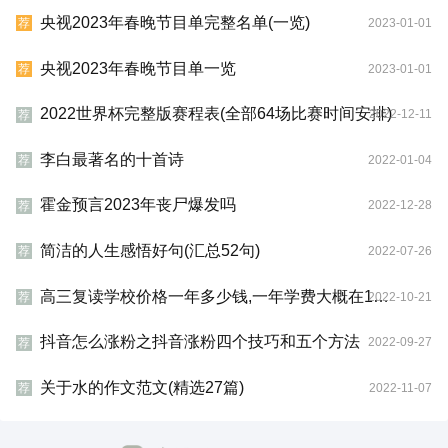
央视2023年春晚节目单完整名单(一览)
2023-01-01
荐
央视2023年春晚节目单一览
2023-01-01
荐
2022世界杯完整版赛程表(全部64场比赛时间安排)
2022-12-11
荐
李白最著名的十首诗
2022-01-04
荐
霍金预言2023年丧尸爆发吗
2022-12-28
荐
简洁的人生感悟好句(汇总52句)
2022-07-26
荐
高三复读学校价格一年多少钱,一年学费大概在1-3万左右
2022-10-21
荐
抖音怎么涨粉之抖音涨粉四个技巧和五个方法
2022-09-27
荐
关于水的作文范文(精选27篇)
2022-11-07
荐