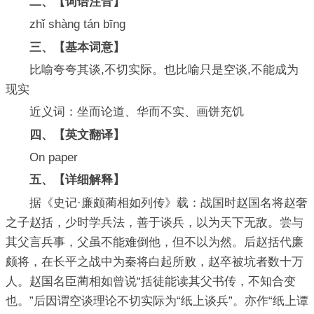
二、【词语注音】
zhǐ shàng tán bīng
三、【基本词意】
比喻夸夸其谈,不切实际。也比喻只是空谈,不能成为
现实
近义词：坐而论道、华而不实、画饼充饥
四、【英文翻译】
On paper
五、【详细解释】
据《史记·廉颇蔺相如列传》载：战国时赵国名将赵奢
之子赵括，少时学兵法，善于谈兵，以为天下无敌。尝与
其父言兵事，父虽不能难倒他，但不以为然。后赵括代廉
颇将，在长平之战中为秦将白起所败，赵卒被坑者数十万
人。赵国名臣蔺相如曾说“括徒能读其父书传，不知合变
也。”后因谓空谈理论不切实际为“纸上谈兵”。亦作“纸上谭