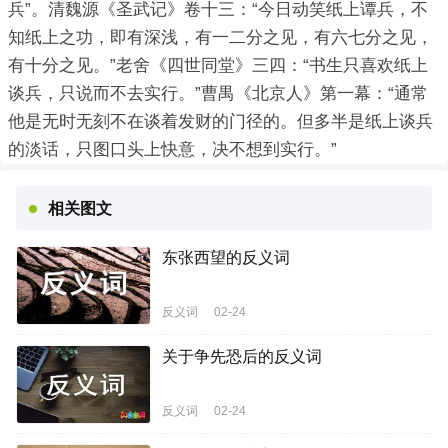
兵”。清魏源《圣武记》卷十三：“今日动笑纸上谭兵，不
知纸上之功，即有深浅，有一二分之见，有六七分之见，
有十分之见。”老舍《四世同堂》三四：“书生只喜欢纸上
谈兵，只说而不去实行。”曹禺《北京人》第一幕：“通常
他是无时无刻不在谈着发财的门径的。但多半是纸上谈兵
的淡话，只图口头上快意，决不想到实行。”
相关图文
东张西望的反义词
反义词
02-24
关于争先恐后的反义词
反义词
02-24