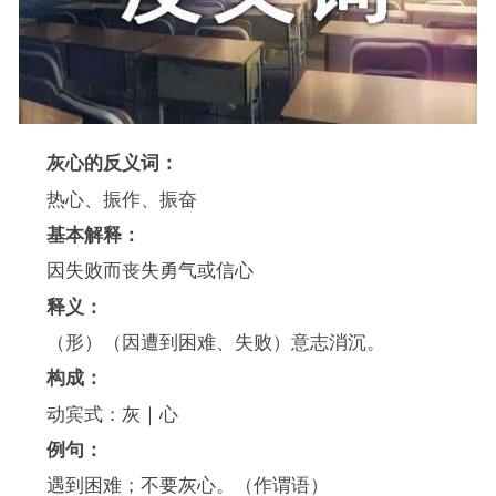
灰心的反义词：
热心、振作、振奋
基本解释：
因失败而丧失勇气或信心
释义：
（形）（因遭到困难、失败）意志消沉。
构成：
动宾式：灰｜心
例句：
遇到困难；不要灰心。（作谓语）