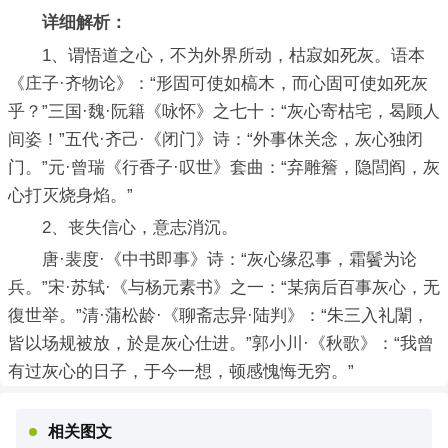
详细解析：
1、谓悟道之心，不为外界所动，枯寂如死灰。语本
《庄子·齐物论》：“形固可使如槁木，而心固可使如死灰
乎？”三国·魏·阮籍《咏怀》之七十：“灰心寄枯宅，曷顾人
间姿！”五代·齐己·《闭门》诗：“外事休关念，灰心独闭
门。”元·曾瑞《行香子·叹世》套曲：“弃雕簷，隐閭阎，灰
心打灭烧身焰。”
2、丧失信心，意志消沉。
唐·裴度·《中书即事》诗：“灰心缘忍事，霜鬢为论
兵。”宋·苏轼·《与杨元素书》之一：“某病后百事灰心，无
復世举。”清·蒲松龄·《聊斋志异·陆判》：“朱三入礼闈，
皆以场规被放，於是灰心仕进。”郭小川·《秋歌》：“我曾
有过灰心的日子，于今一想，顿感愧悔无穷。”
相关图文