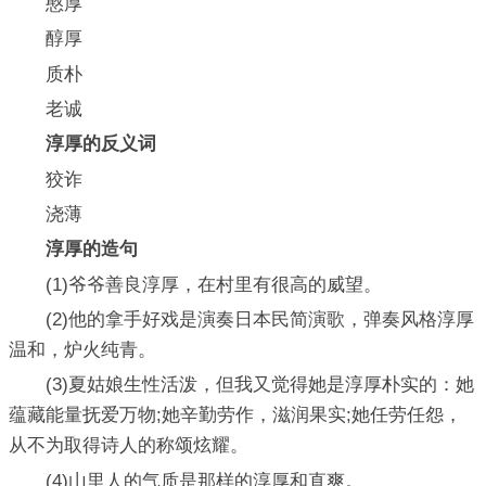
憨厚
醇厚
质朴
老诚
淳厚的反义词
狡诈
浇薄
淳厚的造句
(1)爷爷善良淳厚，在村里有很高的威望。
(2)他的拿手好戏是演奏日本民简演歌，弹奏风格淳厚
温和，炉火纯青。
(3)夏姑娘生性活泼，但我又觉得她是淳厚朴实的：她
蕴藏能量抚爱万物;她辛勤劳作，滋润果实;她任劳任怨，
从不为取得诗人的称颂炫耀。
(4)山里人的气质是那样的淳厚和直爽。