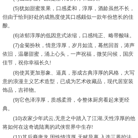
(5)犹如甜蜜浆果，口感柔和，淳厚，酒龄虽然不长，
但由于恰到好处的成熟度使其口感颇似一款年份悠长的佳
酿。
(6)浓郁淳厚的低因意式浓缩，口感纯正、略带酸味。
(7)金菊扮秋，情意淳厚，岁月如流，蓦然回首，涛声
依旧，温馨甜蜜，涌上心头，一声祝福，微笑问候，国庆
佳节，祝你幸福长久!
(8)使其更加形象、逼真，形成古典淳厚的风格，大写
意的浪漫主义艺术造型，已成为艺术收藏品，现代居室装
饰品，吉祥物。
(9)它色泽淳厚，质感柔滑，令整体厨房看起来更经
典。
(10)农家少年武云,无意之中踏入了江湖,天性淳厚的他
将如何在这奇诡陆离的武侠世界中生存!
(11)其后裔唐龙,因性情淳厚,天赋异禀,入选三界护法