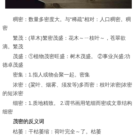
稠密：数量多密度大。与“稀疏”相对：人口稠密。稠
密
繁茂：(草木)繁密茂盛：花木～ㄧ枝叶～，苍翠欲
滴。繁茂
茂盛：①植物茂密旺盛：树木茂盛。 ②事业兴盛;功
德卓茂盛
密集：1.指人或物会聚一起。密集
浓密：(粱叶、烟雾、须发等)多而密：枝叶浓密|浓密
的短浓密
细密：1.质地精致。 2.谓书画用笔细而密或文章结构
细密
茂密的反义词
枯萎：干枯萎缩：荷叶完全～了。枯萎