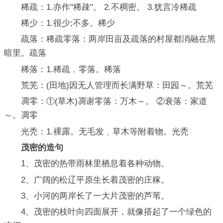
稀疏：1.亦作"稀疎"。 2.不稠密。 3.犹言冷稀疏
稀少：1.很少;不多。稀少
疏落：稀疏零落：两岸田亩及疏落的村屋都消融在黑
暗里。疏落
稀落：1.稀疏﹐零落。稀落
荒芜：(田地)因无人管理而长满野草：田园～。荒芜
凋零：①(草木)凋谢零落：万木～。 ②衰落：家道
～。凋零
光秃：1.裸露。无毛发﹑草木等附着物。光秃
茂密的造句
1、茂密的热带雨林里栖息着各种动物。
2、广阔的松辽平原生长着茂密的庄稼。
3、小河的两岸长了一大片茂密的芦苇。
4、茂密的枝叶向四面展开，就像搭起了一个绿色的