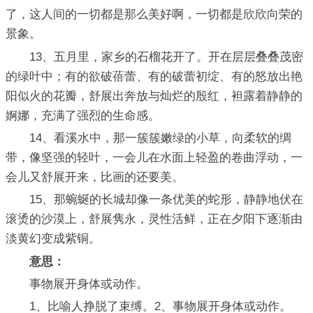
了，这人间的一切都是那么美好啊，一切都是欣欣向荣的
景象。
13、五月里，家乡的石榴花开了。开在层层叠叠茂密
的绿叶中；有的欲破蓓蕾、有的破蕾初绽、有的怒放出艳
阳似火的花瓣，舒展出奔放与灿烂的殷红，袒露着静静的
婀娜，充满了强烈的生命感。
14、看溪水中，那一簇簇嫩绿的小草，向柔软的绸
带，像坚强的轻叶，一会儿在水面上轻盈的卷曲浮动，一
会儿又舒展开来，比画的还要美。
15、那蜿蜒的长城却像一条优美的蛇形，静静地伏在
滚烫的沙漠上，舒展隽永，灵性活鲜，正在夕阳下逐渐由
淡黄幻变成紫铜。
意思：
事物展开身体或动作。
1、比喻人挣脱了束缚。2、事物展开身体或动作。