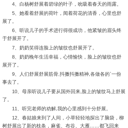
4、白杨树舒展着碧绿的叶子，吮吸着春天的雨露。
5、她看着舒展的荷叶，闻着荷花的清香，心里也舒
展了。
6、听说儿子的手术进行得很成功，他紧皱的眉头终
于舒展开了。
7、奶奶笑得连脸上的皱纹也舒展开了。
8、奶奶晚年生活幸福，心情愉快，脸上的皱纹也舒
展开了。
9、人们舒展舒展筋骨,抖擞抖擞精神,各做各的`一份
事去了。
10、母亲听说儿子要从国外回来,脸上的皱纹马上舒展
了。
11、听完老师的劝解,我的心里感到十分舒展。
12、春姑娘来到了人间，小草轻轻地探出了脑袋，柳
树舒展出了新的枝条，麻雀、布谷、大雁……都飞回来