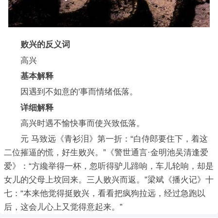
败兴的反义词
高兴
基本解释
因遇到不如意的'事而情绪低落。
详细解释
高兴时遇不愉快事而使兴致低落。
元 马致远《青衫泪》第一折：“白侍郎要住下，着这
二位摧逼的慌，好生败兴。”《警世通言·金明池吴清逢爱
爱》：“方纔举得一杯，忽听得驴儿蹄响，车儿轮响，却是
女儿的父母上坟回来。三人败兴而返。”梁斌《播火记》十
七：“本来他觉得挺败兴，看看把疯狗拉远，经过急跑以
后，这会儿心上又觉得意起来。”