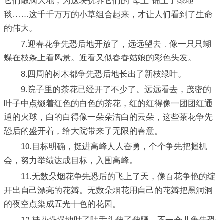
它们散满大地，为这块抚养它们的“母土”铺上了绿地
毯……这千千万万的小草组合起来，才让人们看到了生命
的伟大。
7.迎春花争先恐后地开放了，远远望去，像一只只蝴
蝶在枝条上看风景。近看又似春春姑娘的彩色头发。
8.四周的树木都争先恐后地长出了新枝绿叶。
9.院子里的茶花已经开了不少了。远远看去，茂密的
叶子中点缀着红色的白色的茶花，红的红得像一团团红通
通的火球，白的白得像一朵朵洁白的云朵，这些茶花争先
恐后的盛开着，给大院带来了无限的春意。
10.目标明确，挺进高峰人人奋勇，个个争先把握机
会，努力举绩达成目标，入围高峰。
11.无数朵烟花争先恐后的飞上了天，像百花争艳的绽
开出自己漂亮的花瓣。无数朵烟花用自己的花瓣把黑洞洞
的夜空点染成五光十色的花园。
12.桂花慢慢地吐了吐舌头伸了伸腰，不一会儿争先恐