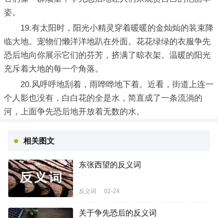
姿。
19.有太阳时，阳光小精灵穿着暖暖的金灿灿的装束降
临大地。宠物们懒洋洋地趴在外面。花花绿绿的衣服争先
恐后地向你展示它们的芬芳，挤满了晾衣架。温暖的阳光
充斥着大地的每一个角落。
20.风呼呼地刮着，雨哗哗地下着。近看，街道上连一
个人影也没有，白白花的全是水，简直成了一条流淌的
河，上面争先恐后地开放着无数的水。
相关图文
东张西望的反义词
反义词
02-24
关于争先恐后的反义词