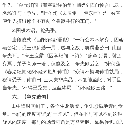
争先。”金元好问《赠答郝经伯常》诗:“文阵自怜吾已老，
名场谁与子争先。”叶圣陶《未厌集·一包东西》:“﹝乘客﹞
便争先挤出那个不容两个身躯并行的车门。”
2.围棋术语。抢先手。
唐段成式《酉阳杂俎·语资》:“一行公本不解弈，因会
燕公宅，观王积薪碁一局，遂与之敌，笑谓燕公曰:‘此但
争先耳。’”宋王应麟《困学纪闻·评诗》:“豫章以谓，譬之
弈焉，弟子高师一著，仅能及之，争先则后之。”宋何薳
《春渚纪闻·祝不疑弈胜刘仲甫》:“众请不疑与仲甫就局，
祝请受子，仲甫曰:‘士大夫非高品，不复能至此，对手且
当争先。’不得已受先，逮至终局，而不疑败三路。”
六、【争先造句】
1.中饭时间到了，各个生龙活虎，争先恐后地奔向食
堂。他们的速度可谓是“一阵风”，但在平时可见不到这种
旋风的速度。那时的场景可谓是万马奔腾。如果你也加入