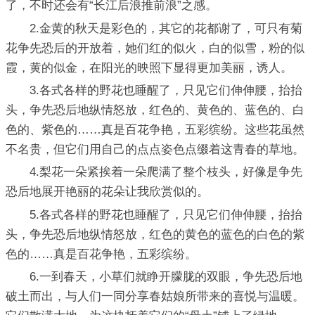
了，不时还会有“长江后浪推前浪”之感。
2.金黄的秋天是彩色的，其它的花都谢了，可只有菊
花争先恐后的开放着，她们红的似火，白的似雪，粉的似
霞，黄的似金，在阳光的映照下显得更加美丽，诱人。
3.各式各样的野花也睡醒了，只见它们伸伸腰，抬抬
头，争先恐后地纵情怒放，红色的、黄色的、蓝色的、白
色的、紫色的……真是百花争艳，五彩缤纷。这些花虽然
不名贵，但它们用自己的点点姿色点缀着这青春的草地。
4.梨花一朵紧挨着一朵爬满了整个枝头，好像是争先
恐后地展开艳丽的花朵让我欣赏似的。
5.各式各样的野花也睡醒了，只见它们伸伸腰，抬抬
头，争先恐后地纵情怒放，红色的黄色的蓝色的白色的紫
色的……真是百花争艳，五彩缤纷。
6.一到春天，小草们就睁开朦胧的双眼，争先恐后地
破土而出，与人们一同分享春姑娘所带来的喜悦与温暖。