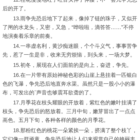
后的开了。
13.雨争先恐后地下了起来，像掉了链的珠子，又似开
了闸的水龙头，又密，又急，“哗啦啦，滴答答……”不停
地演奏着乐章的前奏。
14.一串虚名利，黄沙痴迷眼，个个斗义气，事事苦争
先，惹了一生是非，收来无穷烦恼，到头来，一场大梦。
15.初冬，展现在人们面前的是向上，奋进，争先。
16.在一片带有原始神秘色彩的山崖上悬挂着一匹银白
色的飞瀑，争先恐后地直奔水渠。虽然只是一股小小的瀑
布，可发出的`声音也够震耳欲聋的了。
17.月季花在枝头耀眼的开放着，紫红色的嫩叶挂满了
枝头，争先恐后的怒放着。三月中旬，嫩芽冒出了一点点
鬲色。五月下旬，各种各样的颜色的月季花。
18.那粉红色的桃花一朵紧挨一朵，挤满了整个枝丫，
它们像一群顽童，争先恐后地让人们来观赏自己的艳丽丰