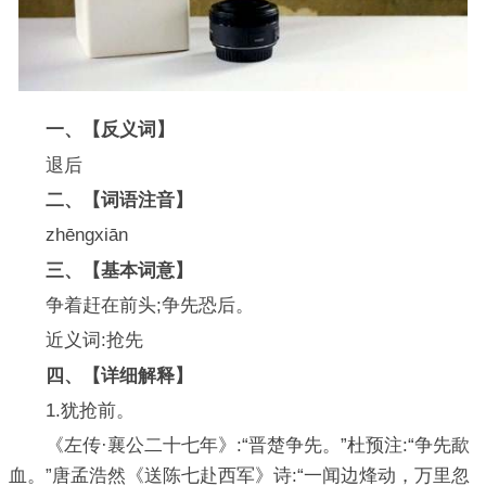
一、【反义词】
退后
二、【词语注音】
zhēngxiān
三、【基本词意】
争着赶在前头;争先恐后。
近义词:抢先
四、
【详细解释】
1.犹抢前。
《左传·襄公二十七年》:“晋楚争先。”杜预注:“争先歃
血。”唐孟浩然《送陈七赴西军》诗:“一闻边烽动，万里忽