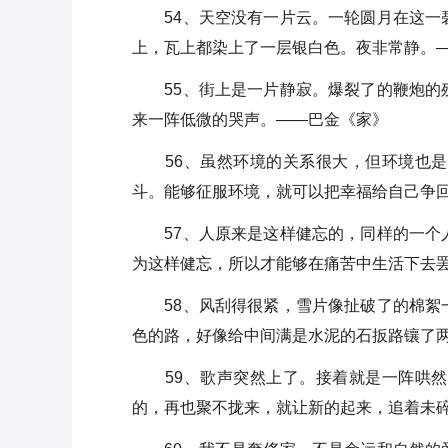
54、天空没有一片云。一轮圆月在这一碧
上，瓦上都染上了一层银白色。夜非常静。
55、街上是一片静寂。爆裂了的鞭炮的残
来一阵低微的哭声。——巴金《家》
56、虽然环境的关系很大，但环境也是
斗。能够征服环境，就可以把幸福给自己争
57、人原来是这样健忘的，同样的一个人
为这样健忘，所以才能够在痛苦中生活下去
58、风刮得很紧，雪片像扯破了的棉絮一
色的路，好像给中间满是水泥的石扳路镶了
59、歌声突然上了。接着就是一阵哄然
的，再也聚不拢来，就让新的起来，追着未