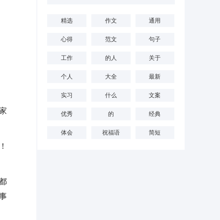
精选
作文
通用
心得
范文
句子
工作
的人
关于
个人
大全
最新
实习
什么
文案
家
优秀
的
经典
体会
祝福语
简短
！
都
事