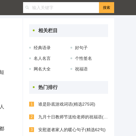
相关栏目
经典语录
好句子
名人名言
个性签名
网名大全
祝福语
短
热门排行
谁是卧底游戏词语(精选275词)
1
人
九月十日教师节送给老师的祝福语(精选74条)
2
都
安慰逝者家人的暖心句子(精选62句)
3