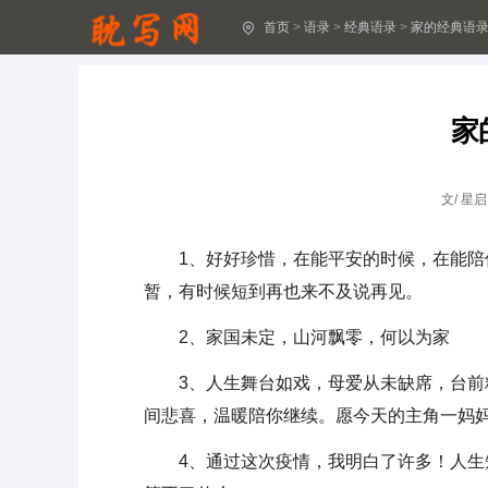
首页
>
语录
>
经典语录
>
家的经典语录
家的经典语录150句
高考的文案(15篇)
家
高考寄语
高考班主任寄语
文/
星启
父母高考励志寄语
1、好好珍惜，在能平安的时候，在能陪伴
人物描写的语句(精选40条)
暂，有时候短到再也来不及说再见。
三十而已经典语录(精选125句)
2、家国未定，山河飘零，何以为家
早安心语正能量句子大全(精选50句)
3、人生舞台如戏，母爱从未缺席，台前精
间悲喜，温暖陪你继续。愿今天的主角一妈
谷雨快乐唯美语录以上(精选50句)
4、通过这次疫情，我明白了许多！人生短
生日快乐简单短句祝福语录290句