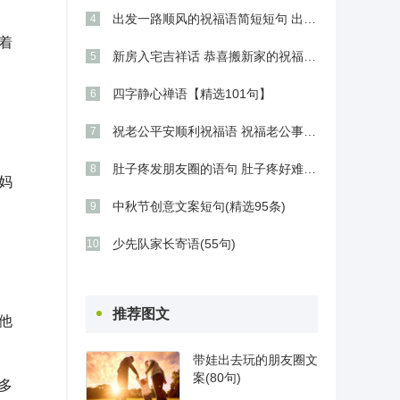
出发一路顺风的祝福语简短短句 出行吉利话(精选42条)
4
着
新房入宅吉祥话 恭喜搬新家的祝福语(精选34条)
5
四字静心禅语【精选101句】
6
祝老公平安顺利祝福语 祝福老公事业顺利的话(精选76条)
7
肚子疼发朋友圈的语句 肚子疼好难受的说说(精选27句)
8
妈
中秋节创意文案短句(精选95条)
9
少先队家长寄语(55句)
10
推荐图文
他
带娃出去玩的朋友圈文
案(80句)
多