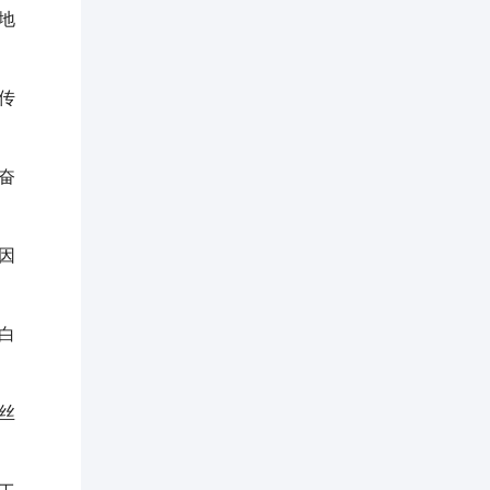
地
传
奋
因
白
丝