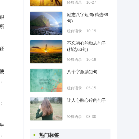
经典语录
10-27
励志八字短句(精选69
跟
句)
所
经典语录
10-19
不忘初心的励志句子
还
(精选63句)
经典语录
10-19
使
八个字激励短句
，
经典语录
05-15
让人心酸心碎的句子
；
经典语录
03-30
生
，
热门标签