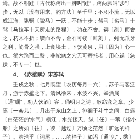
焉。故不积跬〔古代称跨出一脚叫“跬“，跨两脚叫”步“〕
步，无以〔没有用来。的方法〕至千里；不积小流，无以
成江海。骐骥〔骏马〕一跃，不能十步；驽马〔劣马〕十
驾〔马拉车十天所走的路程〕，功在不舍。锲〔刻〕而舍
之，朽木不折；锲而不舍，金石可镂〔雕刻〕。蚓无爪牙
之利，筋骨之强，上食埃土，下饮黄泉，用〔因为〕心一
也。蟹六跪而二螯，非蛇鳝之穴无可寄托者，用心躁〔急
躁，不专一〕也。
4、《赤壁赋》宋苏轼
壬戌之秋，七月既望〔农历每月十六〕，苏子与客泛
舟，游于赤壁之下。清风徐来，水波不兴。举酒属
〔通“嘱”，劝人饮酒〕客，诵明月之诗，歌窈窕之章。少
焉〔一会儿〕，月出于东山之上，徘徊于斗牛之间。白露
〔白茫茫的'水气〕横江，水光接天。纵〔任〕一苇〔指小
船〕之所如〔往〕，凌〔越过〕万顷之茫然〔旷远的样
子〕。浩浩乎〔词尾，……的样子〕如冯〔通“凭”，乘〕