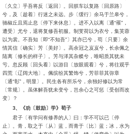
〔久立〕乎吾将反〔返回〕。回朕车以复路〔回原路〕
兮，及〔趁着〕行迷之未远。步〔缓行〕余马于兰皋兮，
驰椒丘且焉止息〔停下来休息〕。进不入以离〔通“罹”，
遭受〕尤兮，退将复修吾初服。制芰荷以为衣兮，集芙蓉
以为裳。不吾知〔即“不知吾”〕其亦已兮，苟〔只要〕余
情其信〔确实〕芳〔美好〕。高余冠之岌岌兮，长余佩之
陆离〔修长的样子〕。芳与泽其杂糅兮，唯昭质其犹未
亏。忽反顾〔回头看〕以游目〔放眼观看〕兮，将往观乎
四荒〔辽阔大地〕。佩缤纷其繁饰兮，芳菲菲其弥章
〔通“彰”，明显〕。民生各有所乐兮，余独好修以为常
〔常规〕。虽体解吾犹未变兮，岂余心之可惩〔受创而改
变〕？
3、《劝〔鼓励〕学》荀子
君子〔有学问有修养的人〕曰：学不可以已〔停
止〕。青，取之于〔从〕蓝，而青于〔比〕蓝；冰，水为