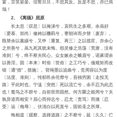
宴，言笑晏晏。信誓旦旦，不思其反。反是不思，亦已焉
哉！
2、《离骚》屈原
长太息〔叹息〕以掩涕兮，哀民生之多艰。余虽好
〔爱慕、崇尚〕修姱以鞿羁兮，謇朝谇而夕替〔废弃〕。
既替余以蕙纕兮，又申〔重复、再三〕之以揽茝。亦余心
之所善兮，虽九死其犹未悔。怨灵修之浩荡〔荒唐，没有
准则〕兮，终不察夫民心。众女嫉余之蛾眉兮，谣诼谓余
以善淫。固〔本来〕时俗〔世俗〕之工巧兮，偭规矩而改
错〔通“措”，措施〕。背绳墨以追曲兮，竞周容以为度
〔法度、准则〕。忳郁邑余侘傺兮，吾独穷困〔走投无
路〕乎此时也。宁溘〔突然〕死以流亡兮，余不忍为此态
也！鸷鸟之不群兮，自前世而固然。何方圜之能周兮？夫
孰异道而相安？屈心而抑志兮，忍尤〔责骂〕而攘〔忍
受〕诟〔侮辱〕。伏清白以死直兮，固前圣之所厚。
悔相道〔观察、选择道路〕之不察兮，延〔久久〕伫