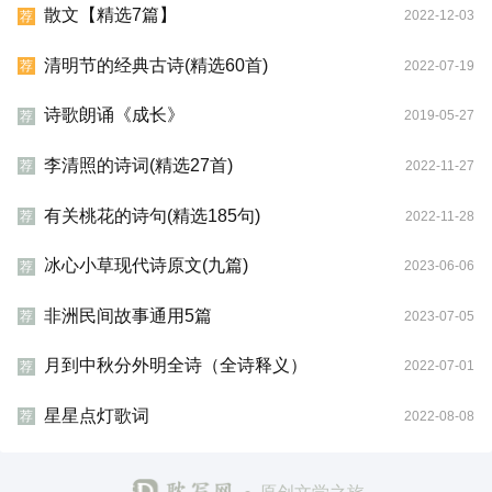
散文【精选7篇】
2022-12-03
荐
清明节的经典古诗(精选60首)
2022-07-19
荐
诗歌朗诵《成长》
2019-05-27
荐
李清照的诗词(精选27首)
2022-11-27
荐
有关桃花的诗句(精选185句)
2022-11-28
荐
冰心小草现代诗原文(九篇)
2023-06-06
荐
非洲民间故事通用5篇
2023-07-05
荐
月到中秋分外明全诗（全诗释义）
2022-07-01
荐
星星点灯歌词
2022-08-08
荐