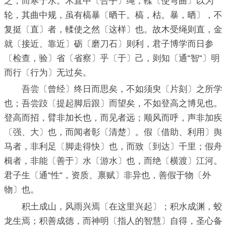
之，而寒于水。木直中〔合乎〕绳，輮〔使弯曲〕以为
轮，其曲中规，虽有槁暴〔晒干。槁，枯。暴，晒〕，不
复挺〔直〕者，輮使之然〔这样〕也。故木受绳则直，金
就〔接近、靠近〕砺〔磨刀石〕则利，君子博学而日参
〔检查，验〕省〔省察〕乎〔于〕己，则知〔通“智“〕明
而行〔行为〕无过矣。
吾尝〔曾经〕终日而思矣，不如须臾〔片刻〕之所学
也；吾尝跂〔提起脚后跟〕而望矣，不如登高之博见也。
登高而招，臂非加长也，而见者远；顺风而呼，声非加疾
〔强、大〕也，而闻者彰〔清楚〕。假〔借助、利用〕舆
马者，非利足〔脚走得快〕也，而致〔到达〕千里；假舟
楫者，非能〔善于〕水〔游水〕也，而绝〔横渡〕江河。
君子生〔通“性“，资质、禀赋〕非异也，善假于物〔外
物〕也。
积土成山，风雨兴焉〔在这里兴起〕；积水成渊，蛟
龙生焉；积善成德，而神明〔指人的智慧〕自得，圣心备