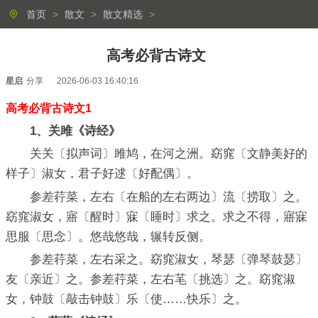
首页
>
散文
>
散文精选
>
高考必背古诗文
星启
分享
2026-06-03 16:40:16
高考必背古诗文1
1、关雎《诗经》
关关〔拟声词〕雎鸠，在河之洲。窈窕〔文静美好的
样子〕淑女，君子好逑〔好配偶〕。
参差荇菜，左右〔在船的左右两边〕流〔捞取〕之。
窈窕淑女，寤〔醒时〕寐〔睡时〕求之。求之不得，寤寐
思服〔思念〕。悠哉悠哉，辗转反侧。
参差荇菜，左右采之。窈窕淑女，琴瑟〔弹琴鼓瑟〕
友〔亲近〕之。参差荇菜，左右芼〔挑选〕之。窈窕淑
女，钟鼓〔敲击钟鼓〕乐〔使……快乐〕之。