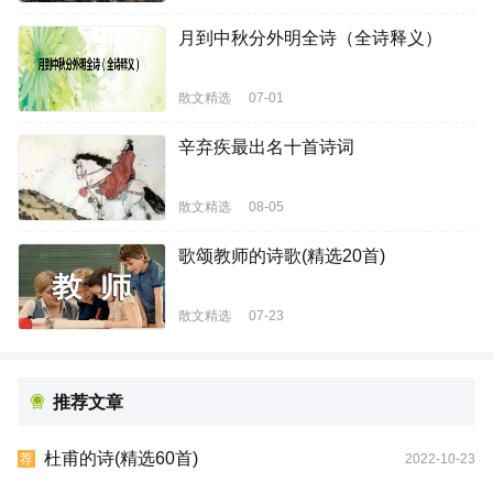
月到中秋分外明全诗（全诗释义）
散文精选
07-01
辛弃疾最出名十首诗词
散文精选
08-05
歌颂教师的诗歌(精选20首)
散文精选
07-23
推荐文章
杜甫的诗(精选60首)
2022-10-23
荐