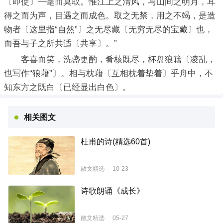
〔即使〕一毫而莫取。惟江上之清风，与山间之明月，耳
得之而为声，目遇之而成色。取之无禁，用之不竭，是造
物者〔这里指“自然”〕之无尽藏〔无穷无尽的宝藏〕也，
而吾与子之所共适〔共享〕。”
客喜而笑，洗盏更酌，肴核既尽，杯盘狼籍〔凌乱，
也写作“狼藉”〕。相与枕藉〔互相枕着垫着〕乎舟中，不
知东方之既白〔已经显出白色〕。
相关图文
杜甫的诗(精选60首)
散文精选
10-23
诗歌朗诵《成长》
散文精选
05-27