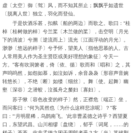
虚〔太空〕御〔驾〕风，而不知其所止；飘飘乎如遗世
〔脱离人世〕独立，羽化而登仙。
于是饮酒乐甚，扣舷〔船的两边〕而歌之。歌曰：“桂
棹〔桂树做的棹〕兮兰桨〔木兰做的桨〕，击空明〔月光
下的清波〕兮溯〔逆流而上〕流光〔江面浮动的月光〕。
渺渺〔悠远的样子〕兮予怀，望美人〔指他思慕的人。古
人常用美人作为圣主贤臣或美好理想的象征〕兮天一
方。”客有吹洞箫者，倚〔依、循〕歌而和〔唱和〕之，其
声呜呜然，如怨如慕，如泣如诉，余音袅袅〔形容声音婉
转悠长〕，不绝〔断〕如缕〔细丝〕。舞〔使。起舞〕幽
壑〔深谷〕之潜蛟，泣孤舟之嫠妇〔寡妇〕。
苏子愀〔容色改变的样子〕然，正襟危〔端正〕坐，
而问客曰：“何为其然也〔为什么这样悲凉呢〕？”客
曰：“‘月明星稀，乌鹊南飞。’此非曹孟德之诗乎？西望夏
口，东望武昌。山川相缪〔盘绕〕，郁乎〔词尾，……的
样子〕苍苍，此非孟德之困于周郎者乎？方〔当〕其破荆