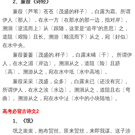
2、蒹葭《诗经》
蒹葭〔芦苇〕苍苍〔茂盛的样子〕，白露为霜。所谓
伊人〔那人〕，在水一方〔在那水的那一边，指对岸〕。
溯洄〔逆流而上〕从〔跟随，这里是“追寻”的意思〕之，
道阻〔艰险〕且长。溯游〔顺流而下〕从之，宛〔好似〕
在水中央。
蒹葭萋萋〔茂盛的.样子〕，白露未晞〔干〕。所谓伊
人，在水之湄〔岸边〕。溯洄从之，道阻〔险〕且跻
〔高〕。溯游从之，宛在水中坻〔水中高地〕。
蒹葭采采〔茂盛，众多〕，白露未已〔还没有完〕。
所谓伊人，在水之涘〔水边〕。溯洄从之，道阻且右〔弯
曲〕。溯游从之，宛在水中沚〔水中的小块陆地〕。
高考必背古诗文2
1、《氓》
氓之蚩蚩，抱布贸丝。匪来贸丝，来即我谋。送子涉