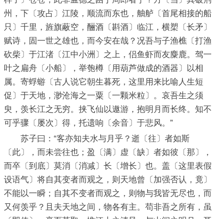
州，下〔攻占〕江陵，顺流而东也，舳舻〔首尾相接的船
只〕千里，旌旗蔽空，酾酒〔斟酒〕临江，横槊〔长矛〕
赋诗，固一世之雄也，而今安在哉？况吾与子渔樵〔打渔
砍柴〕于江渚〔江中小洲〕之上，侣鱼虾而友麋鹿。驾一
叶之扁舟〔小船〕，举匏樽〔用葫芦做成的酒器〕以相
属。寄蜉蝣〔古人说它朝生暮死，这里用来比喻人生短
促〕于天地，渺沧海之一粟〔一颗米粒〕。哀吾生之须
臾，羡长江之无穷。挟飞仙以遨游，抱明月而长终。知不
可乎骤〔屡次〕得，托遗响〔余音〕于悲风。”
苏子曰：“客亦知夫水与月乎？逝〔往〕者如斯
〔此〕，而未尝往也；盈〔满〕虚〔缺〕者如彼〔那〕，
而卒〔到底〕莫消〔消减〕长〔增长〕也。盖〔这里表假
设语气〕将自其变者而观之，则天地曾〔加强否认，竟〕
不能以一瞬；自其不变者而观之，则物与我皆无尽也，而
又何羡乎？且夫天地之间，物各有主。苟非吾之所有，虽