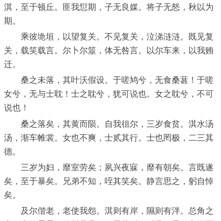
淇，至于顿丘。匪我愆期，子无良媒。将子无怒，秋以为
期。
乘彼垝垣，以望复关。不见复关，泣涕涟涟。既见复
关，载笑载言。尔卜尔筮，体无咎言。以尔车来，以我贿
迁。
桑之未落，其叶沃假设。于嗟鸠兮，无食桑葚！于嗟
女兮，无与士耽！士之耽兮，犹可说也。女之耽兮，不可
说也！
桑之落矣，其黄而陨。自我徂尔，三岁食贫。淇水汤
汤，渐车帷裳。女也不爽，士贰其行。士也罔极，二三其
德。
三岁为妇，靡室劳矣；夙兴夜寐，靡有朝矣。言既遂
矣，至于暴矣。兄弟不知，咥其笑矣。静言思之，躬自悼
矣。
及尔偕老，老使我怨。淇则有岸，隰则有泮。总角之