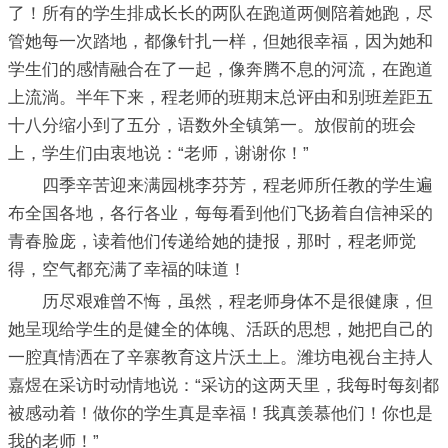
了！所有的学生排成长长的两队在跑道两侧陪着她跑，尽
管她每一次踏地，都像针扎一样，但她很幸福，因为她和
学生们的感情融合在了一起，像奔腾不息的河流，在跑道
上流淌。半年下来，程老师的班期末总评由和别班差距五
十八分缩小到了五分，语数外全镇第一。放假前的班会
上，学生们由衷地说：“老师，谢谢你！”
四季辛苦迎来满园桃李芬芳，程老师所任教的学生遍
布全国各地，各行各业，每每看到他们飞扬着自信神采的
青春脸庞，读着他们传递给她的捷报，那时，程老师觉
得，空气都充满了幸福的味道！
历尽艰难曾不悔，虽然，程老师身体不是很健康，但
她呈现给学生的是健全的体魄、活跃的思想，她把自己的
一腔真情洒在了辛寨教育这片沃土上。潍坊电视台主持人
嘉煜在采访时动情地说：“采访的这两天里，我每时每刻都
被感动着！做你的学生真是幸福！我真羡慕他们！你也是
我的老师！”