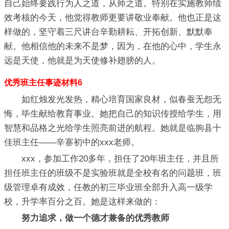
自己始终要践行为人之道，从师之道。特别在实施教师绩
效考核的今天，他觉得教师更要讲敬业奉献。他也正是这
样做的，坚守着三尺讲台辛勤耕耘、开拓创新、默默奉
献。他相信他的未来不是梦，因为，在他的心中，学生永
远是天使，他就是为天使修补翅膀的人。
优秀班主任事迹材料6
如红烛发光发热，精心培育国家良材，似春蚕无怨无
悔，毕生献给教育事业。她把自己的知识传授给学生，用
智慧和品格之光给学生照亮前进的航程。她就是临朐县十
佳班主任——辛寨初中的xxx老师。
xxx，参加工作20多年，担任了20年班主任，并且所
担任班主任的班级不是实验班就是全校有名的问题班，班
级管理卓有成效，任教的初三毕业班全部升入高一级学
校，升学率百分之百。她是这样来做的：
努力追求，做一个德才兼备的优秀教师