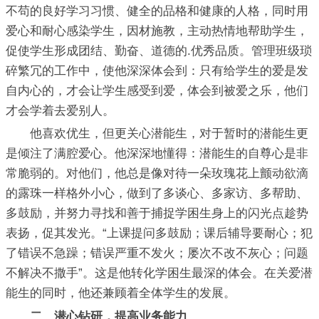
不苟的良好学习习惯、健全的品格和健康的人格，同时用
爱心和耐心感染学生，因材施教，主动热情地帮助学生，
促使学生形成团结、勤奋、道德的.优秀品质。管理班级琐
碎繁冗的工作中，使他深深体会到：只有给学生的爱是发
自内心的，才会让学生感受到爱，体会到被爱之乐，他们
才会学着去爱别人。
他喜欢优生，但更关心潜能生，对于暂时的潜能生更
是倾注了满腔爱心。他深深地懂得：潜能生的自尊心是非
常脆弱的。对他们，他总是像对待一朵玫瑰花上颤动欲滴
的露珠一样格外小心，做到了多谈心、多家访、多帮助、
多鼓励，并努力寻找和善于捕捉学困生身上的闪光点趁势
表扬，促其发光。“上课提问多鼓励；课后辅导要耐心；犯
了错误不急躁；错误严重不发火；屡次不改不灰心；问题
不解决不撒手”。这是他转化学困生最深的体会。在关爱潜
能生的同时，他还兼顾着全体学生的发展。
二、潜心钻研，提高业务能力