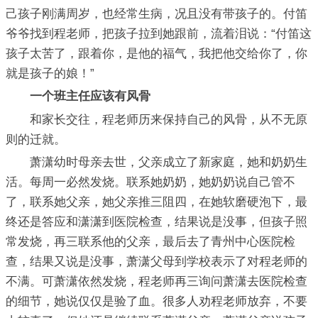
己孩子刚满周岁，也经常生病，况且没有带孩子的。付笛
爷爷找到程老师，把孩子拉到她跟前，流着泪说：“付笛这
孩子太苦了，跟着你，是他的福气，我把他交给你了，你
就是孩子的娘！”
一个班主任应该有风骨
和家长交往，程老师历来保持自己的风骨，从不无原
则的迁就。
萧潇幼时母亲去世，父亲成立了新家庭，她和奶奶生
活。每周一必然发烧。联系她奶奶，她奶奶说自己管不
了，联系她父亲，她父亲推三阻四，在她软磨硬泡下，最
终还是答应和潇潇到医院检查，结果说是没事，但孩子照
常发烧，再三联系他的父亲，最后去了青州中心医院检
查，结果又说是没事，萧潇父母到学校表示了对程老师的
不满。可萧潇依然发烧，程老师再三询问萧潇去医院检查
的细节，她说仅仅是验了血。很多人劝程老师放弃，不要