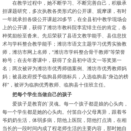
在教学过程中，她不断学习、不断完善自己，积极承
担课题研究，多次执教各类形式的公开课、观摩课，有时
一年就承担各级公开课超20多节，在全县初中教学现场会
上的公开课，获得了潍坊市教科院李宏绯主任的肯定，各
种奖励纷至沓来。先后荣获了县语文教学能手、县信息技
术与学科整合教学能手；潍坊市语文主题学习优秀实验教
师，潍坊市网上名师，“潍坊市学科整合骨干教师”等荣誉
称号；在去年赛课中，获得了全县初中语文一等奖第一
名；两次被评为潍坊市优秀师德案例、潍坊市优秀教师妈
妈；被县政府授予临朐县师德标兵，入选临朐县“身边的榜
样”，被评为临朐优秀教师、临朐县十佳班主任。
把每个学生当做自己的孩子
爱孩子是教育的`灵魂。每一个孩子都是娘的心头肉，
每一个学生都是她的心头肉。付笛自小父母离异，跟着爷
爷奶奶生活，体弱多病，陪他上医院，陪他打点滴，在相
当长的一段时间内成了程老师生活的主要内容，那时她自