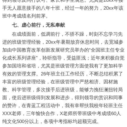
得到领导及同行认可、家长和学生满意。尤其是20xx年接
手无人愿意接手的八年十班，经过一年的努力，20xx年该
班中考成绩名列前茅。
七、虚心前行，无私奉献
在成绩面前，低调前行，不骄不躁，时刻不忘学习先
进的班级管理经验，20xx年暑期放弃休息时间，去宽城参
加由中国教育改革创新发展研究员举办的“全国班主任专业
化成长系列讲座”，聆听指导，受益匪浅；近年来积极自觉
参加国培和省培，尤其是班级管理方面使我有了更加科学
有效的管理支撑。26年班主任工作经历，不断总结积累了
丰富的班级管理经验，在班级管理中严慈相济、因材施
教、科学管理，多次接手后进班级，能够力挽狂澜扭转局
面，使后进班级得到发展和进步，得到领导的赏识和同事
的赞许，在青蓝工程活动中，我有幸帮扶我校年轻班主任
XXX老师，三年愉快合作，X老师所带班级中考成绩60人
纯文化500分以上，各项中考指标均超额完成。