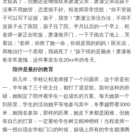
太较真了，但她还是继续联系萧潇父亲，萧潇父亲说孩子
没事不用她管，态度很不好。程老师异常愤怒：“你不管孩
子可以写下证据，孩子，我管！”萧潇父亲没办法，不得不
送孩子去了医院，孩子住了院。半月以后的一个早上，程
老师一家正在吃饭，萧潇推开门，一下子跪在了地上，哭
着说：“老师，你救了她一命，你就是我的妈妈！医生说，
再晚治疗一个星期，我就死了！”孩子得的是脑炎！萧潇爸
爸非常羞愧，这件事发生在20xx年的冬天。
陪伴是最好的教育
前几年，学校让程老师接了一个问题班，这个班是初
一，半年换了三个班主任，都打了退堂鼓。面对这样的班
级，她制定了陪伴着学生一起成长的方案。每天她第一个
到班里，学生的活动她平等地参与其中，冬季越野赛3000
米，她报名参加，那样的距离，她走下来都是困难，但她
有自己的打算：一定要给学生树立精神榜样！当程老师一
瘸一拐出现在学校门口的时候，操场上所有的学生都沸腾