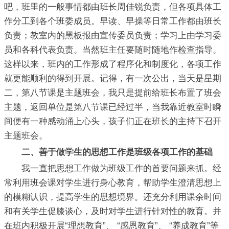
吧，班里的一般事情都由班长周佳锐负责，但各项具体工
作分工到各个班委成员。早读、早操等日常工作都由班长
负责；教室内的黑板报由宣传委员负责；学习上由学习委
员和各科代表负责。当然班主任要随时随地作检查指导。
这样以来，班内的工作形成了程序化和制度化，各项工作
就更能顺利的得到开展。记得，有一次公出，当天是星期
二，第八节课是主题班会，我只是提前给班长布置了班会
主题，返回单位是第八节课已经过半，当我靠近教室时瞬
间便有一种感动涌上心头，孩子们正在班长的主持下召开
主题班会。
二、善于做学生的思想工作是班级各项工作的基础
我一直把思想工作做为班级工作的首要问题来抓。经
常利用班会课对学生进行身心教育，帮助学生澄清思想上
的模糊认识，提高学生的思想境界。还充分利用课余时间
和有关学生促膝谈心，及时对学生进行针对性的教育。并
在班内积极开展“理想教育”、 “感恩教育”、 “养成教育”等