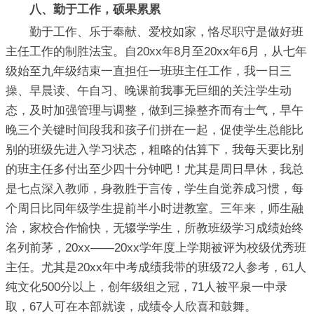
八、勤于工作，硕果累累
勤于工作、乐于奉献、爱校如家，恪尽职守是做好班
主任工作的制胜法宝。自20xx年8月至20xx年6月，从七年
级始至九年级结束一直担任一班班主任工作，我一日三
操、早晨读、午自习、晚课前我事无巨细的关注学生动
态，及时加强管理与调整，做到三操整齐而有士气，早午
晚三个关键时间段我和孩子们拼在一起，促使学生总能比
别的班级先进入学习状态，粗略的估算下，我每天要比别
的班主任多付出至少四十分钟吧！尤其是周日早休，我总
是七点深入教师，身教胜于言传，学生自觉养成习惯，每
个周日比同年级学生提前半小时进教室。三年来，师生融
洽，家校合作愉快，无辍学学生，所教班级学习成绩始终
名列前茅，20xx——20xx学年度上学期被评为校级优秀班
主任。尤其是20xx年中考成绩我带的班级72人参考，61人
纯文化500分以上，创年级组之冠，71人被平泉一中录
取，67人可在本部就读，成绩令人欣喜和鼓舞。