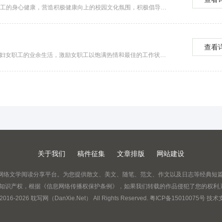
工会活动方案 篇1 为了丰富教职工的文化生活，促进教职工的身心健康，营造积极健康向上的校园文化氛围，积极倡导教师“每天锻炼半小时，健康工作一辈子”的思想理...
查看
工会活动方案 篇1 为了纪念“三.八”国际妇女节，丰富广大妇女职工的业余生活，激励女职工以饱满热情和最佳的工作状态在本职工作岗位上建功立业，结合我局的`实...
关于我们
稿件征集
文章排版
网站建设
原创网络文学阅读分享平台。为您提供散文、美文、随笔、范文、作文以及日志等经典短
护知识产权，根据《信息网络传播权保护条例》，如果我们转载的作品侵犯了您的权利
2016-
2026
耽写网（DanXie.Net） All Rights Reserved.
粤ICP备15010075号
技术