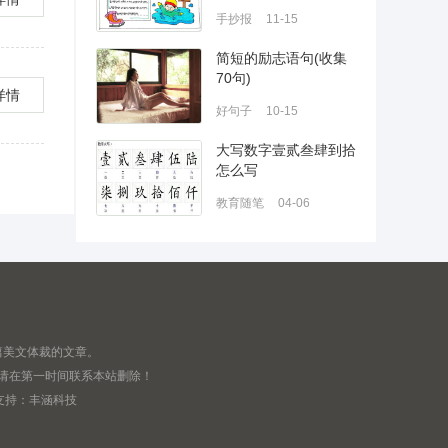
手抄报
11-15
简短的励志语句(收集
70句)
详情
好句子
10-15
大写数字壹贰叁肆到拾
怎么写
教育随笔
04-06
篇美文体裁的文章。
,请在第一时间联系本站删除！
支持：
丰涵科技