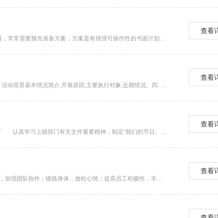
查看
方案策划模板（精选17篇） 为了确保工作或事情能高效地开展，常常需要预先准备方案，方案是有很强可操作性的书面计划。那么制定方案需要注意哪些问题呢？下面是小编帮大家整理的方...
查看
活动方案格式篇一1、策划内容板块：一. 活动名称二. 活动时间三. 活动背景基本情况简介,开展原因,主要执行对象,近期情况。四. 活动可行性分析应说明环境特征,主要考虑环境内...
查看
方案模板（通用16篇）方案模板 篇1 一、精心策划，周密部署 认真学习上级部门有关文件重要精神，制定“我们的节日。清明”活动方案，明确活动内容，专门召开“我...
查看
工会活动策划方案 篇1 1、 活动宗旨： 活跃团队气氛，加强团队协作；锻炼身体，放松心情；提高员工积极性，丰富企业文化。 2、 活动主体: 全体员工 3、 活动时间： ...
查看