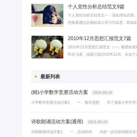
代中国特色社会主义思想的整体性把...
个人党性分析总结范文9篇
个人党性分析总结范文一：强化理论武装
想根基通过近期的深入学习与反思，我深
理论武装对于保持党员先进性的极端重要
照检查中，发现自己对党的创新理论体系...
2010年12月思想汇报范文7篇
2010年12月思想汇报范文（一）敬爱的党
时光飞逝，转眼已是2010年12月。在这个
习和工作中，我更加深刻地认识到，作为
积极分子，必须时刻以党员的标准严格要
最新列表
我...
(精)小学数学竞赛活动方案
2024-09-20
诗歌朗诵活动方案(通用)
2024-09-20