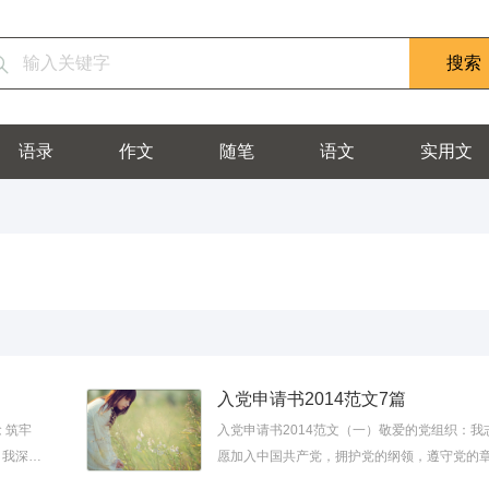
语录
作文
随笔
语文
实用文
入党申请书2014范文7篇
 筑牢
入党申请书2014范文（一）敬爱的党组织：我
，我深刻
愿加入中国共产党，拥护党的纲领，遵守党的
如对新时
程，履行党员义务，执行党的决定，严守党的