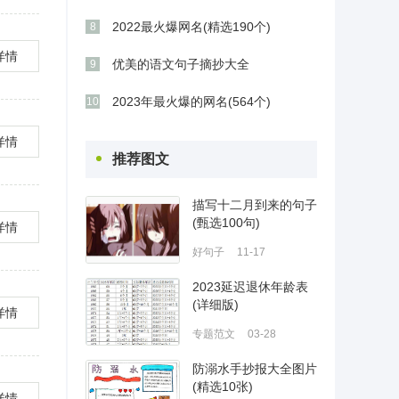
2022最火爆网名(精选190个)
8
详情
优美的语文句子摘抄大全
9
2023年最火爆的网名(564个)
10
详情
推荐图文
描写十二月到来的句子
(甄选100句)
详情
好句子
11-17
2023延迟退休年龄表
(详细版)
详情
专题范文
03-28
防溺水手抄报大全图片
(精选10张)
详情