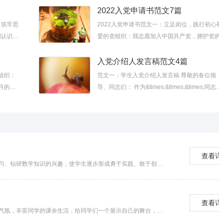
律，保守党的秘密，对党忠诚，积极工作，为
2022入党申请书范文7篇
主义奋斗终身，随...
，筑牢思
2022入党申请书范文一：立足岗位，践行初心
刻认识到
爱的党组织：我志愿加入中国共产党，拥护党
性。在对
领，遵守党的章程，履行党员义务，执行党的
定，严守党的纪律，保守党的秘密，对党忠诚
入党介绍人发言稿范文4篇
极工作，为共...
组织：
范文一：学生入党介绍人发言稿 尊敬的各位领
月的学
导、同志们： 作为&times;&times;&times;同志
一名入党
入党介绍人，我感到十分荣幸。
求自己。
&times;&times;&times;同志是&times;&times;
&times;&...
查看
小学数学竞赛活动方案1 一、指导思想 为了激发小学生学习、钻研数学知识的兴趣，使学生逐步形成勇于实践、敢于创新的思维和良好品质，拓展学生的知识面，提高学生的数学素...
查看
诗歌朗诵活动方案1 一、活动目的 为进一步活跃校园文化气氛，丰富同学的课余生活，给同学们一个展示自己的舞台，营造良好的学习氛围，陶冶同学们高尚的的`情操，锻炼同学们的口...