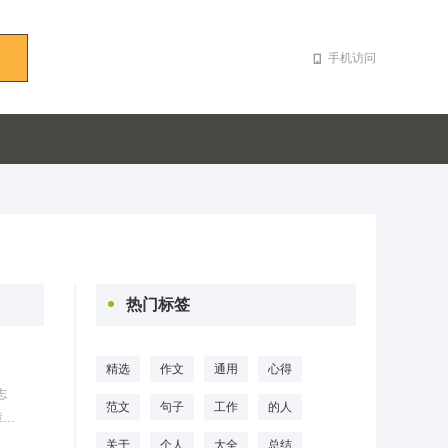
手机访问
热门标签
精选
作文
通用
心得
志
范文
句子
工作
的人
章
纪
关于
个人
大全
总结