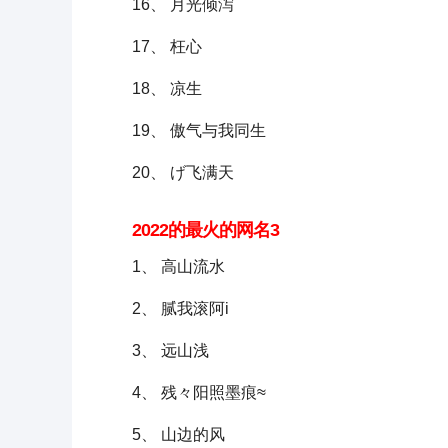
16、 月光倾泻
17、 枉心
18、 凉生
19、 傲气与我同生
20、 げ飞满天
2022的最火的网名3
1、 高山流水
2、 腻我滚阿i
3、 远山浅
4、 残々阳照墨痕≈
5、 山边的风