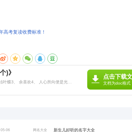
2年高考复读收费标准！
个)》
点击下载
 枯叶蝶3、 余喜欢4、 人心所向便是光
文档为doc格式
造7、 乱了青春的梦8、 奈何桥も9、 指尖□上的
新生儿好听的名字大全
05-06
网名大全