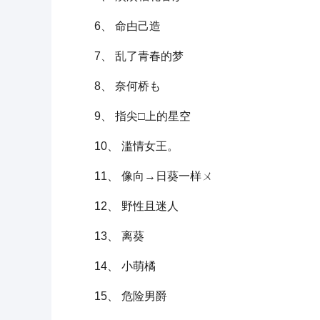
6、 命甴己造
7、 乱了青春的梦
8、 奈何桥も
9、 指尖□上的星空
10、 滥情女王。
11、 像向→日葵一样ㄨ
12、 野性且迷人
13、 离葵
14、 小萌橘
15、 危险男爵