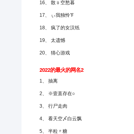
16、 散﹫空愁暮
17、 ぃ我独怜℉
18、 疯了的女汉纸
19、 太遗憾
20、 猜心游戏
2022的最火的网名2
1、 抽离
2、 ※壹直存在○
3、 行尸走肉
4、 看天空〆白云飘
5、 半粒〃糖