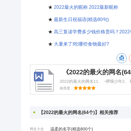
★
2022最火的昵称 2022最新昵称
★
最新生日祝福语(精选80句)
★
高三复读学费多少钱价格贵吗？202
★
大暑来了!吃哪些食物最好?
《2022的最火的网名(64
2022的最火的网名11、 ~啰嗦少年2、
&radic;5、 淡淡稻花香が6、 命甴己
推荐度：
星空10、 滥情女
【2022的最火的网名(64个)】相关推荐
温柔的名字(精选800个)
网名大全