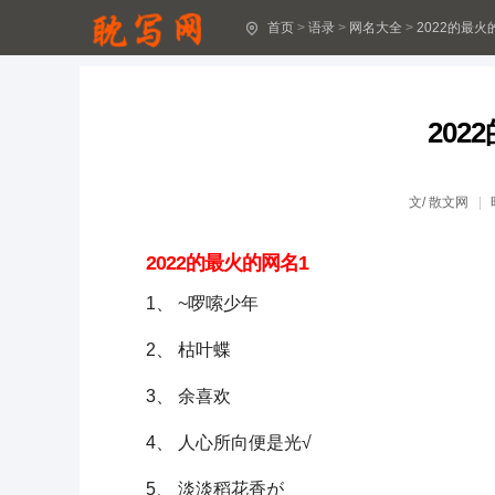
首页
>
语录
>
网名大全
>
2022的最火
温柔的名字(精选800个)
新生儿好听的名字大全
202
好听的宝宝起名名字大全【五篇】
好听霸气的游戏名字500个【精品多篇】
文/
散文网
霸气游戏名字(精选600个)
2022的最火的网名1
好听吸引人又霸气的游戏名
1、 ~啰嗦少年
特别霸气的游戏名
2、 枯叶蝶
好听有创意的群名字
3、 余喜欢
帅气典雅的男孩名字
4、 人心所向便是光√
帅气的名字(精选500个)
5、 淡淡稻花香が