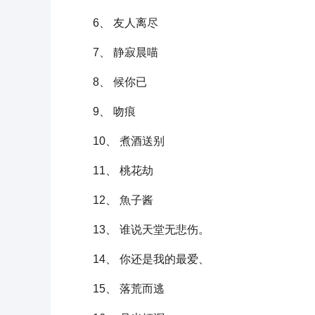
6、 友人离尽
7、 静寂晨喵
8、 候你已
9、 吻痕
10、 煮酒送别
11、 桃花劫
12、 魚子酱
13、 谁说天堂无悲伤。
14、 你还是我的最爱、
15、 落荒而逃