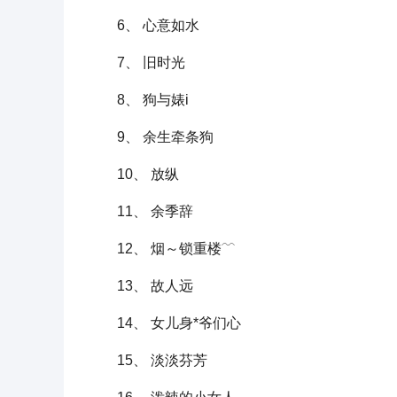
6、 心意如水
7、 旧时光
8、 狗与婊i
9、 余生牵条狗
10、 放纵
11、 余季辞
12、 烟～锁重楼﹋
13、 故人远
14、 女儿身*爷们心
15、 淡淡芬芳