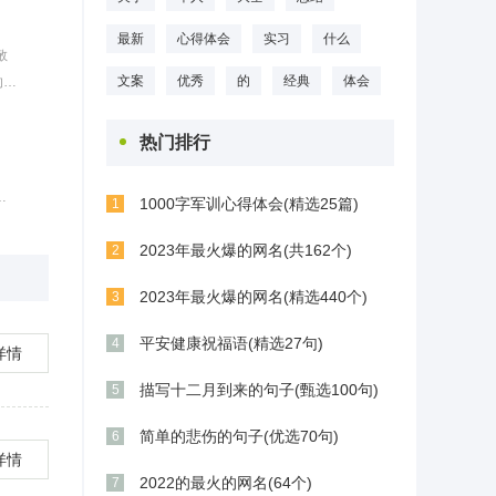
共产
最新
心得体会
实习
什么
敬
文案
优秀
的
经典
体会
的纲
决
，积
热门排行
的
1000字军训心得体会(精选25篇)
1
2023年最火爆的网名(共162个)
学院
2
2023年最火爆的网名(精选440个)
3
平安健康祝福语(精选27句)
4
详情
描写十二月到来的句子(甄选100句)
5
简单的悲伤的句子(优选70句)
6
详情
2022的最火的网名(64个)
7