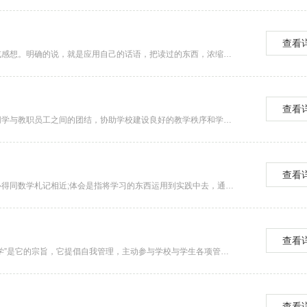
查看
简略写出自己阅读过的书籍或文章的内容，然后写出自己的意见或感想。明确的说，就是应用自己的话语，把读过的东西，浓缩成简略的文字，然后加以评论，重点的是(着重)提出自己的看法或...
查看
维护校规校纪，倡导良好的学风、校风，促进同学与同学之间、同学与教职员工之间的团结，协助学校建设良好的教学秩序和学习、生活环境。下面是小编带来的有关学生会参选心得，希望...
查看
心得体会是指一种读书、实践后所写的感受性文字。语言类读书心得同数学札记相近;体会是指将学习的东西运用到实践中去，通过实践反思学习内容并记录下来的文字，近似于经验总结...
查看
学生会是学校党委领导下、团委指导下的主要学生组织，“服务同学”是它的宗旨，它提倡自我管理，主动参与学校与学生各项管理，尽心尽力地完成学校常规管理的各项工作。还创造性地...
查看