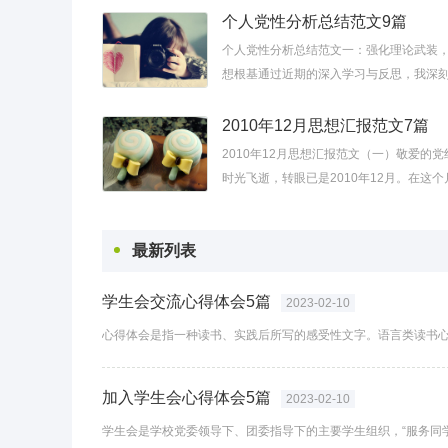
代中国特色社会主义思想的整体性把...
个人党性分析总结范文9篇
个人党性分析总结范文一：强化理论武装
想根基通过近期的深入学习与反思，我深
理论武装对于保持党员先进性的极端重要
照检查中，发现自己对党的创新理论体系...
2010年12月思想汇报范文7篇
2010年12月思想汇报范文（一）敬爱的党
时光飞逝，转眼已是2010年12月。在这个
习和工作中，我更加深刻地认识到，作为
积极分子，必须时刻以党员的标准严格要
最新列表
我...
学生会交流心得体会5篇
2023-02-10
加入学生会心得体会5篇
2023-02-10