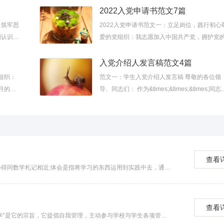
律，保守党的秘密，对党忠诚，积极工作，为
2022入党申请书范文7篇
主义奋斗终身，随...
，筑牢思
2022入党申请书范文一：立足岗位，践行初心
刻认识到
爱的党组织：我志愿加入中国共产党，拥护党
性。在对
领，遵守党的章程，履行党员义务，执行党的
定，严守党的纪律，保守党的秘密，对党忠诚
入党介绍人发言稿范文4篇
极工作，为共...
组织：
范文一：学生入党介绍人发言稿 尊敬的各位领
月的学
导、同志们： 作为&times;&times;&times;同志
一名入党
入党介绍人，我感到十分荣幸。
求自己。
&times;&times;&times;同志是&times;&times;
&times;&...
查看
心得体会是指一种读书、实践后所写的感受性文字。语言类读书心得同数学札记相近;体会是指将学习的东西运用到实践中去，通过实践反思学习内容并记录下来的文字，近似于经验总结...
查看
学生会是学校党委领导下、团委指导下的主要学生组织，“服务同学”是它的宗旨，它提倡自我管理，主动参与学校与学生各项管理，尽心尽力地完成学校常规管理的各项工作。还创造性地...