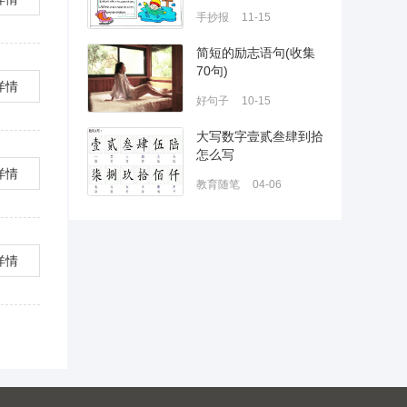
手抄报
11-15
简短的励志语句(收集
70句)
详情
好句子
10-15
大写数字壹贰叁肆到拾
怎么写
详情
教育随笔
04-06
详情