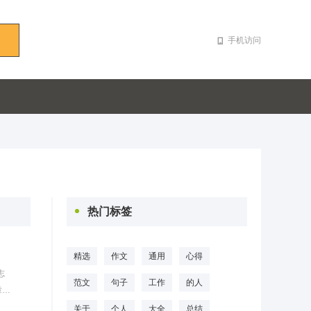
手机访问
热门标签
精选
作文
通用
心得
志
范文
句子
工作
的人
章
纪
关于
个人
大全
总结