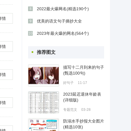
2022最火爆网名(精选190个)
8
详情
优美的语文句子摘抄大全
9
2023年最火爆的网名(564个)
10
详情
推荐图文
描写十二月到来的句子
(甄选100句)
详情
好句子
11-17
2023延迟退休年龄表
(详细版)
详情
专题范文
03-28
防溺水手抄报大全图片
(精选10张)
详情