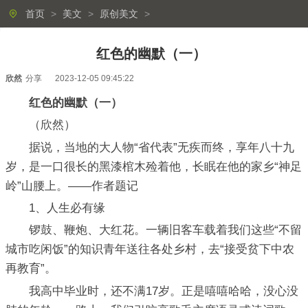
首页
>
美文
>
原创美文
>
红色的幽默（一）
欣然
分享
2023-12-05 09:45:22
红色的幽默（一）
（欣然）
据说，当地的大人物“省代表”无疾而终，享年八十九
岁，是一口很长的黑漆棺木殓着他，长眠在他的家乡“神足
岭”山腰上。——作者题记
1、人生必有缘
锣鼓、鞭炮、大红花。一辆旧客车载着我们这些“不留
城市吃闲饭”的知识青年送往各处乡村，去“接受贫下中农
再教育”。
我高中毕业时，还不满17岁。正是嘻嘻哈哈，没心没