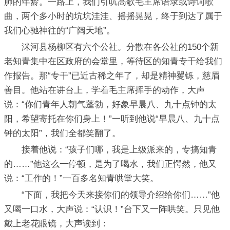
肺的年龄。一路上，我们引吭高歌毛主席语录或诗词歌
曲，两个多小时的坑坑洼洼、摇摇晃晃，终于到达了属于
我们心驰神往的“广阔天地”。
洣河县杨柳区有六个公社。分散在各公社的150个新
老知青集中在区政府的会堂里，等待区的知青专干给我们
作报告。那“专干”已近古稀之年了，却是精神矍铄，慈眉
善目。他站在讲台上，学着毛主席挥手的动作，大声
说：“你们青年人朝气蓬勃，好象早晨八、九十点钟的太
阳，希望寄托在你们身上！”一听到他说“早晨八、九十点
钟的太阳”，我们全都笑翻了。
接着他说：“孩子们哪，我是上级派来的，专搞知青
的……”他这么一停顿，是为了喝水，我们正愕然，他又
说：“工作的！”一百多名知青哄堂大笑。
“下面，我把今天来接你们的领导介绍给你们……”他
又喝一口水，大声说：“认识！”台下又一阵哄笑。只见他
戴上老花眼镜，大声读到：