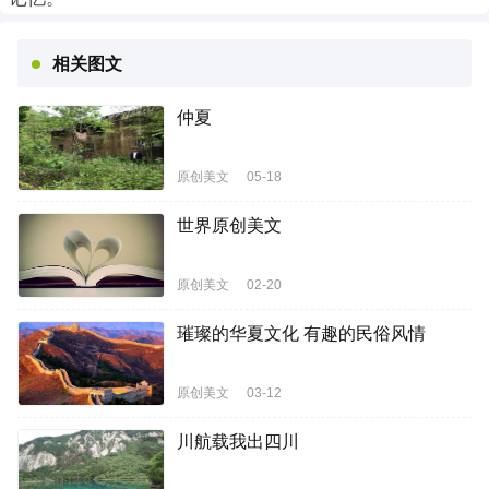
相关图文
仲夏
原创美文
05-18
世界原创美文
原创美文
02-20
璀璨的华夏文化 有趣的民俗风情
原创美文
03-12
川航载我出四川