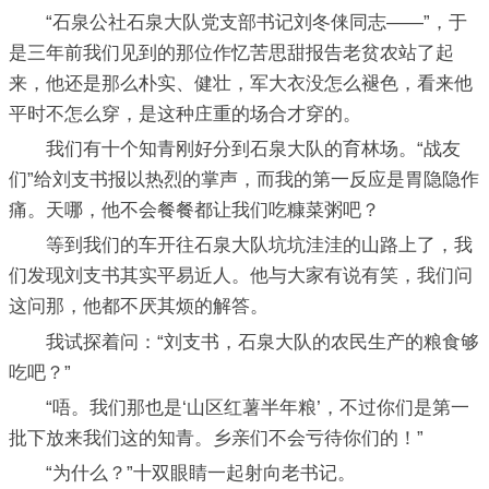
“石泉公社石泉大队党支部书记刘冬俫同志——”，于
是三年前我们见到的那位作忆苦思甜报告老贫农站了起
来，他还是那么朴实、健壮，军大衣没怎么褪色，看来他
平时不怎么穿，是这种庄重的场合才穿的。
我们有十个知青刚好分到石泉大队的育林场。“战友
们”给刘支书报以热烈的掌声，而我的第一反应是胃隐隐作
痛。天哪，他不会餐餐都让我们吃糠菜粥吧？
等到我们的车开往石泉大队坑坑洼洼的山路上了，我
们发现刘支书其实平易近人。他与大家有说有笑，我们问
这问那，他都不厌其烦的解答。
我试探着问：“刘支书，石泉大队的农民生产的粮食够
吃吧？”
“唔。我们那也是‘山区红薯半年粮’，不过你们是第一
批下放来我们这的知青。乡亲们不会亏待你们的！”
“为什么？”十双眼睛一起射向老书记。