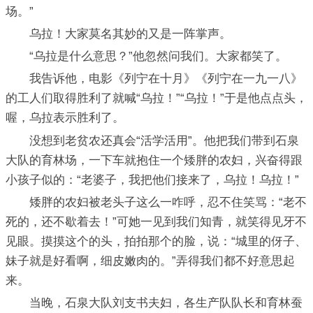
场。”
乌拉！大家莫名其妙的又是一阵掌声。
“乌拉是什么意思？”他忽然问我们。大家都笑了。
我告诉他，电影《列宁在十月》《列宁在一九一八》
的工人们取得胜利了就喊“乌拉！”“乌拉！”于是他点点头，
喔，乌拉表示胜利了。
没想到老贫农还真会“活学活用”。他把我们带到石泉
大队的育林场，一下车就抱住一个矮胖的农妇，兴奋得跟
小孩子似的：“老婆子，我把他们接来了，乌拉！乌拉！”
矮胖的农妇被老头子这么一咋呼，忍不住笑骂：“老不
死的，还不歇着去！”可她一见到我们知青，就笑得见牙不
见眼。摸摸这个的头，拍拍那个的脸，说：“城里的伢子、
妹子就是好看啊，细皮嫩肉的。”弄得我们都不好意思起
来。
当晚，石泉大队刘支书夫妇，各生产队队长和育林蚕