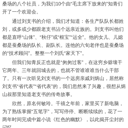
桑场的八个社员，为我们10个由“毛主席下放来的”知青们
开了一个欢迎会。
通过刘支书的介绍，我们才知道：各生产队队长都姓
刘，或多或少都跟老支书沾个远亲近族的。刘支书叫他们
都是直呼“山俫”、“秋仔”或“根宝”“运全”。他的女儿、儿媳
都是蚕桑场的队长、副队长。连他的六旬老伴也是蚕桑场
的“技术顾问”。整整一个刘氏“家天下”。
但我们知青反正也就是“匆匆过客”，在这穷乡僻壤干
它两年、三年就回城去的，也就不管谁谁谁当什么干部
了。只有一次听见刘支书的一个远房亲戚刘炳山，居然称
刘支书“省代表”“省代表”的，我们忽然来了兴趣，很想从炳
山叔那里知道老支书的传奇故事。
欣然，原名何敏玲。千禧之年前，家里买了新电脑，
为了熟练掌握“五笔字”，写写停停、断断续续的，花了一
两年时间完成中篇小说《红色的幽默》，以此揭开尘封的
记忆。