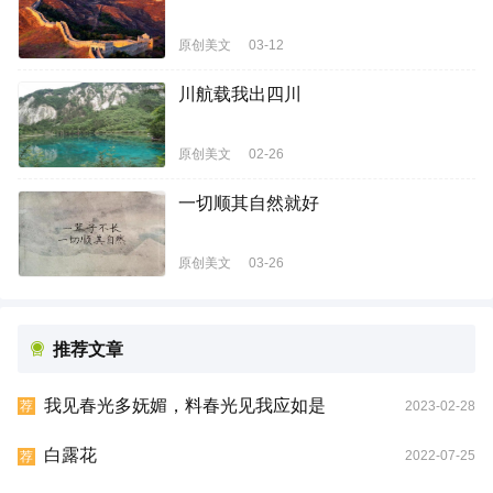
原创美文
03-12
川航载我出四川
原创美文
02-26
一切顺其自然就好
原创美文
03-26
推荐文章
我见春光多妩媚，料春光见我应如是
2023-02-28
荐
白露花
2022-07-25
荐