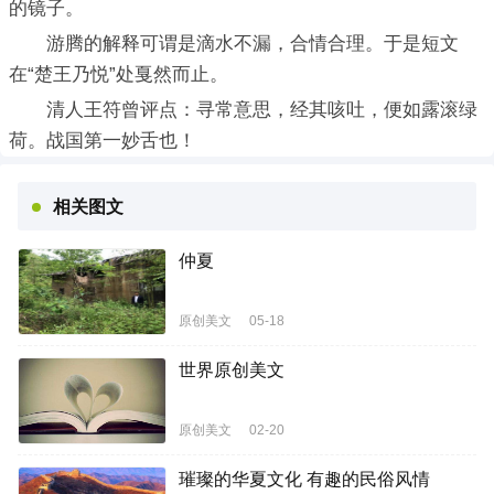
的镜子。
游腾的解释可谓是滴水不漏，合情合理。于是短文
在“楚王乃悦”处戛然而止。
清人王符曾评点：寻常意思，经其咳吐，便如露滚绿
荷。战国第一妙舌也！
相关图文
仲夏
原创美文
05-18
世界原创美文
原创美文
02-20
璀璨的华夏文化 有趣的民俗风情