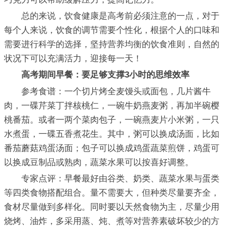
总的来说，饮食健康是高考前必须注意的一点，对于
每个人来说，饮食的调节需要个性化，根据个人的口味和
需要进行科学的选择，坚持营养均衡的饮食准则，自然的
状况下可以充满活力，迎接每一天！
高考期间早餐：要足够支撑3小时的思维效率
参考食谱：一个切片烤全麦馒头或面包，几片酱牛
肉，一碟芹菜丁拌核桃仁，一碗牛奶燕麦粥，再加半碗樱
桃番茄。或者一两个菜肉包子，一碗燕麦片小米粥，一只
水煮蛋，一碟五香煮花生。其中，粥可以换成汤面，比如
番茄蘑菇鸡蛋汤面；包子可以换成鸡蛋蔬菜煎饼，鸡蛋可
以换成豆制品或熟肉，蔬菜水果可以按喜好调整。
专家点评：早餐最好由谷类、奶类、蔬菜水果与蛋类
等四类食物搭配组合。量不需要大，但种类尽量要齐全，
食材尽量做到多样化。同时要以天然食物为主，尽量少用
烧烤、油炸，多采用蒸、炖、煮等对营养素破坏较少的方