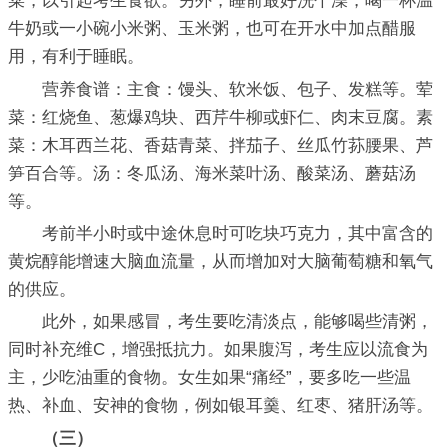
菜，以引起考生食欲。另外，睡前最好洗个澡，喝一杯温
牛奶或一小碗小米粥、玉米粥，也可在开水中加点醋服
用，有利于睡眠。
营养食谱：主食：馒头、软米饭、包子、发糕等。荤
菜：红烧鱼、葱爆鸡块、西芹牛柳或虾仁、肉末豆腐。素
菜：木耳西兰花、香菇青菜、拌茄子、丝瓜竹荪腰果、芦
笋百合等。汤：冬瓜汤、海米菜叶汤、酸菜汤、蘑菇汤
等。
考前半小时或中途休息时可吃块巧克力，其中富含的
黄烷醇能增速大脑血流量，从而增加对大脑葡萄糖和氧气
的供应。
此外，如果感冒，考生要吃清淡点，能够喝些清粥，
同时补充维C，增强抵抗力。如果腹泻，考生应以流食为
主，少吃油重的食物。女生如果“痛经”，要多吃一些温
热、补血、安神的食物，例如银耳羹、红枣、猪肝汤等。
（三）