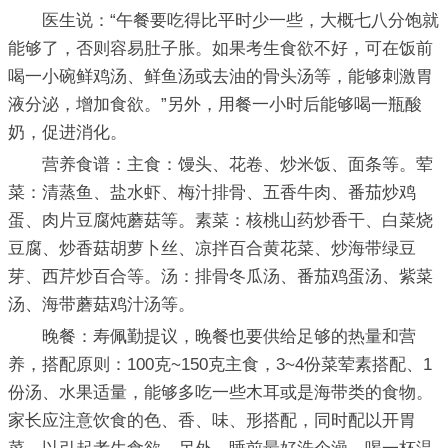
医生说：“午餐要吃得比平时少一些，大概七八分饱就
能够了，否则容易肚子胀。如果考生食欲不好，可在饭前
喝一小碗鲜鸡汤、鲜鱼汤或去油的骨头汤等，能够刺激胃
液分泌，增加食欲。”另外，用餐一小时后能够喝一瓶酸
奶，促进消化。
营养食谱：主食：馒头、花卷、炒米饭、面条等。荤
菜：清蒸鱼、盐水虾、梅汁排骨、五香牛肉、番茄炒鸡
蛋、肉片豆腐炖蘑菇等。素菜：核桃山药炒香干、白菜烧
豆腐、炒香菇胡萝卜丝、凉拌百合黄花菜、炒海带绿豆
芽、西芹炒百合等。汤：排骨冬瓜汤、番茄鸡蛋汤、紫菜
汤、海带蘑菇鸡汁汤等。
晚餐：寿佩勤提议，晚餐也要供给足够的热量和营
养，搭配原则：100克~150克主食，3~4份菜荤素搭配、1
份汤、水果适量，能够多吃一些木耳或是海带类的食物。
家长应注意饮食的色、香、味、形搭配，同时配以开胃