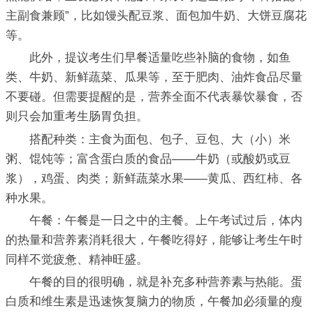
主副食兼顾”，比如馒头配豆浆、面包加牛奶、大饼豆腐花
等。
此外，提议考生们早餐适量吃些补脑的食物，如鱼
类、牛奶、新鲜蔬菜、瓜果等，至于肥肉、油炸食品尽量
不要碰。但需要提醒的是，营养全面不代表暴饮暴食，否
则只会加重考生肠胃负担。
搭配种类：主食为面包、包子、豆包、大（小）米
粥、馄饨等；富含蛋白质的食品——牛奶（或酸奶或豆
浆），鸡蛋、肉类；新鲜蔬菜水果——黄瓜、西红柿、各
种水果。
午餐：午餐是一日之中的主餐。上午考试过后，体内
的热量和营养素消耗很大，午餐吃得好，能够让考生午时
同样不觉疲惫、精神旺盛。
午餐的目的很明确，就是补充多种营养素与热能。蛋
白质和维生素是迅速恢复脑力的物质，午餐加必须量的瘦