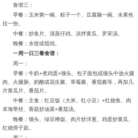
食谱三：
早餐：玉米粥一碗、粽子一个、豆腐脑一碗、水果色
拉一份。
中餐：炒鱼片、清蒸仔鸡、凉拌黄瓜、罗宋汤。
晚餐：水饺或馄饨。
一周一日三餐食谱：
周一：
早餐：牛奶+煮鸡蛋+馒头、包子面包或馒头中放火腿
肉、火腿肠、奶酪或花生酱、草莓酱、番茄酱等，再加几
片黄瓜片、番茄片。
中餐：主食：红豆饭（大米、红小豆）+红烧鱼、肉
末海带丝、香菇炒油菜+番茄汤。
晚餐：馒头、绿豆稀饭、肉片炒洋葱、鸡蛋炒黄瓜、
红烧滑子菇。
周二：