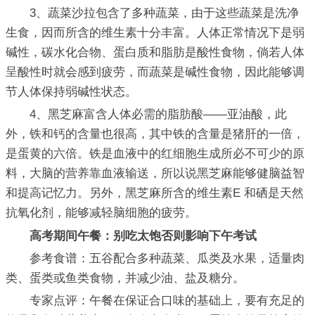
3、蔬菜沙拉包含了多种蔬菜，由于这些蔬菜是洗净
生食，因而所含的维生素十分丰富。人体正常情况下是弱
碱性，碳水化合物、蛋白质和脂肪是酸性食物，倘若人体
呈酸性时就会感到疲劳，而蔬菜是碱性食物，因此能够调
节人体保持弱碱性状态。
4、黑芝麻富含人体必需的脂肪酸——亚油酸，此
外，铁和钙的含量也很高，其中铁的含量是猪肝的一倍，
是蛋黄的六倍。铁是血液中的红细胞生成所必不可少的原
料，大脑的营养靠血液输送，所以说黑芝麻能够健脑益智
和提高记忆力。另外，黑芝麻所含的维生素E 和硒是天然
抗氧化剂，能够减轻脑细胞的疲劳。
高考期间午餐：别吃太饱否则影响下午考试
参考食谱：五谷配合多种蔬菜、瓜类及水果，适量肉
类、蛋类或鱼类食物，并减少油、盐及糖分。
专家点评：午餐在保证合口味的基础上，要有充足的