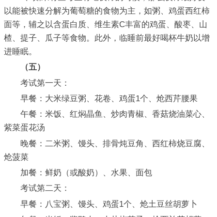
以能被快速分解为葡萄糖的食物为主，如粥、鸡蛋西红柿
面等，辅之以含蛋白质、维生素C丰富的鸡蛋、酸枣、山
楂、提子、瓜子等食物。此外，临睡前最好喝杯牛奶以增
进睡眠。
（五）
考试第一天：
早餐：大米绿豆粥、花卷、鸡蛋1个、炝西芹腰果
午餐：米饭、红焖晶鱼、炒肉青椒、香菇烧油菜心、
紫菜蛋花汤
晚餐：二米粥、馒头、排骨炖豆角、西红柿烧豆腐、
炝菠菜
加餐：鲜奶（或酸奶）、水果、面包
考试第二天：
早餐：八宝粥、馒头、鸡蛋1个、炝土豆丝胡萝卜