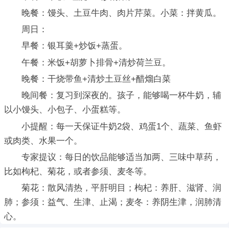
晚餐：馒头、土豆牛肉、肉片芹菜。小菜：拌黄瓜。
周日：
早餐：银耳羹+炒饭+蒸蛋。
午餐：米饭+胡萝卜排骨+清炒荷兰豆。
晚餐：干烧带鱼+清炒土豆丝+醋熘白菜
晚间餐：复习到深夜的。孩子，能够喝一杯牛奶，辅
以小馒头、小包子、小蛋糕等。
小提醒：每一天保证牛奶2袋、鸡蛋1个、蔬菜、鱼虾
或肉类、水果一个。
专家提议：每日的饮品能够适当加两、三味中草药，
比如枸杞、菊花，或者参须、麦冬等。
菊花：散风清热，平肝明目；枸杞：养肝、滋肾、润
肺；参须：益气、生津、止渴；麦冬：养阴生津，润肺清
心。