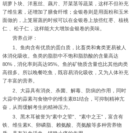
胡萝卜块、洋葱丝、藕片、芹菜茎等蔬菜，这样不但补充
了维生素，还增加了膳食纤维；金银卷则是用面粉和玉米
面做的，上笼屉蒸的时候可以在金银卷上放些红枣、核桃
仁 、松子仁，这样能大大增加金银卷的美味。
营养点评：
1、鱼肉含有优质的蛋白质，比畜类和禽类更易被人
体消化吸收。鱼类的脂肪中不饱和脂肪酸的含量高达
80%，消化率则高达95%。鱼的矿物质含量也比其他肉类
高很多。所以晚餐吃鱼，既容易消化吸收，又为人体补充
了丰富的营养。
2、大蒜具有消炎、杀菌、解毒、防病的作用，同时
大蒜中的蒜素与食物中的维生素B1结合，可抑制精神亢
奋，从而缓解考生的精神压力。
3、黑木耳被誉为“素中之荤”、“素中之王”，富含有
铁、维生素K、卵磷脂、赖氨酸、亮氨酸等多种营养物