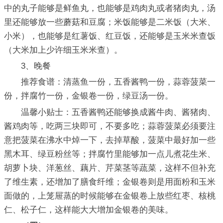
中的丸子能够是鲜鱼丸，也能够是鸡肉丸或者猪肉丸，汤
里还能够放一些蘑菇和豆腐；米饭能够是二米饭（大米、
小米），也能够是红薯饭、红豆饭，还能够是玉米米查饭
（大米加上少许细玉米米查）。
3、晚餐
推荐食谱：清蒸鱼一份，五香酱鸭一份，蒜蓉菠菜一
份，拌腐竹一份，金银卷一份，绿豆汤一份。
温馨小贴士：五香酱鸭还能够换成酱牛肉、酱猪肉、
酱鸡肉等，吃两三块即可，不要多吃；蒜蓉菠菜必须要注
意把菠菜在沸水中焯一下，去掉草酸，菠菜中最好加一些
黑木耳、绿豆粉丝等；拌腐竹里能够加一点儿煮花生米、
胡萝卜块、洋葱丝、藕片、芹菜茎等蔬菜，这样不但补充
了维生素，还增加了膳食纤维；金银卷则是用面粉和玉米
面做的，上笼屉蒸的时候能够在金银卷上放些红枣、核桃
仁、松子仁，这样能大大增加金银卷的美味。