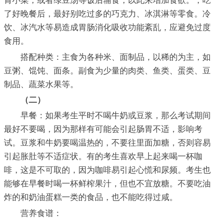
胃小菜，或者绿豆汤等饭后辅食，以此来增加食欲。；吃
了好晚餐后，最好别吃过多的巧克力、冰淇淋等零食。冷
饮、冰汽水等易造成胃肠消化吸收功能紊乱，应避免过度
食用。
搭配种类：主食为各种米、面制品，以稀的为主，如
豆粥、馄饨、面条。副食为少量的肉类、鱼类、蛋类、豆
制品、蔬菜水果等。
（二）
早餐：如果考生平时不喝牛奶或豆浆，那么考试期间
最好不要喝，因为那样有可能会引起肠胃不适，影响考
试。豆浆和牛奶要喝温热的，不要往里面加糖，否则容易
引起胀肚等不适症状。有的考生喜欢早上起来喝一杯咖
啡，这是不可取的，因为咖啡易引起心慌和尿频。考生也
能够在早餐时喝一杯鲜榨果汁，但也不宜放糖。不要吃油
炸的和奶油蛋糕一类的食品，也不能吃得过咸。
营养食谱：