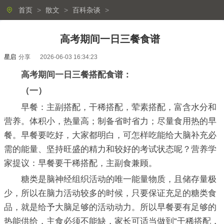
首页
>
散文
>
百科杂谈
>
高考期间一日三餐食谱
星启
分享
2026-06-03 16:34:23
高考期间一日三餐搭配食谱：
（一）
早餐：主副搭配，干稀搭配，荤素搭配，富含水分和
营养。体积小，热量高；制备省时省力；尽量食用热的早
餐。早餐要吃好，大家都明白，可怎样吃能给大脑补充必
需的能量、坚持旺盛的精力和较好的考试状态呢？营养学
家提议：早餐要干稀搭配，主副食兼顾。
糖类是脑神经组织活动的唯一能量物质，且储存量极
少，所以在脑力活动较多的时候，只要保证充足的糖类食
品，就是给予大脑足够的活动动力。所以早餐要有足够的
热能供给，主食必须不能缺，家长可适当做到“干稀搭配，