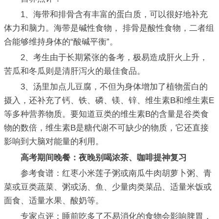
1、海带和排骨含有丰富的蛋白质，可以很好地补充
体力和脑力。海带是碱性食物， 排骨是酸性食物，二者组
合能够维持身体的“酸碱平衡”。
2、考生由于长期紧张的备考，极易造成肝火上升，
苦瓜和冬瓜则是清肝泻火的最佳食品。
3、汤里加点儿豆腐，不但为身体增加了植物蛋白的
摄入，还补充了钙、铁、磷、镁、锌、维生素B和维生素E
等多种营养物质。要知道豆类的维生素B的含量是谷类食
物的数倍，维生素B是糖代谢不可缺少的物质，它还直接
影响到大脑对能量的利用。
高考期间晚餐：夜晚别喝浓茶、咖啡提神复习
参考食谱：红枣小米莲子粥或南瓜牛肉胡萝卜粥、青
菜或豆类蔬菜、粥或汤、鱼、少量肉类菜品、适量米饭或
面食、适量水果、酸奶等。
专家点评：睡前吃多了不易消化的食物会影响脾胃，