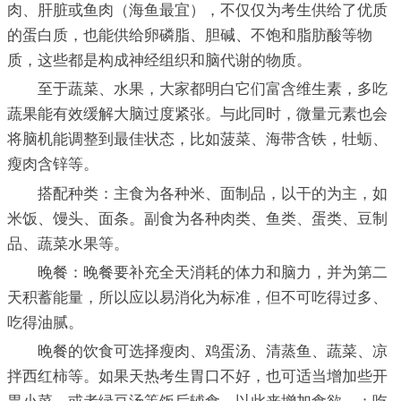
肉、肝脏或鱼肉（海鱼最宜），不仅仅为考生供给了优质
的蛋白质，也能供给卵磷脂、胆碱、不饱和脂肪酸等物
质，这些都是构成神经组织和脑代谢的物质。
至于蔬菜、水果，大家都明白它们富含维生素，多吃
蔬果能有效缓解大脑过度紧张。与此同时，微量元素也会
将脑机能调整到最佳状态，比如菠菜、海带含铁，牡蛎、
瘦肉含锌等。
搭配种类：主食为各种米、面制品，以干的为主，如
米饭、馒头、面条。副食为各种肉类、鱼类、蛋类、豆制
品、蔬菜水果等。
晚餐：晚餐要补充全天消耗的体力和脑力，并为第二
天积蓄能量，所以应以易消化为标准，但不可吃得过多、
吃得油腻。
晚餐的饮食可选择瘦肉、鸡蛋汤、清蒸鱼、蔬菜、凉
拌西红柿等。如果天热考生胃口不好，也可适当增加些开