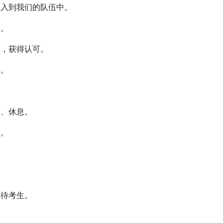
入到我们的队伍中。
助。
，获得认可。
组。
、休息。
水。
。
待考生。