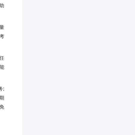
助
量
考
任
能
;
期
免