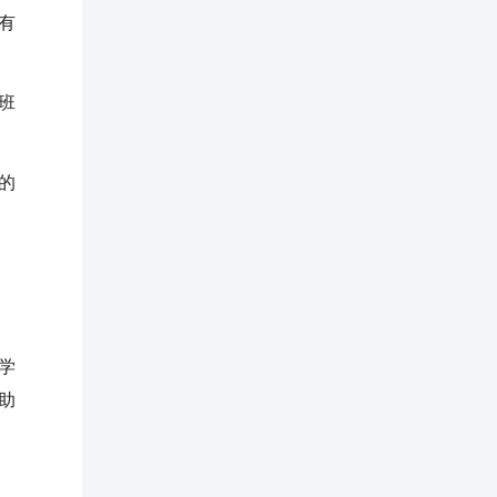
有
班
的
学
助