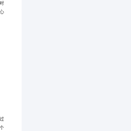
对
心
通过
个