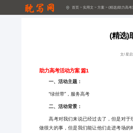
首页
>
实用文
>
方案
>
(精选)助力高
2026年广西普通高校招生考试和录取工作方案
(精选)助力高考活动方案7篇
(精选
高考活动方案15篇
消防隐患整治方案(精选11篇)
文/
星启
健康讲座的方案(精选7篇)
助力高考活动方案 篇1
幼儿园疫情防控消毒消杀方案(精选8篇)
一、活动主题：
学校元旦演出活动方案(精选7篇)
“绿丝带”，服务高考
学校庆元旦活动方案(精选7篇)
二、活动背景：
工会冬季送温暖活动方案(精选9篇)
高考对我们来说已经过去了，但是对于现
做很大的事，但是我们能让他们走进考场的
店庆活动方案(精选7篇)