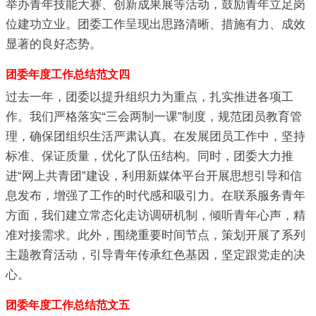
举办青年技能大赛、创新成果展等活动，鼓励青年立足岗
位建功立业。团委工作呈现出思路清晰、措施有力、成效
显著的良好态势。
团委年度工作总结范文四
过去一年，团委以提升组织力为重点，扎实推进各项工
作。我们严格落实“三会两制一课”制度，规范团员教育管
理，确保团组织生活严肃认真。在发展团员工作中，坚持
标准、保证质量，优化了队伍结构。同时，团委大力推
进“网上共青团”建设，利用新媒体平台开展思想引导和信
息发布，增强了工作的时代感和吸引力。在联系服务青年
方面，我们建立常态化走访调研机制，倾听青年心声，精
准对接需求。此外，围绕重要时间节点，策划开展了系列
主题教育活动，引导青年传承红色基因，坚定跟党走的决
心。
团委年度工作总结范文五