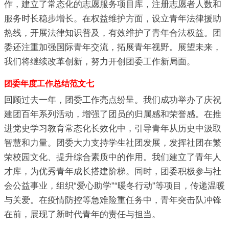
作，建立了常态化的志愿服务项目库，注册志愿者人数和
服务时长稳步增长。在权益维护方面，设立青年法律援助
热线，开展法律知识普及，有效维护了青年合法权益。团
委还注重加强国际青年交流，拓展青年视野。展望未来，
我们将继续改革创新，努力开创团委工作新局面。
团委年度工作总结范文七
回顾过去一年，团委工作亮点纷呈。我们成功举办了庆祝
建团百年系列活动，增强了团员的归属感和荣誉感。在推
进党史学习教育常态化长效化中，引导青年从历史中汲取
智慧和力量。团委大力支持学生社团发展，发挥社团在繁
荣校园文化、提升综合素质中的作用。我们建立了青年人
才库，为优秀青年成长搭建阶梯。同时，团委积极参与社
会公益事业，组织“爱心助学”“暖冬行动”等项目，传递温暖
与关爱。在疫情防控等急难险重任务中，青年突击队冲锋
在前，展现了新时代青年的责任与担当。