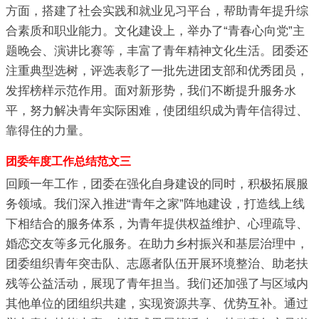
方面，搭建了社会实践和就业见习平台，帮助青年提升综
合素质和职业能力。文化建设上，举办了“青春心向党”主
题晚会、演讲比赛等，丰富了青年精神文化生活。团委还
注重典型选树，评选表彰了一批先进团支部和优秀团员，
发挥榜样示范作用。面对新形势，我们不断提升服务水
平，努力解决青年实际困难，使团组织成为青年信得过、
靠得住的力量。
团委年度工作总结范文三
回顾一年工作，团委在强化自身建设的同时，积极拓展服
务领域。我们深入推进“青年之家”阵地建设，打造线上线
下相结合的服务体系，为青年提供权益维护、心理疏导、
婚恋交友等多元化服务。在助力乡村振兴和基层治理中，
团委组织青年突击队、志愿者队伍开展环境整治、助老扶
残等公益活动，展现了青年担当。我们还加强了与区域内
其他单位的团组织共建，实现资源共享、优势互补。通过