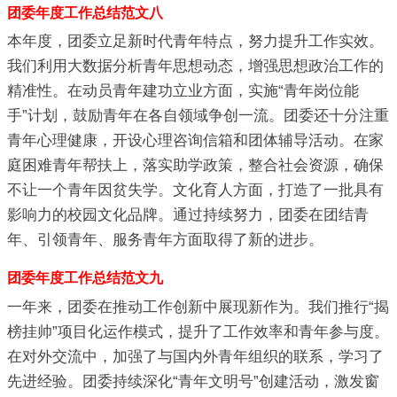
团委年度工作总结范文八
本年度，团委立足新时代青年特点，努力提升工作实效。
我们利用大数据分析青年思想动态，增强思想政治工作的
精准性。在动员青年建功立业方面，实施“青年岗位能
手”计划，鼓励青年在各自领域争创一流。团委还十分注重
青年心理健康，开设心理咨询信箱和团体辅导活动。在家
庭困难青年帮扶上，落实助学政策，整合社会资源，确保
不让一个青年因贫失学。文化育人方面，打造了一批具有
影响力的校园文化品牌。通过持续努力，团委在团结青
年、引领青年、服务青年方面取得了新的进步。
团委年度工作总结范文九
一年来，团委在推动工作创新中展现新作为。我们推行“揭
榜挂帅”项目化运作模式，提升了工作效率和青年参与度。
在对外交流中，加强了与国内外青年组织的联系，学习了
先进经验。团委持续深化“青年文明号”创建活动，激发窗