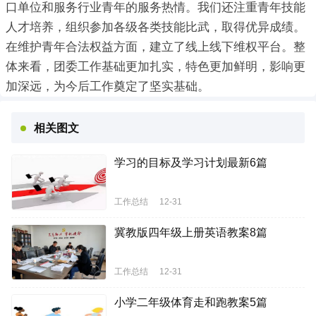
口单位和服务行业青年的服务热情。我们还注重青年技能
人才培养，组织参加各级各类技能比武，取得优异成绩。
在维护青年合法权益方面，建立了线上线下维权平台。整
体来看，团委工作基础更加扎实，特色更加鲜明，影响更
加深远，为今后工作奠定了坚实基础。
相关图文
学习的目标及学习计划最新6篇
工作总结
12-31
冀教版四年级上册英语教案8篇
工作总结
12-31
小学二年级体育走和跑教案5篇