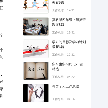
核
教案5篇
任
工作总结
12-31
冀教版四年级上册英语
教案8篇
工作总结
12-31
个
学习的目标及学习计划
、
最新6篇
个
工作总结
12-31
句
实习生实习周记20篇
精选
，
工作总结
05-22
践
领导个人工作总结
家
到
工作总结
04-16