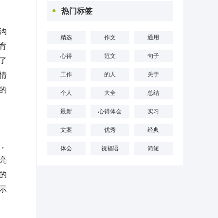
热门标签
沟
精选
作文
通用
育
心得
范文
句子
了
情
工作
的人
关于
的
个人
大全
总结
最新
心得体会
实习
文案
优秀
经典
，
体会
祝福语
简短
亮
的
示