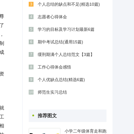
个人总结的缺点和不足(精选10篇)
3
尊
志愿者心得体会
4
了
学习的目标及学习计划最新6篇
5
，
期中考试总结(通用15篇)
6
制
成
缓刑期满个人总结范文【3篇】
7
工作心得体会感悟
8
资
个人优缺点总结(精选6篇)
9
师范生实习总结
10
就
推荐图文
工
相
小学二年级体育走和跑