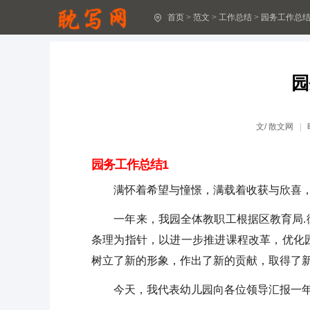
首页
>
范文
>
工作总结
>
园务工作总结
创文个人工作总结
董事长年终总结大会发言稿
园
防汛工作总结(精选26篇)
服务质量提升工作总结
文/
散文网
教师年度考核登记表个人总结10篇[实用]
园务工作总结1
教师年度考核登记表个人总结(通用)
满怀着希望与憧憬，满载着收获与欣喜，
未成年保护宣传活动总结
一年来，我园全体教职工根据区教育局.街
条理为指针，以进一步推进课程改革，优化
全国残疾预防日总结(精品15篇)
树立了新的形象，作出了新的贡献，取得了
全国残疾预防日总结
今天，我代表幼儿园向各位领导汇报一年
七年级组工作总结