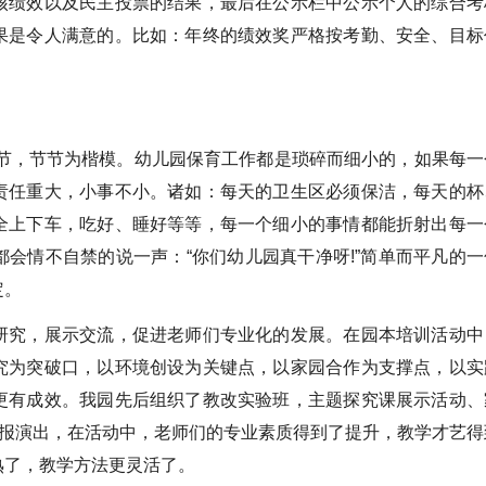
核绩效以及民主投票的结果，最后在公示栏中公示个人的综合考
果是令人满意的。比如：年终的绩效奖严格按考勤、安全、目标
，节节为楷模。幼儿园保育工作都是琐碎而细小的，如果每一
责任重大，小事不小。诸如：每天的卫生区必须保洁，每天的杯
全上下车，吃好、睡好等等，每一个细小的事情都能折射出每一
会情不自禁的说一声：“你们幼儿园真干净呀!”简单而平凡的一
定。
究，展示交流，促进老师们专业化的发展。在园本培训活动中
究为突破口，以环境创设为关键点，以家园合作为支撑点，以实
更有成效。我园先后组织了教改实验班，主题探究课展示活动、
汇报演出，在活动中，老师们的专业素质得到了提升，教学才艺得
熟了，教学方法更灵活了。