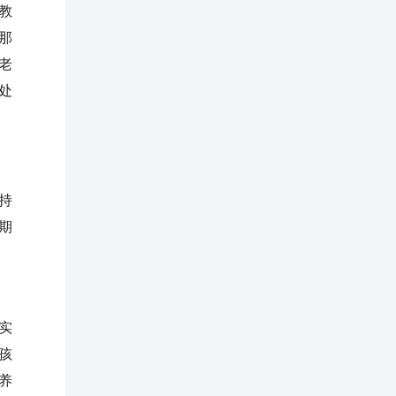
教
那
老
处
持
期
实
孩
养