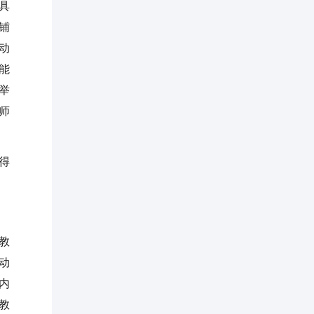
具
铺
动
能
举
师
得
教
动
内
教