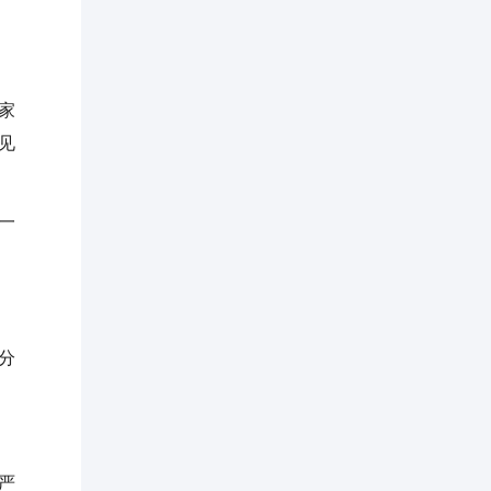
家
见
一
。
分
严