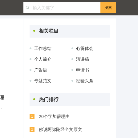
相关栏目
工作总结
心得体会
个人简介
演讲稿
广告语
申请书
专题范文
经验头条
理
热门排行
，
20个字加薪理由
1
佛说阿弥陀经全文原文
2