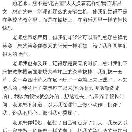
顾老师，您不是“老古董”天天换着花样给我们讲课
文，您讲的每一堂课都那么的充满生机，使我们觉得不是
在学校的教室里，而是在操场上，在游乐园里一样的轻松
快乐。
老师您虽然严厉，但我们却经常可以看到您那慈祥的
笑容，您的笑容像春天的阳光一样明媚，给了我和同学们
很大的'勇气。
老师我也有委屈，记得那是夏天的时候，您叫我们下
来把教学楼前面那块大草坪上的杂草拔掉，我们拔一会
草，采一会四叶草又在底下玩了一会就上去上课了。不知
怎么的，我的肚子突然疼了起来(也许是过度活动造成
的)，我以为很快就会好的，想熬过去，结果疼了很长时
间，老师您不知道，以为我在课堂上做小动作，批评了
我，说我不用心，那时我可委屈了。
老师您像蜡烛，牺牲了自己却点亮了别人，我长大以
后一定要做一位像您一样的老师，把我的学生教的更加出