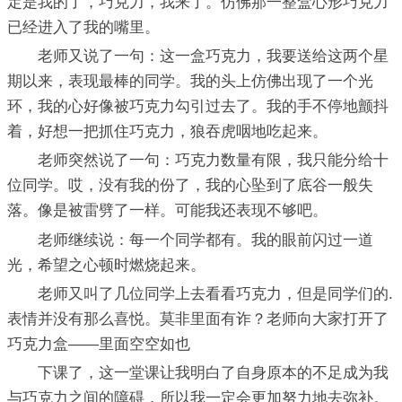
定是我的了，巧克力，我来了。仿佛那一整盒心形巧克力
已经进入了我的嘴里。
老师又说了一句：这一盒巧克力，我要送给这两个星
期以来，表现最棒的同学。我的头上仿佛出现了一个光
环，我的心好像被巧克力勾引过去了。我的手不停地颤抖
着，好想一把抓住巧克力，狼吞虎咽地吃起来。
老师突然说了一句：巧克力数量有限，我只能分给十
位同学。哎，没有我的份了，我的心坠到了底谷一般失
落。像是被雷劈了一样。可能我还表现不够吧。
老师继续说：每一个同学都有。我的眼前闪过一道
光，希望之心顿时燃烧起来。
老师又叫了几位同学上去看看巧克力，但是同学们的.
表情并没有那么喜悦。莫非里面有诈？老师向大家打开了
巧克力盒——里面空空如也
下课了，这一堂课让我明白了自身原本的不足成为我
与巧克力之间的障碍，所以我一定会更加努力地去弥补。