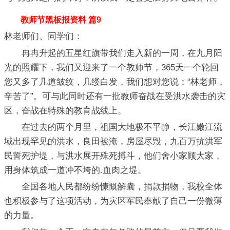
教师节黑板报资料 篇9
林老师们、同学们：
冉冉升起的五星红旗带我们走入新的一周，在九月阳
光的照耀下，我们又迎来了一个教师节，365天一个轮回
您又多了几道皱纹，几缕白发，我们想对您说：“林老师，
辛苦了”。可与此同时还有一批教师奋战在受洪水袭击的灾
区，奋战在特殊的教育战线上。
在过去的两个月里，祖国大地极不平静，长江嫩江流
域出现罕见的洪水，良田被淹，房屋尽毁，九百万抗洪军
民誓死护堤，与洪水展开殊死搏斗，他们舍小家顾大家，
用身体筑成一道冲不垮的.血肉之堤。
全国各地人民都纷纷慷慨解囊，捐款捐物，我校全体
也积极参与了这项活动，为灾区军民奉献了自己一份微薄
的力量。