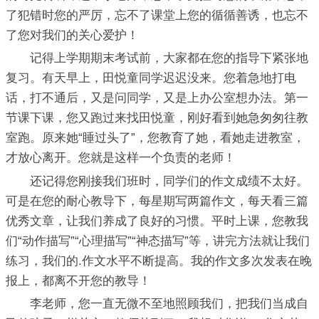
了犯错时您的严厉，忘不了课堂上您的循循善诱，也忘不
了您对我们的关心爱护！
记得上学期期末考试前，大家都在您的指导下紧张地
复习。有天早上，田悦童同学迟迟没来。您着急地打电
话，打不通后，又是问同学，又是上办公室想办法。第一
节课下课，您又跑过来找田悦童，刚好看到她急匆匆往教
室跑。原来她“睡过头了”，您教育了她，看她走进教室，
才放心离开。您就是这样一个负责的老师！
还记得您刚接我们班时，同学们的作文成绩不太好。
可是在您的耐心教导下，每星期写两篇作文，每天看三篇
优秀文章，让我们养成了良好的习惯。平时上课，您教我
们“动作描写”“心理描写”“神态描写”等，讲完方法就让我们
练习，我们的.作文水平不断提高。我的作文多次发表在晚
报上，都离不开您的教导！
李老师，您一直无微不至地照顾我们，把我们当成自