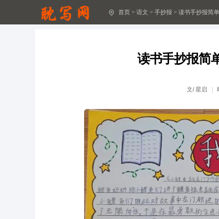
首页
>
语文
>
手抄报
>
读书手抄报简单
读书手抄报简单又漂亮图片 手抄报模板大全
关于读书笔记简单又漂亮的手抄报 读书笔记手抄报
读书手抄报简
读书小报手抄报简单又漂亮 手抄报模板大全
精美阅读主题手抄报 精美手抄报
文/
星启
20个简单有趣的折纸
折纸大全10000种步骤
丨8种简单又好学的折纸
简单又好玩的折纸作品
打女佣屁屁简笔画
教师节简单手抄报 简单手抄报