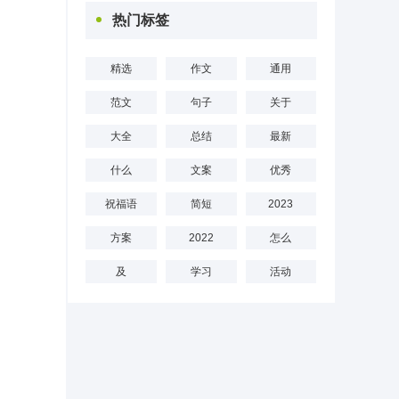
热门标签
精选
作文
通用
范文
句子
关于
大全
总结
最新
什么
文案
优秀
祝福语
简短
2023
方案
2022
怎么
及
学习
活动