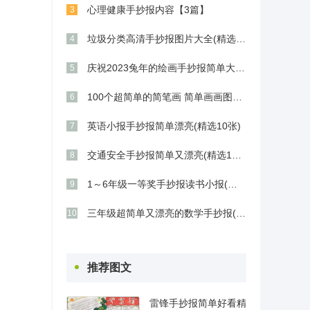
心理健康手抄报内容【3篇】
3
垃圾分类高清手抄报图片大全(精选18张)
4
庆祝2023兔年的绘画手抄报简单大气(8张)
5
100个超简单的简笔画 简单画画图片大全
6
英语小报手抄报简单漂亮(精选10张)
7
交通安全手抄报简单又漂亮(精选12张)
8
1～6年级一等奖手抄报读书小报(精选8张)
9
三年级超简单又漂亮的数学手抄报(精选12张)
10
推荐图文
雷锋手抄报简单好看精