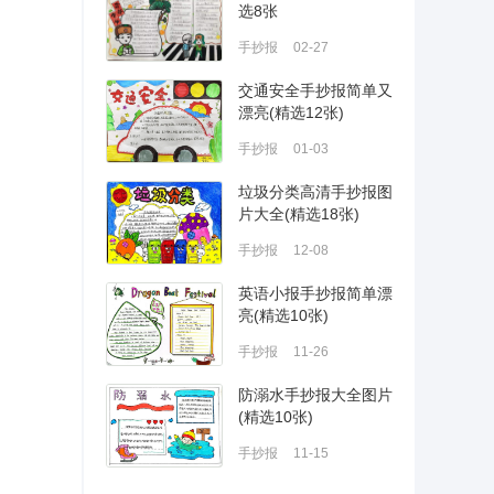
选8张
手抄报
02-27
交通安全手抄报简单又
漂亮(精选12张)
手抄报
01-03
垃圾分类高清手抄报图
片大全(精选18张)
手抄报
12-08
英语小报手抄报简单漂
亮(精选10张)
手抄报
11-26
防溺水手抄报大全图片
(精选10张)
手抄报
11-15