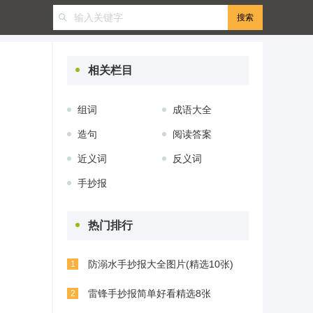
相关栏目
组词
成语大全
造句
阅读答案
近义词
反义词
手抄报
热门排行
防溺水手抄报大全图片(精选10张)
1
雷锋手抄报简单好看精选8张
2