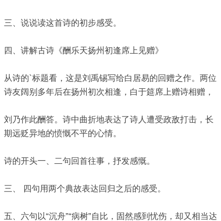
三、说说读这首诗的初步感受。
四、讲解古诗《酬乐天扬州初逢席上见赠》
从诗的`标题看，这是刘禹锡写给白居易的回赠之作。两位
诗友阔别多年后在扬州初次相逢，白于筵席上赠诗相赠，
刘乃作此酬答。诗中曲折地表达了诗人遭受政敌打击，长
期远贬异地的愤慨不平的心情。
诗的开头一、二句回首往事，抒发感慨。
三、 四句用两个典故表达回归之后的感受。
五、六句以“沉舟”“病树”自比，固然感到忧伤，却又相当达