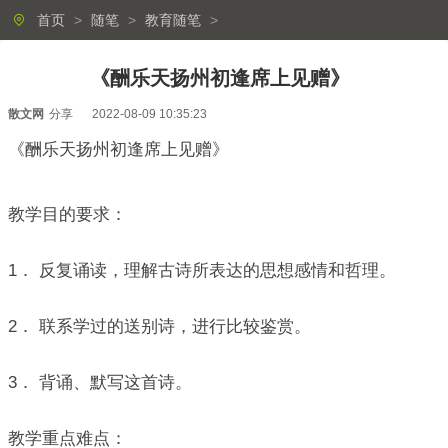
首页
>
随笔
>
教育随笔
>
《酬乐天扬州初逢席上见赠》
散文网
分享
2022-08-09 10:35:23
《酬乐天扬州初逢席上见赠》
教学目的要求：
1． 反复诵读，理解古诗所表达的思想感情和哲理。
2． 联系学过的送别诗，进行比较鉴赏。
3． 背诵、默写这首诗。
教学重点难点：