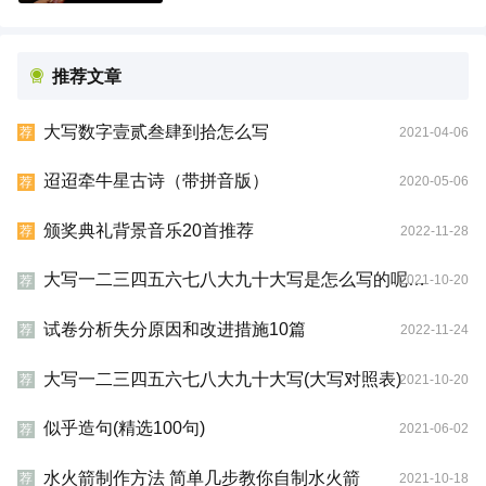
推荐文章
大写数字壹贰叁肆到拾怎么写
2021-04-06
荐
迢迢牵牛星古诗（带拼音版）
2020-05-06
荐
颁奖典礼背景音乐20首推荐
2022-11-28
荐
大写一二三四五六七八大九十大写是怎么写的呢？(大写对照表)
2021-10-20
荐
试卷分析失分原因和改进措施10篇
2022-11-24
荐
大写一二三四五六七八大九十大写(大写对照表)
2021-10-20
荐
似乎造句(精选100句)
2021-06-02
荐
水火箭制作方法 简单几步教你自制水火箭
2021-10-18
荐