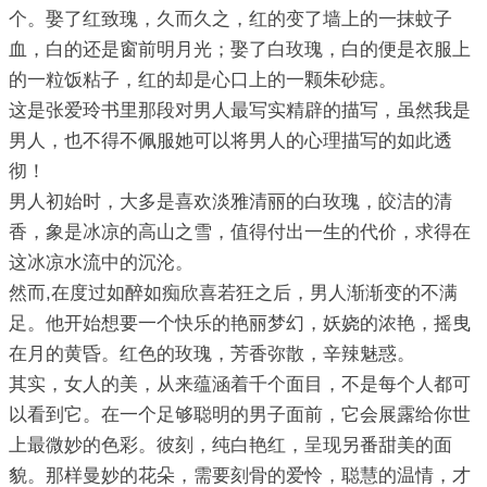
个。娶了红致瑰，久而久之，红的变了墙上的一抹蚊子
血，白的还是窗前明月光；娶了白玫瑰，白的便是衣服上
的一粒饭粘子，红的却是心口上的一颗朱砂痣。
这是张爱玲书里那段对男人最写实精辟的描写，虽然我是
男人，也不得不佩服她可以将男人的心理描写的如此透
彻！
男人初始时，大多是喜欢淡雅清丽的白玫瑰，皎洁的清
香，象是冰凉的高山之雪，值得付出一生的代价，求得在
这冰凉水流中的沉沦。
然而,在度过如醉如痴欣喜若狂之后，男人渐渐变的不满
足。他开始想要一个快乐的艳丽梦幻，妖娆的浓艳，摇曳
在月的黄昏。红色的玫瑰，芳香弥散，辛辣魅惑。
其实，女人的美，从来蕴涵着千个面目，不是每个人都可
以看到它。在一个足够聪明的男子面前，它会展露给你世
上最微妙的色彩。彼刻，纯白艳红，呈现另番甜美的面
貌。那样曼妙的花朵，需要刻骨的爱怜，聪慧的温情，才