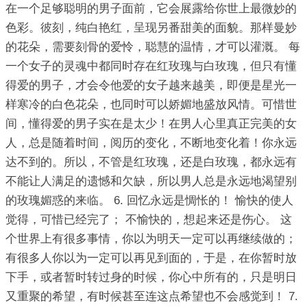
在一个足够聪明的男子面前，它会展露给你世上最微妙的
色彩。彼刻，纯白艳红，呈现另番甜美的面貌。那样曼妙
的花朵，需要刻骨的爱怜，聪慧的温情，才可以灌溉。 每
一个女子的灵魂中都同时存在红玫瑰与白玫瑰，但只有懂
得爱的男子，才会令他爱的女子越来越美，即便是星光一
样寒冷的白色花朵，也同时可以娇媚地盛放风情。可惜世
间，懂得爱的男子实在是太少！在男人心里真正完美的女
人，总是随着时间，阅历的变化，不断地变化着！你永远
达不到的。所以，不管是红玫瑰，还是白玫瑰，都永远有
不能让人满足的遗憾和欠缺，所以男人总是永远地渴望别
的玫瑰媚惑的来临。 6. 回忆永远是惆怅的！ 愉快的使人
觉得，可惜已经完了； 不愉快的，想起来还是伤心。 这
个世界上有很多事情，你以为明天一定可以再继续做的；
有很多人你以为一定可以再见到面的，于是，在你暂时放
下手，或者暂时转过身的时候，你心中所有的，只是明日
又重聚的希望，有时候甚至连这点希望也不会感觉到！ 7.