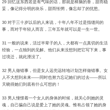
29 回忆这东西若是有气味的话，那就是樟脑的香，甜而稳
妥，像记得分明的块乐，甜而怅惘，像忘却了的忧愁。
30 对于三十岁以后的人来说，十年八年不过是指缝间的
事，而对于年轻人而言，三年五年就可以是一生一世。
31 一般的说来，活过半辈子的人，大都有一点真切的生活
经验，一点独到的见解。他们从来没想到把它写下来，事
过境迁，就此湮没了。
32 男人做错事，但是女人远兜远转地计划怎样做错事。女
人不大想到未来——同时也努力忘记她们的过去——所以
天晓得她们到底有什么可想的！
33 男人憧憬着一个女人的身体的时候，就关心到她的灵
魂，自己骗自己说是爱上了她的灵魂。惟有占领了她的身