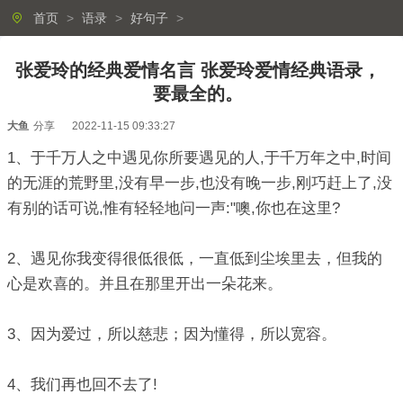
首页
>
语录
>
好句子
>
张爱玲的经典爱情名言 张爱玲爱情经典语录，
要最全的。
大鱼
分享
2022-11-15 09:33:27
1、于千万人之中遇见你所要遇见的人,于千万年之中,时间
的无涯的荒野里,没有早一步,也没有晚一步,刚巧赶上了,没
有别的话可说,惟有轻轻地问一声:"噢,你也在这里?
2、遇见你我变得很低很低，一直低到尘埃里去，但我的
心是欢喜的。并且在那里开出一朵花来。
3、因为爱过，所以慈悲；因为懂得，所以宽容。
4、我们再也回不去了!