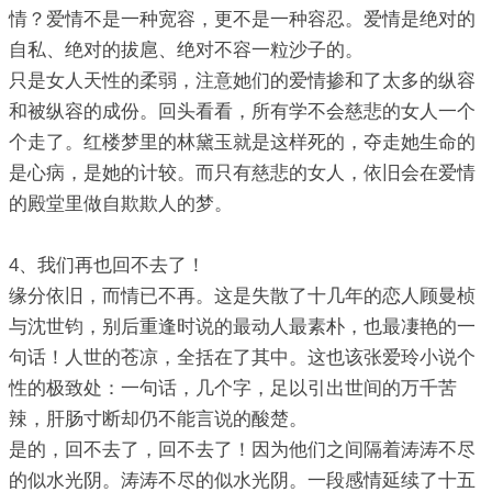
情？爱情不是一种宽容，更不是一种容忍。爱情是绝对的
自私、绝对的拔扈、绝对不容一粒沙子的。
只是女人天性的柔弱，注意她们的爱情掺和了太多的纵容
和被纵容的成份。回头看看，所有学不会慈悲的女人一个
个走了。红楼梦里的林黛玉就是这样死的，夺走她生命的
是心病，是她的计较。而只有慈悲的女人，依旧会在爱情
的殿堂里做自欺欺人的梦。
4、我们再也回不去了！
缘分依旧，而情已不再。这是失散了十几年的恋人顾曼桢
与沈世钧，别后重逢时说的最动人最素朴，也最凄艳的一
句话！人世的苍凉，全括在了其中。这也该张爱玲小说个
性的极致处：一句话，几个字，足以引出世间的万千苦
辣，肝肠寸断却仍不能言说的酸楚。
是的，回不去了，回不去了！因为他们之间隔着涛涛不尽
的似水光阴。涛涛不尽的似水光阴。一段感情延续了十五