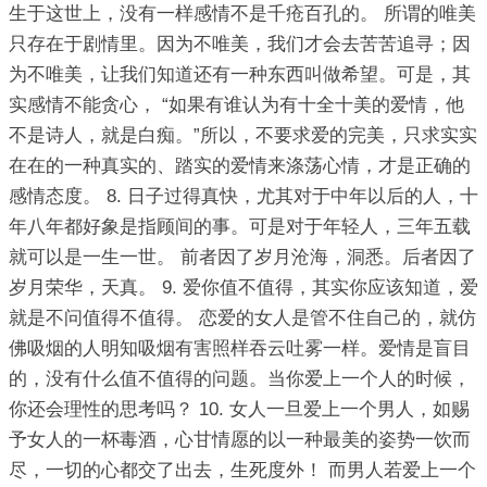
生于这世上，没有一样感情不是千疮百孔的。 所谓的唯美
只存在于剧情里。因为不唯美，我们才会去苦苦追寻；因
为不唯美，让我们知道还有一种东西叫做希望。可是，其
实感情不能贪心， “如果有谁认为有十全十美的爱情，他
不是诗人，就是白痴。”所以，不要求爱的完美，只求实实
在在的一种真实的、踏实的爱情来涤荡心情，才是正确的
感情态度。 8. 日子过得真快，尤其对于中年以后的人，十
年八年都好象是指顾间的事。可是对于年轻人，三年五载
就可以是一生一世。 前者因了岁月沧海，洞悉。后者因了
岁月荣华，天真。 9. 爱你值不值得，其实你应该知道，爱
就是不问值得不值得。 恋爱的女人是管不住自己的，就仿
佛吸烟的人明知吸烟有害照样吞云吐雾一样。爱情是盲目
的，没有什么值不值得的问题。当你爱上一个人的时候，
你还会理性的思考吗？ 10. 女人一旦爱上一个男人，如赐
予女人的一杯毒酒，心甘情愿的以一种最美的姿势一饮而
尽，一切的心都交了出去，生死度外！ 而男人若爱上一个