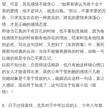
望。可是，其实感情不能贪心， “如果有谁认为有十全十
美的爱情，他不是诗人，就是白痴。”所以，不要求爱的完
美，只求实实在在的一种真实的、踏实的爱情来涤荡心
情，才是正确的感情态度。
即使当它真的千疮百孔的时候，也不要刻意挽留，因为每
段感情开始的时候都有他存在的理由，结束时也有他结束
的必然。写出这句话时，又想到了《东邪西毒》中，黄药
师那句经典的台词：当你不能够再拥有的时候，你唯一可
以做的就是令自己不要忘记。
以前不知出处，总觉得这话精辟，也只有她这样锦心绣口
的女人才能道得出来。虽然公布于世的她的感情只几桩，
但她却象是个老于世故的人，娓娓说出这样一句话，直让
人感叹。现在终于知道了，这句话出于短篇小说《留
情》！
8、日子过得真快，尤其对于中年以后的人，十年八年都