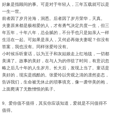
好象是指顾间的事。可是对于年轻人，三年五载就可以是
一生一世。
前者因了岁月沧海，洞悉。后者因了岁月荣华，天真。
夫妻原来都是极相爱的人，才有勇气决定共度一生，但三
年五年，十年八年，总会腻的，不分手也只是如亲人一样
生活在一起。可如果是亲人，又何必再做夫妻呢？你没有
答案，我也没有。同样张爱玲没有。
小时候乐听童话，以为王子和灰姑娘走上红地毯，一切都
美满了。故事的美好，在与人为的停驻了时间，有意识忽
略之后几十年的人生岁月。长大后，发现上当了。童话是
美好的，现实是残酷的。张爱玲以旁观之清的凛然姿态，
告诉我们，生命被无休止的琐事填充，像一袭华美的袍，
上面爬满了无数憎恨的虱子。
9、爱你值不值得，其实你应该知道，爱就是不问值得不
值得。