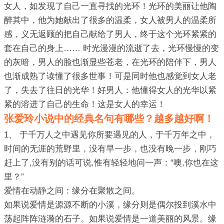
女人，如发现了自己一直寻找的光环！光环的美丽让他陶
醉其中，他为她献出了很多的温柔，女人被男人的温柔所
感，义无返顾的把自己献给了男人，终于这个光环紧紧的
套在自己的身上…… 时光漫漫的流逝了去，光环慢慢的变
的灰暗，男人的脸也渐显些苍老，在光环的陪伴下，男人
也渐成熟了读懂了很多世事！可是同时他也感觉到女人老
了，失去了往日的光华！好男人：他懂得女人的光华以紧
紧的溶进了自己的生命！这是女人的幸运！
张爱玲小说中的经典名句有哪些？越多越好啊！
1、 于千万人之中遇见你所要遇见的人，于千万年之中，
时间的无涯的荒野里，没有早一步，也没有晚一步，刚巧
赶上了,没有别的话可说,惟有轻轻地问一声：“噢,你也在这
里？”
爱情在动静之间：缘分在聚散之间。
如果说爱情是源源不断的小溪，缘分则是偶尔投到溪水中
荡起阵阵涟漪的石子。如果说爱情是一道美丽的风景。缘