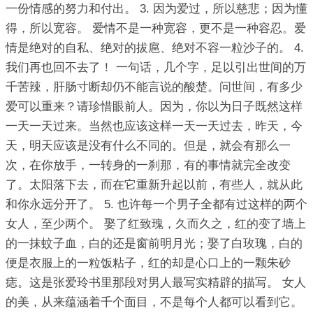
一份情感的努力和付出。 3. 因为爱过，所以慈悲；因为懂
得，所以宽容。 爱情不是一种宽容，更不是一种容忍。爱
情是绝对的自私、绝对的拔扈、绝对不容一粒沙子的。 4.
我们再也回不去了！ 一句话，几个字，足以引出世间的万
千苦辣，肝肠寸断却仍不能言说的酸楚。问世间，有多少
爱可以重来？请珍惜眼前人。因为，你以为日子既然这样
一天一天过来。当然也应该这样一天一天过去，昨天，今
天，明天应该是没有什么不同的。但是，就会有那么一
次，在你放手，一转身的一刹那，有的事情就完全改变
了。太阳落下去，而在它重新升起以前，有些人，就从此
和你永远分开了。 5. 也许每一个男子全都有过这样的两个
女人，至少两个。 娶了红致瑰，久而久之，红的变了墙上
的一抹蚊子血，白的还是窗前明月光；娶了白玫瑰，白的
便是衣服上的一粒饭粘子，红的却是心口上的一颗朱砂
痣。这是张爱玲书里那段对男人最写实精辟的描写。 女人
的美，从来蕴涵着千个面目，不是每个人都可以看到它。