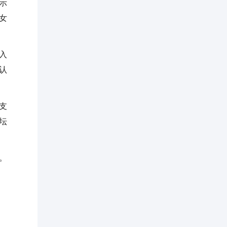
示
女
入
认
支
坛
。