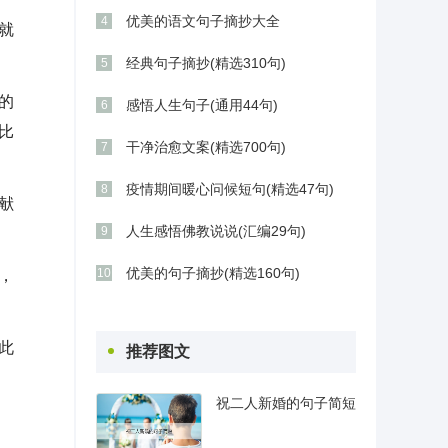
优美的语文句子摘抄大全
4
就
经典句子摘抄(精选310句)
5
的
感悟人生句子(通用44句)
6
比
干净治愈文案(精选700句)
7
疫情期间暖心问候短句(精选47句)
8
献
人生感悟佛教说说(汇编29句)
9
优美的句子摘抄(精选160句)
10
，
此
推荐图文
祝二人新婚的句子简短