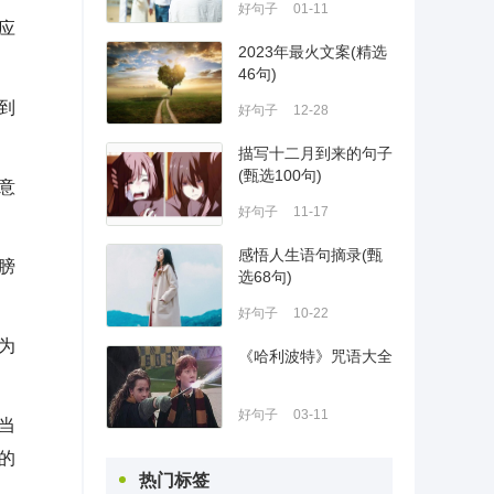
好句子
01-11
应
2023年最火文案(精选
46句)
到
好句子
12-28
描写十二月到来的句子
(甄选100句)
意
好句子
11-17
感悟人生语句摘录(甄
膀
选68句)
好句子
10-22
为
《哈利波特》咒语大全
好句子
03-11
当
的
热门标签