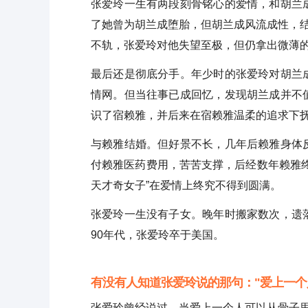
张爱玲一生有两段刻骨铭心的爱情，和胡兰
了她曾为胡兰成堕胎，但胡兰成风流成性，
不轨，张爱玲对他失望至极，但仍拿出微薄
最后还是彻底分手。年少时的张爱玲对胡兰
情网。但当往事已成回忆，发现胡兰成并不
识了宿赖雅，并后来在宿赖雅温柔的追求下
与赖雅结婚。但好景不长，几年后赖雅身体
付赖雅医药费用，苦苦支撑，后经数年赖雅
天才奇女子”在爱情上终究不得到圆满。
张爱玲一生没有子女。晚年时搬家数次，遗
90年代，张爱玲卒于美国。
有没有人知道张爱玲说的那句："爱上一个
张爱玲曾经说过，当爱上一个人可以从骨子