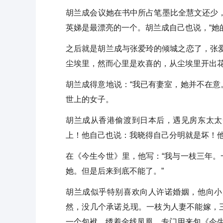
胡兰成会议她在书中所占笔墨比全慧文还少
英娣是最漂亮的一个。胡兰成自己也说，“她
之后就是胡兰成与张爱玲的倾城之恋了，张
尘埃里，然而心里是欢喜的，从尘埃里开出花
胡兰成得意地说：“我已有妻室，她并不在
世上的女子。
胡兰成从香港偷渡到日本后，遇见房东太太
上！他自己也说：我晓得自己分明就是坏！
在《今生今世》里，他写：“我与一枝三年
她。但是后来到底不能了。”
胡兰成似乎特别喜欢向人许诺婚姻，他向小
然，没几个承诺兑现。一枝为人妻不能嫁，
一个包袱，绣着金线凤凰，专门用来包《今