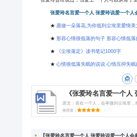
张爱玲名言爱一个人 张爱玲说爱一个人
★
愿做一朵落花,为你低到尘埃里爱情美
★
形容心情很低落的句子 形容心情低落
★
《尘埃落定》读书笔记1000字
★
心情很低落失眠的说说 心情压抑失眠的
原文：喜欢一个人，会卑微到尘埃里，
兰成时说的。“见了他，她变得很低很
推荐度：
开出花来。
【张爱玲名言爱一个人 张爱玲说爱一个人会