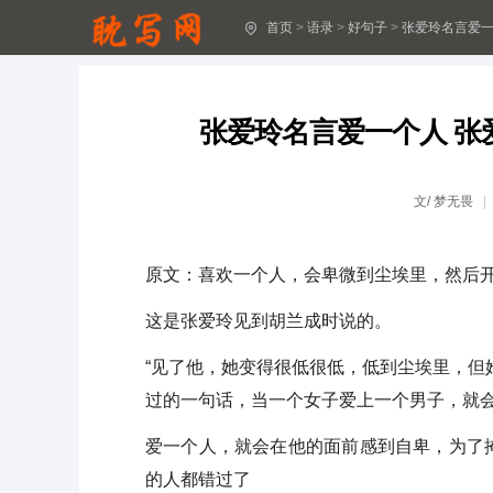
首页
>
语录
>
好句子
>
张爱玲名言爱一
关于抗洪救灾的励志句子
有内涵酒醉伤感的句子分享
张爱玲名言爱一个人 
2024年精选文艺古风句子合集96句
悲伤唯美句子集合36条
文/
梦无畏
精选元旦问候语短信21句
原文：喜欢一个人，会卑微到尘埃里，然后开
助学公益文案
这是张爱玲见到胡兰成时说的。
父亲节文案(实用15篇)
“见了他，她变得很低很低，低到尘埃里，但
[精选]悲伤的句子
过的一句话，当一个女子爱上一个男子，就
月亮诗歌座右铭句子(通用30句)
爱一个人，就会在他的面前感到自卑，为了
的人都错过了
读书座右铭句子30句精选