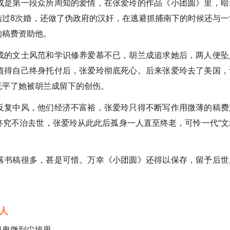
成是第一段众所周知的爱情，在张爱玲的作品《小团圆》里，暗
结过8次婚，还做了伪政府的汉奸，在逃避抓捕南下的时候还与一
的稿费资助他。
成的文士风范和学识修养爱慕不已，胡兰成追求她后，两人便坠
值得自己终身托付后，张爱玲彻底死心。后来张爱玲去了美国，
抚平了她被胡兰成留下的创伤。
反复中风，他们经济不富裕，张爱玲只得不断写作用微薄的稿费
终究不治去世，张爱玲从此此后孤身一人直至终老，可怜一代“文
落书稿很多，甚是可惜。万幸《小团圆》还得以保存，留予后世
人
里卑微到尘埃里。