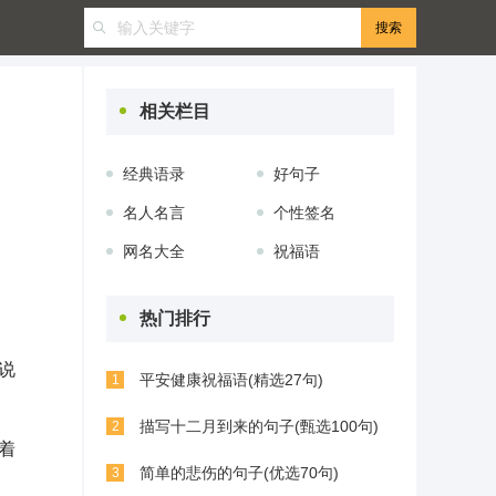
相关栏目
经典语录
好句子
名人名言
个性签名
网名大全
祝福语
热门排行
说
平安健康祝福语(精选27句)
1
描写十二月到来的句子(甄选100句)
2
着
简单的悲伤的句子(优选70句)
3