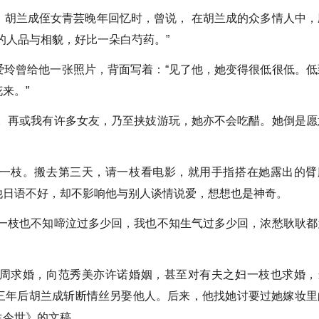
，胡兰成侄女青芸晚年回忆时，曾说， 在胡兰成的众多情人中，
的人品与相貌，好比一朵白芍药。”
爱玲曾给他一张照片，背面写着：“见了他，她变得很低很低。低
来。”
意。再或我有许多女友，乃至挟妓游玩，她亦不会吃醋。她倒是愿
一枝。搬去第三天，请一枝看电影，就用手指搭在她露出的臂
他日语不好，却不影响他与别人谈情说爱，想想也是神奇。
。一枝也不知啼泣过多少回，我也不知生气过多少回，浓愁耿耿都
周求婚，向范秀美亦许诺婚姻，甚至对有夫之妇一枝也求婚，
三年后胡兰成斩断情丝另娶他人。后来，他找她讨要过她嫁妆里
生今世》的文稿。