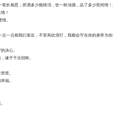
一笔长相思，挥洒多少痴情泪，饮一杯浊酒，品了多少世间情！
长情！
爱情。
一点一点相我们靠近，不管风吹浪打，我都会守在你的身旁为你
守的决心。
口，缘于千次回眸。
生世世。
们幸福。
老。