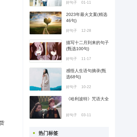
好句子
01-11
2023年最火文案(精选
46句)
好句子
12-28
描写十二月到来的句子
(甄选100句)
好句子
11-17
感悟人生语句摘录(甄
选68句)
好句子
10-22
《哈利波特》咒语大全
好句子
03-11
货
热门标签