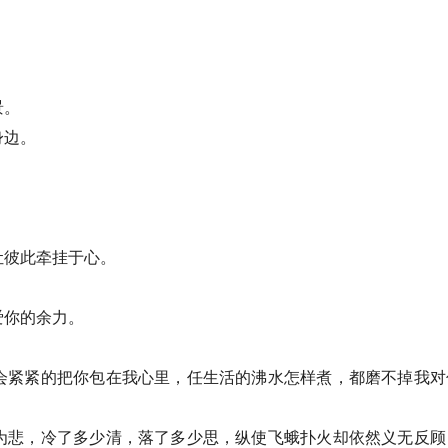
景。
身边。
让彼此牵挂于心。
爱你的余力。
会紧紧的把你包在我心里，任生活的沸水怎样煮，都磨不掉我对
为悲，冷了多少清，落了多少思，纵使飞蛾扑火却依然义无反顾