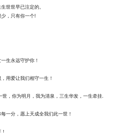
生生世世早已注定的。
少，只有你一个!
！
！
世一生永远守护你！
识，用爱让我们相守一生！
一世，你为明月，我为清泉，三生华发，一生牵挂.
你每一分，愿上天成全我们此一世！
底！