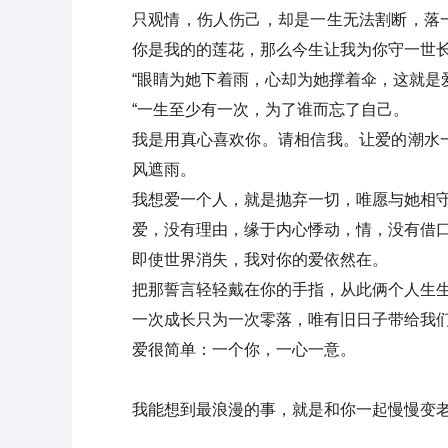
只观情，伤人伤己，却是一生无法割断，落
你是我的的莲花，那么今生让我为你守一世
“眼睛为她下着雨，心却为她撑着伞，这就是
“一生至少有一次，为了谁而忘了自己。
我是用真心喜欢你。请相信我。让爱的潮水
风遮雨。
我想爱一个人，就是抛弃一切，唯愿与她相
爱，没有理由，缘于内心悸动，情，没有借
即使世界消失，我对你的爱依然在。
把那誓言轻轻戴在你的手指，从此俩个人生
一次成长只为一次零落，唯有旧日子带给我
爱很简单：一个你，一心一意。
我能想到最浪漫的事，就是和你一起慢慢变