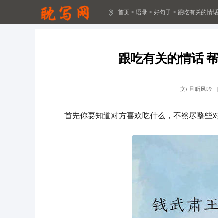
首页
>
语录
>
好句子
>
跟吃有关的情话
关于抗洪救灾的励志句子
有内涵酒醉伤感的句子分享
跟吃有关的情话 
2024年精选文艺古风句子合集96句
悲伤唯美句子集合36条
文/
且听风吟
精选元旦问候语短信21句
首先你要知道对方喜欢吃什么，不然尽整些
助学公益文案
父亲节文案(实用15篇)
[精选]悲伤的句子
月亮诗歌座右铭句子(通用30句)
读书座右铭句子30句精选