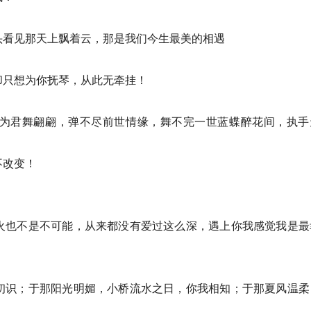
头看见那天上飘着云，那是我们今生最美的相遇
却只想为你抚琴，从此无牵挂！
为君舞翩翩，弹不尽前世情缘，舞不完一世蓝蝶醉花间，执手
不改变！
火也不是不可能，从来都没有爱过这么深，遇上你我感觉我是最
初识；于那阳光明媚，小桥流水之日，你我相知；于那夏风温柔