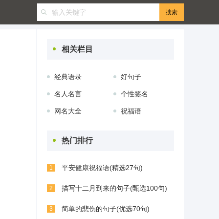
相关栏目
经典语录
好句子
名人名言
个性签名
网名大全
祝福语
热门排行
平安健康祝福语(精选27句)
1
描写十二月到来的句子(甄选100句)
2
简单的悲伤的句子(优选70句)
3