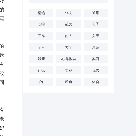
好
的
精选
作文
通用
写
心得
范文
句子
工作
的人
关于
的
个人
大全
总结
床
最新
心得体会
实习
友
什么
文案
优秀
没
同
的
经典
体会
有
老
妈