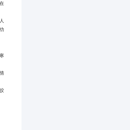
在
人
功
寒
情
皎