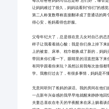
每次给爸爸妈妈写信总是称“您们好”，哪管
让妈妈难过了很久，妈妈说看到“你们”的感
第二人称复数尊称直接翻译成了普通话的两个
得心安，爸妈看得也舒服。
父母年纪大了，总是很在意儿女对自己的态
样子让我看着就心酸：我是你们身上掉下来
上的被套、床单、枕巾都换成了新的，妈妈
带回来你们看一下。眼睛里的泪直想落下来
有同学跟着你来玩？虽然以前我每次放假都
学。我敷衍过去了，有很多事情，妈妈是不
无意间听到了爸妈的谈话。我的房间在他们
一点新年兴奋感的我早早地就醒来静静地回
夫妻总喜欢在冬天的半夜醒来在床上躺着谈