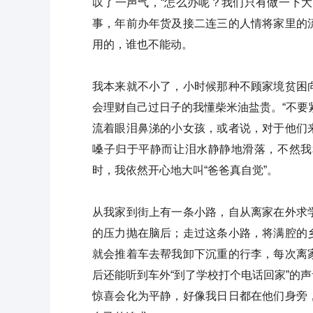
叹了一声气，“怎么办呢？我们只有做一下
事，年前办年货及接二连三的人情将家里的
用的，谁也不能动。
我本来就不小了，小时候那种不顾家境贫困
会理财自己过日子的我懂柴米油盐贵。“不要
流着眼泪鼻涕的小女孩，或者说，对于他们
嗓子归于平静而让泪水静静地滑落，不然我
时，我依然开心地大叫“爸爸真自觉”。
从我家到街上有一条小路，自从离家在外求
的压力抛在脑后；走过这条小路，将满腔的
就会推着车去帮我卸下沉重的行李，每次离
后还能听到车外“到了学校打个电话回家”的
惊喜会化为平静，好像我日日都在他们身旁