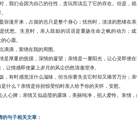
，我们会因为自己的任性，贪玩而淡忘了它的存在。但是，就
要。
弥漫开来，占据的岂只是整个身心；忧伤时，淡淡的愁绪在亲
是忧愁。失意时，亲人鼓励的话语是重扬生命之帆的动力；成
大的心愿。
点滴滴，萦绕在我的周围。
是厚重的抚摸，深情的凝望；亲情是一屡阳光，让心灵即便在
泉，让情感即使蒙上岁月的风尘仍然清澈澄净。
，有时感觉没什么滋味，但当你要失去它时却又痛苦万分；亲
情是什么？亲情是你担惊受怕时亲人给予你的关怀，安慰。
人心脾；亲情又似晶莹的露珠，美丽纯净，招人爱怜。亲情，
情的句子相关文章：