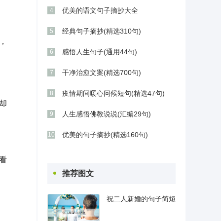
优美的语文句子摘抄大全
4
经典句子摘抄(精选310句)
5
，
感悟人生句子(通用44句)
6
干净治愈文案(精选700句)
7
疫情期间暖心问候短句(精选47句)
8
却
人生感悟佛教说说(汇编29句)
9
优美的句子摘抄(精选160句)
10
看
推荐图文
祝二人新婚的句子简短