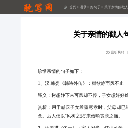
首页
>
语录
>
好句子
>
关于亲情的戳人
关于抗洪救灾的励志句子
有内涵酒醉伤感的句子分享
关于亲情的戳人
2024年精选文艺古风句子合集96句
悲伤唯美句子集合36条
文/
且听风吟
精选元旦问候语短信21句
珍惜亲情的句子如下：
助学公益文案
1、汉 韩婴《韩诗外传》：树欲静而风不止
父亲节文案(实用15篇)
释义：树想静下来可风却不停，子女想好好
[精选]悲伤的句子
赏析：用于感叹子女希望尽孝时，父母却已
月亮诗歌座右铭句子(通用30句)
念。后人便以“风树之悲”来借喻丧亲之痛。
读书座右铭句子30句精选
2、汪曾祺《冬天》：家人闲坐，灯火可亲。