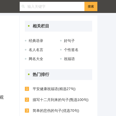
相关栏目
经典语录
好句子
名人名言
个性签名
网名大全
祝福语
热门排行
平安健康祝福语(精选27句)
1
观
描写十二月到来的句子(甄选100句)
2
简单的悲伤的句子(优选70句)
3