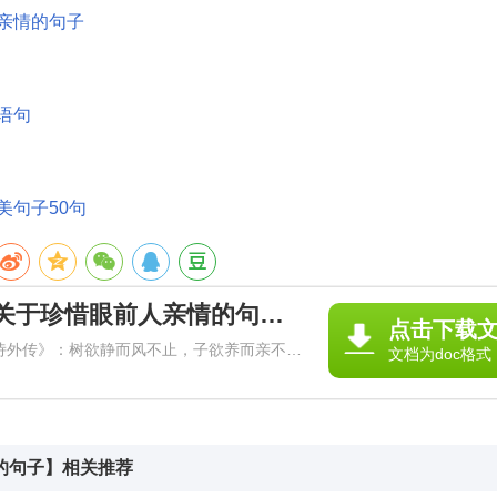
亲情的句子
语句
美句子50句
《关于亲情的戳人句子 关于珍惜眼前人亲情的句子》
点击下载
韩诗外传》：树欲静而风不止，子欲养而亲不待
文档为doc格式
女想好好赡养父母可父母却不在了！赏析：用
的句子】相关推荐