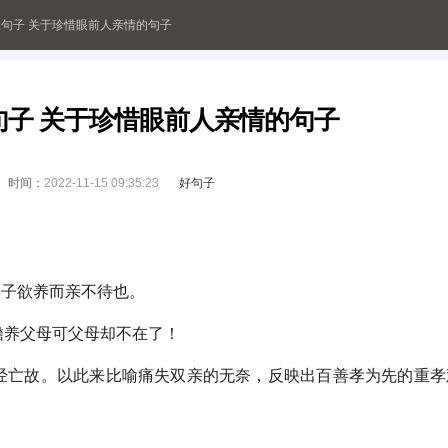
句子 关于珍惜眼前人亲情的句子
句子 关于珍惜眼前人亲情的句子
时间：
2022-11-15 09:35:23
好句子
，子欲养而亲不待也。
赡养父母可父母却不在了！
经亡故。以此来比喻痛失双亲的无奈，反映出百善孝为先的重孝