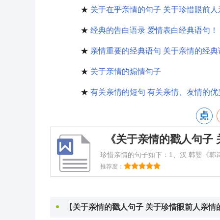
★
关于在乎亲情的句子 关于珍惜眼前人
★
经典的告白语录 爱情表白经典语句！
★
亲情重要的经典语句 关于亲情的经典
★
关于亲情的煽情句子
★
有关亲情的短句 有关亲情、友情的优
珍惜亲情的句子如下：1、汉 韩婴《
也。释义：树想静下来可风却不停，子
推荐度：
于感叹子女希望尽
【关于亲情的戳人句子 关于珍惜眼前人亲情