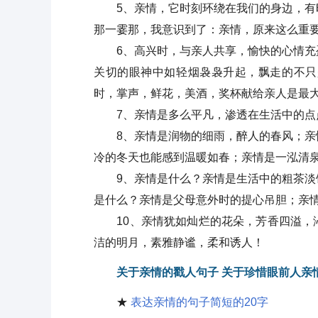
5、亲情，它时刻环绕在我们的身边，有时
那一霎那，我意识到了：亲情，原来这么重
6、高兴时，与亲人共享，愉快的心情充盈
关切的眼神中如轻烟袅袅升起，飘走的不只
时，掌声，鲜花，美酒，奖杯献给亲人是最
7、亲情是多么平凡，渗透在生活中的点
8、亲情是润物的细雨，醉人的春风；亲情
冷的冬天也能感到温暖如春；亲情是一泓清
9、亲情是什么？亲情是生活中的粗茶淡饭
是什么？亲情是父母意外时的提心吊胆；亲
10、亲情犹如灿烂的花朵，芳香四溢，沁
洁的明月，素雅静谧，柔和诱人！
关于亲情的戳人句子 关于珍惜眼前人亲
★
表达亲情的句子简短的20字