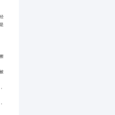
经
是
擦
被
，
，