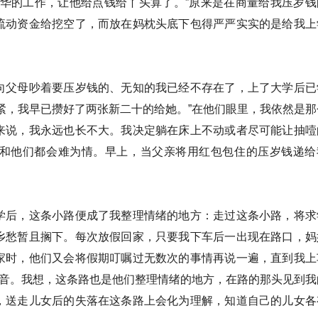
大华的工作，让他给点钱给丫头算了。”原来是在商量给我压岁钱
流动资金给挖空了，而放在妈枕头底下包得严严实实的是给我上
向父母吵着要压岁钱的、无知的我已经不存在了，上了大学后已
紧，我早已攒好了两张新二十的给她。”在他们眼里，我依然是那
来说，我永远也长不大。我决定躺在床上不动或者尽可能让抽噎
和他们都会难为情。早上，当父亲将用红包包住的压岁钱递给
学后，这条小路便成了我整理情绪的地方：走过这条小路，将求
乡愁暂且搁下。每次放假回家，只要我下车后一出现在路口，妈
家时，他们又会将假期叮嘱过无数次的事情再说一遍，直到我上
声音。我想，这条路也是他们整理情绪的地方，在路的那头见到我
，送走儿女后的失落在这条路上会化为理解，知道自己的儿女各