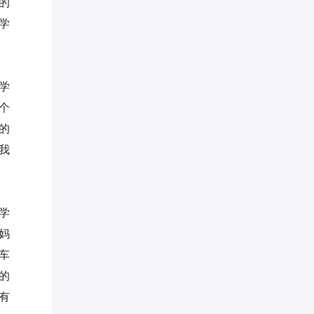
的
学
学
个
的
我
学
妈
车
的
有