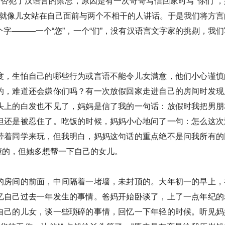
是否犯了汉语言的禁忌，原因是有一次哥哥写信回家时写“你们”，
觉就像儿女站在自己面前与两个不相干的人讲话。于是我们将方言
字———一个“您”，一个“们”，没有汉语言文字家的挑剔，我们
度，生怕自己的哪些行为或言语不能令儿女满意，他们小心谨慎
的，难道还会嫌你们吗？有一次放假回家走进自己的房间时发现
头上的白发也不见了，妈妈是信了我的一句话：放假时我把男朋
但还是被忍住了。吃饭的时候，妈妈小心地问了一句：怎么这次
带着同学来玩，但我明白，妈妈这句话的重点绝不是问我所有的
懂的，但她多想帮一下自己的女儿。
的房间的前面，中间隔着一堵墙，未封顶的。大年初一的早上，
忆自己过去一年发生的事情。爸妈开始卧谈了，上了一点年纪的
自己的儿女，谈一些琐碎的事情，回忆一下年轻的时候。听见妈