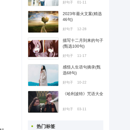
好句子
01-11
2023年最火文案(精选
46句)
好句子
12-28
描写十二月到来的句子
(甄选100句)
好句子
11-17
感悟人生语句摘录(甄
选68句)
好句子
10-22
《哈利波特》咒语大全
好句子
03-11
热门标签