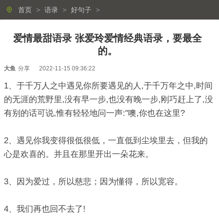
首页
>
语录
>
好句子
>
爱情最甜语录 张爱玲爱情经典语录，要最全
的。
大鱼
分享
2022-11-15 09:36:22
1、于千万人之中遇见你所要遇见的人,于千万年之中,时间
的无涯的荒野里,没有早一步,也没有晚一步,刚巧赶上了,没
有别的话可说,惟有轻轻地问一声:"噢,你也在这里?
2、遇见你我变得很低很低，一直低到尘埃里去，但我的
心是欢喜的。并且在那里开出一朵花来。
3、因为爱过，所以慈悲；因为懂得，所以宽容。
4、我们再也回不去了!