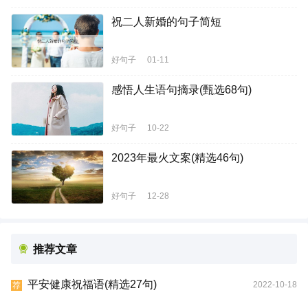
祝二人新婚的句子简短
好句子
01-11
感悟人生语句摘录(甄选68句)
好句子
10-22
2023年最火文案(精选46句)
好句子
12-28
推荐文章
平安健康祝福语(精选27句)
2022-10-18
荐