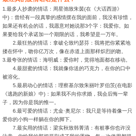
1.最多人抄袭的情话：周星弛致朱茵(在《大话西游》
中)：曾经有一段真挚的感情摆在我的面前，我没有珍惜，
如果还有机会的话，我愿意对她说那3个字：我爱你。如
果要给我个承诺加一个期限的话，我希望是一万年。
2.最狂热的情话：拿破仑致约瑟芬：我将把你紧紧地
搂在怀中，吻你亿万次，像在赤道上面那样炽烈的吻。
3.最夸张的情话：海明威：爱你时，觉得地面都在移动。
4.最甜蜜的情话：我就像你送的巧克力，在你的口中
被溶化。
5.最易动心的情话：理察基尔致朱丽叶罗伯茨(在电影
《逃跑的新娘》中)：如果我不向你求婚，我会后悔一辈
子，因为你是我的惟一。
6.最可爱的情话：尤金·奥尼尔：我只是等待着像一只
爱你的小狗一样躺在你的脚下。
7.最实用的情话：梁实秋致韩菁清：有桩事你也许没