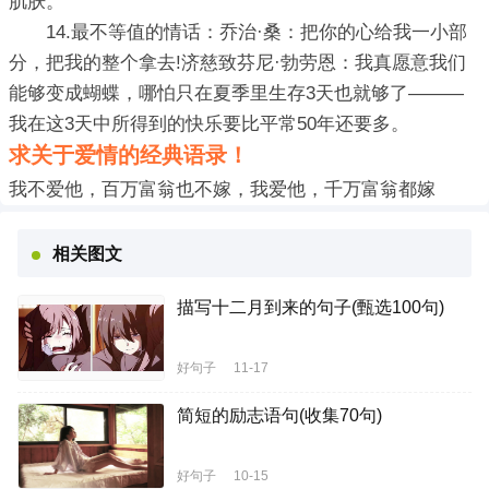
肌肤。
14.最不等值的情话：乔治·桑：把你的心给我一小部
分，把我的整个拿去!济慈致芬尼·勃劳恩：我真愿意我们
能够变成蝴蝶，哪怕只在夏季里生存3天也就够了———
我在这3天中所得到的快乐要比平常50年还要多。
求关于爱情的经典语录！
我不爱他，百万富翁也不嫁，我爱他，千万富翁都嫁
相关图文
描写十二月到来的句子(甄选100句)
好句子
11-17
简短的励志语句(收集70句)
好句子
10-15