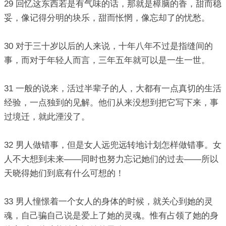
29 回忆这东西若是有气味的话，那就是樟脑的香，甜而稳
妥，像记得分明的块乐，甜而怅惘，像忘却了的忧愁。
30 对于三十岁以后的人来说，十年八年不过是指缝间的
事，而对于年轻人而言，三年五年就可以是一生一世。
31 一般的说来，活过半辈子的人，大都有一点真切的生活
经验，一点独到的见解。他们从来没想到把它写下来，事
过境迁，就此湮没了。
32 男人做错事，但是女人远兜远转地计划怎样做错事。女
人不大想到未来——同时也努力忘记她们的过去——所以
天晓得她们到底有什么可想的！
33 男人憧憬着一个女人的身体的时候，就关心到她的灵
魂，自己骗自己说是爱上了她的灵魂。惟有占领了她的身