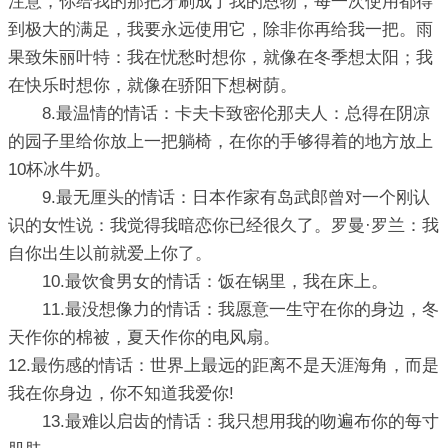
注意，你给我的那把牙刷成了我的恩物，每一次使用都得
到极大的满足，我要永远使用它，除非你再给我一把。雨
果致朱丽叶特：我在忧愁时想你，就像在冬季想太阳；我
在快乐时想你，就像在骄阳下想树荫。
8.最温情的情话：卡夫卡致密伦那夫人：总得在阴凉
的园子里给你放上一把躺椅，在你的手够得着的地方放上
10杯冰牛奶。
9.最无厘头的情话：日本作家有岛武郎曾对一个刚认
识的女性说：我觉得我暗恋你已经很久了。罗曼·罗兰：我
自你出生以前就爱上你了。
10.最饮食男女的情话：饭在锅里，我在床上。
11.最没想像力的情话：我愿意一生守在你的身边，冬
天作你的棉被，夏天作你的电风扇。
12.最伤感的情话：世界上最远的距离不是天涯海角，而是
我在你身边，你不知道我爱你!
13.最难以启齿的情话：我只想用我的吻遍布你的每寸