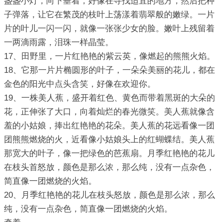
盏盏小灯，向下垂着，好像在寻找适宜的地方，然后把种
子弹落，让它在繁茂的枝叶上荡漾着翡翠般的嫩绿。一片
片的叶儿一闪一闪，就像一张张少女的脸。嫩叶上残留着
一两滴雨露，泪珠一样晶莹。
17、田野里，一片红艳艳的紫云英，像燃起的熊熊火焰。
18、它那一片片椭圆形的叶子，一朵朵美丽的花儿，都在
金色的阳光中点头含笑，好像在欢迎你。
19、一株美人蕉，盛开着红色、黄色而带着黑斑的大朵的
花，正伸张了大口，向着灿烂的春光微笑。美人蕉就像含
羞的小姑娘，捧出红艳艳的花朵。美人蕉的花远看像一团
团熊熊燃烧的火，近看像小姑娘头上的红蝴蝶结。美人蕉
那宽大的叶子，像一把绿色的芭蕉扇。月季红艳艳的花儿
在枝头首怒放，颜色是那么浓，那么纯，没有一点杂色，
简直像一团燃烧的火焰。
20、月季红艳艳的花儿在枝头怒放，颜色是那么浓，那么
纯，没有一点杂色，简直像一团燃烧的火焰。