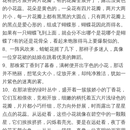
花有的才展开两片花瓣，有的花瓣全展开了，露出淡黄色
的小花蕊。花朵是黄色的，一朵花有四片花瓣，两片大两
片小，每一片花瓣上都有黑黑的大圆点，只有两片花瓣上
的黑点是爱心形的，组成了蝴蝶形，蝴蝶花因此而得名。
如果有一只蝴蝶飞到上面，就会分不出哪个是花哪个是蝴
蝶了!有的还是花骨朵，看起来饱胀得马上要爆裂似的。
8、一阵风吹来，蜻蜓花摇了几下，那样子多迷人，真像
一位穿花裙的姑娘在跳着优美的舞蹈。
9、那株紫丁香到了暮春，满树便开出字色的小花，那话
并不艳丽，想笔尖大小，绽放开来，却纯净雅洁，犹如一
片紫色的迷离的雾。
10、在那浓密的绿叶丛中，盛开着一簇簇娇小的丁香花，
它们互相偎依，竞相开放，细嫩的柄托着五六片浅绿色的
花瓣，片片都小巧纤细，尽力向外舒展，时而露出了星星
点点的花蕊。从远处看，这些小花就像在碧空中的一颗颗
星，它们挨挨挤挤，闪烁着亮光。要是在远处看，夜丁香