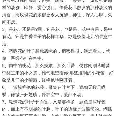
更没有玫瑰的高雅，但是一簇簇，一朵朵，一瓣瓣都是那
样的淡雅，幽静，赏心悦目。蔷薇花儿散发的那种淡淡的
清香，比玫瑰花的浓郁更令人沉醉，神往，深入心脾，久
闻不厌。
3、是花，还是果?嘿，它是花，也是果。花中有果，果中
有花。它是甘香果子的花样年华，亦是娇羞花儿的果意生
活。
4、喇叭花的叶子碧绿碧绿的，稠密得很，远远看去，就
像一匹绿布挂在空中。
5、雨中的桃花，那么娇嫩，那么可爱，仿佛刚刚从睡梦
中醒过来的小女孩，稚气地望着你;那些湿润的小花蕾，好
象婴儿们的小嘴唇，红艳艳地咧开着。
6、一簇簇鲜艳的花朵，聚集在叶片下，犹如无数只蝴
蝶，微微张开翅膀，停在空中，凝然不动。
7、蝴蝶花的叶子长而宽，又是那样多，颜色是深绿色
的，面上有不明显的叶脉，叶子的边缘是波浪形的。蝴蝶