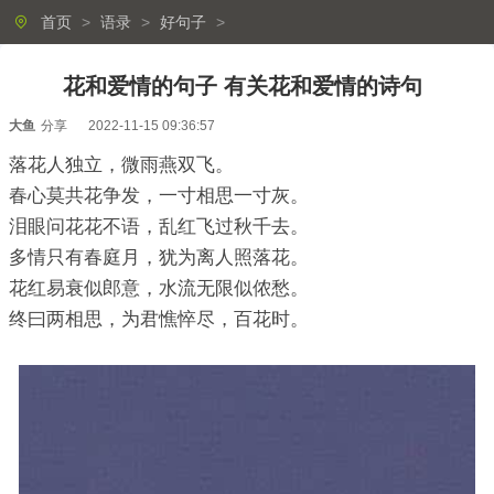
首页
>
语录
>
好句子
>
花和爱情的句子 有关花和爱情的诗句
大鱼
分享
2022-11-15 09:36:57
落花人独立，微雨燕双飞。
春心莫共花争发，一寸相思一寸灰。
泪眼问花花不语，乱红飞过秋千去。
多情只有春庭月，犹为离人照落花。
花红易衰似郎意，水流无限似侬愁。
终曰两相思，为君憔悴尽，百花时。