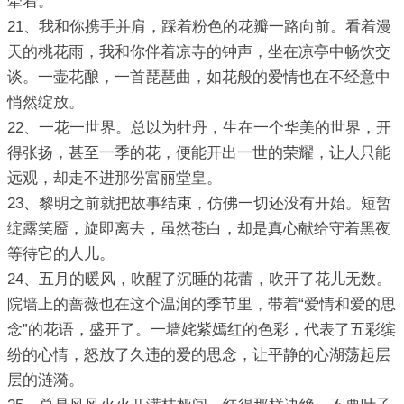
牵着。
21、我和你携手并肩，踩着粉色的花瓣一路向前。看着漫
天的桃花雨，我和你伴着凉寺的钟声，坐在凉亭中畅饮交
谈。一壶花酿，一首琵琶曲，如花般的爱情也在不经意中
悄然绽放。
22、一花一世界。总以为牡丹，生在一个华美的世界，开
得张扬，甚至一季的花，便能开出一世的荣耀，让人只能
远观，却走不进那份富丽堂皇。
23、黎明之前就把故事结束，仿佛一切还没有开始。短暂
绽露笑靥，旋即离去，虽然苍白，却是真心献给守着黑夜
等待它的人儿。
24、五月的暖风，吹醒了沉睡的花蕾，吹开了花儿无数。
院墙上的蔷薇也在这个温润的季节里，带着“爱情和爱的思
念”的花语，盛开了。一墙姹紫嫣红的色彩，代表了五彩缤
纷的心情，怒放了久违的爱的思念，让平静的心湖荡起层
层的涟漪。