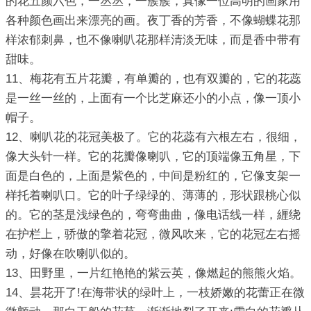
的花五颜六色，一丛丛，一簇簇，真像一位高明的画家用
各种颜色画出来漂亮的画。夜丁香的芳香，不像蝴蝶花那
样浓郁刺鼻，也不像喇叭花那样清淡无味，而是香中带有
甜味。
11、梅花有五片花瓣，有单瓣的，也有双瓣的，它的花蕊
是一丝一丝的，上面有一个比芝麻还小的小点，像一顶小
帽子。
12、喇叭花的花冠美极了。它的花蕊有六根左右，很细，
像大头针一样。它的花瓣像喇叭，它的顶端像五角星，下
面是白色的，上面是紫色的，中间是粉红的，它像支架一
样托着喇叭口。它的叶子绿绿的、薄薄的，形状跟桃心似
的。它的茎是浅绿色的，弯弯曲曲，像电话线一样，緾绕
在护栏上，骄傲的擎着花冠，微风吹来，它的花冠左右摇
动，好像在吹喇叭似的。
13、田野里，一片红艳艳的紫云英，像燃起的熊熊火焰。
14、昙花开了!在海带状的绿叶上，一枝娇嫩的花蕾正在微