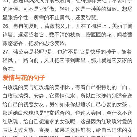
25、总是风风火火开满枝桠间，红得那样决绝，不要叶子
的陪伴。可不是它骄傲、轻狂，这是一种美的极致。想尽
显张扬个性，所需的不止勇气，还要智慧。
26、冉冉初夏时，蔷薇花又开，开在了栅栏上，美丽了篱
笆墙。远远望着它，数不清的枝条，密匝匝的花，闻着蔷
薇悠悠香，把爱的思念变浓。
27、蒲公英是花吗?是。也许不是!它是快乐的种子，随着
轻风，一路向前，风儿把它带到哪里，那儿就是它安家的
所在。
爱情与花的句子
白玫瑰的美与红玫瑰的美相比，有着自己很特别的一面，
白玫瑰清秀、安静，它柔情似水，所以白玫瑰特别适合送
给自己的初恋女友，另外如果你想追求自己心爱的女孩，
那送她白玫瑰也是非常适合的。也许人会问，会什么不送
红玫瑰，给自己想追求的女孩呢，这是因为红玫瑰对爱的
表达太过火热、直接，如果送这种鲜花，给自己追求的女