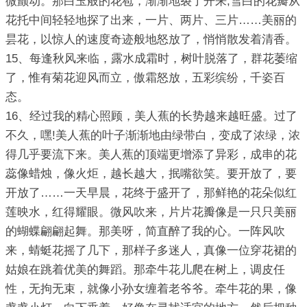
微颤动。那白玉般的花苞，渐渐地裂了开来;雪白的花瓣从
花托中间轻轻地探了出来，一片、两片、三片……美丽的
昙花，以惊人的速度奇迹般地怒放了，悄悄散发着清香。
15、每逢秋风来临，露水成霜时，树叶脱落了，群花萎缩
了，惟有菊花迎风而立，傲霜怒放，五彩缤纷，千姿百
态。
16、经过我的精心照顾，美人蕉的长势越来越旺盛。过了
不久，嘿!美人蕉的叶子渐渐地由绿带白，变成了浓绿，浓
得几乎要流下来。美人蕉的顶端更增添了异彩，成串的花
蕊像蜡烛，像火炬，越长越大，抿嘴欲笑。要开放了，要
开放了……一天早晨，花终于盛开了，那鲜艳的花朵似红
莲映水，红得耀眼。微风吹来，片片花瓣像是一只只美丽
的蝴蝶翩翩起舞。那美呀，简直醉了我的心。一阵风吹
来，蜻蜓花摇了几下，那样子多迷人，真像一位穿花裙的
姑娘在跳着优美的舞蹈。那牵牛花儿爬在树上，调皮任
性，无拘无束，就像小孙女缠着老爷爷。牵牛花的果，像