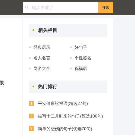
相关栏目
经典语录
好句子
名人名言
个性签名
网名大全
祝福语
恨
热门排行
平安健康祝福语(精选27句)
1
描写十二月到来的句子(甄选100句)
2
简单的悲伤的句子(优选70句)
3