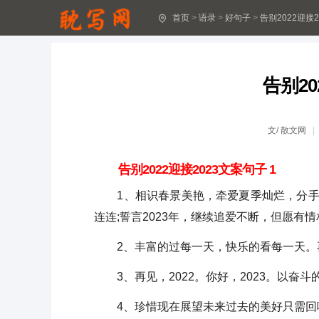
首页
>
语录
>
好句子
>
告别2022迎接
关于抗洪救灾的励志句子
有内涵酒醉伤感的句子分享
告别20
2024年精选文艺古风句子合集96句
悲伤唯美句子集合36条
文/
散文网
精选元旦问候语短信21句
告别2022迎接2023文案句子 1
助学公益文案
1、相识春景美艳，牵爱夏季灿烂，分手秋
连连;誓言2023年，继续追爱不断，但愿有
父亲节文案(实用15篇)
2、丰富的过每一天，快乐的看每一天。再见了
[精选]悲伤的句子
3、再见，2022。你好，2023。以奋斗
月亮诗歌座右铭句子(通用30句)
4、珍惜现在展望未来过去的美好只需回
读书座右铭句子30句精选