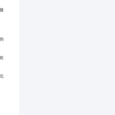
接
的
在
元