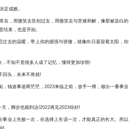
态决定成败。
笑容常在，用微笑去告别过去，用微笑去与苦难和解，像那被染白的
，是结束，也是开始。
过去的温暖，带上你的倔强与骄傲，就像向日葵迎着太阳，你
，不知不觉很多人成了记忆，懂得更加珍惜!
不回头，未来不将就!
匐，钱途事途两茫茫，2023来临之前，放手一搏，做出一番事业
脚步也能到达!2022再见2023你好!
事业上失败一次，在选择上失误一次，才能真正的长大。所以
你好。