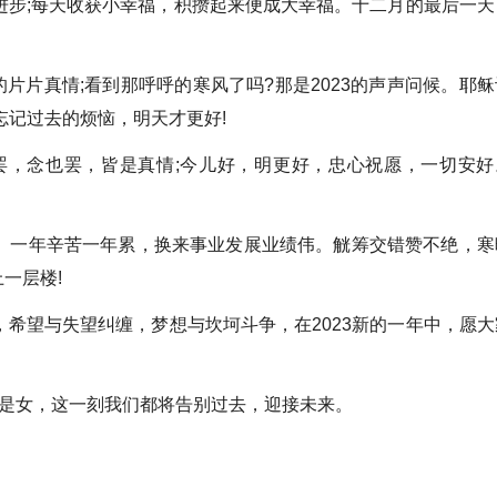
步;每天收获小幸福，积攒起来便成大幸福。十二月的最后一天
片片真情;看到那呼呼的寒风了吗?那是2023的声声问候。耶稣
忘记过去的烦恼，明天才更好!
，念也罢，皆是真情;今儿好，明更好，忠心祝愿，一切安好
一年辛苦一年累，换来事业发展业绩伟。觥筹交错赞不绝，寒
一层楼!
希望与失望纠缠，梦想与坎坷斗争，在2023新的一年中，愿大
是男是女，这一刻我们都将告别过去，迎接未来。