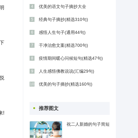
优美的语文句子摘抄大全
4
明
经典句子摘抄(精选310句)
5
感悟人生句子(通用44句)
6
下
干净治愈文案(精选700句)
7
疫情期间暖心问候短句(精选47句)
8
人生感悟佛教说说(汇编29句)
9
悦
优美的句子摘抄(精选160句)
10
推荐图文
!
祝二人新婚的句子简短