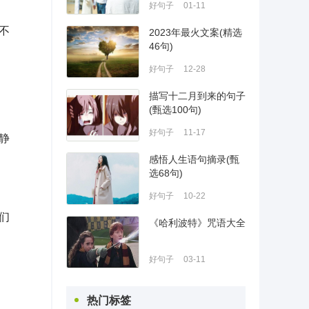
好句子
01-11
不
2023年最火文案(精选
46句)
好句子
12-28
描写十二月到来的句子
(甄选100句)
好句子
11-17
静
感悟人生语句摘录(甄
选68句)
好句子
10-22
们
《哈利波特》咒语大全
好句子
03-11
热门标签