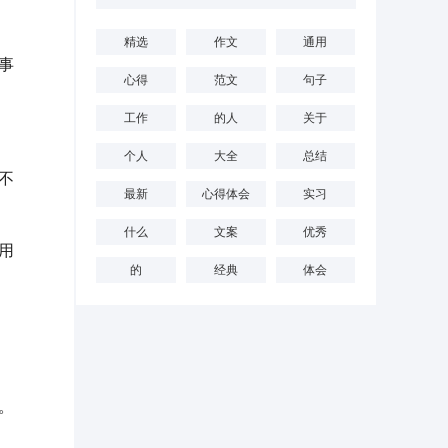
精选
作文
通用
事
心得
范文
句子
工作
的人
关于
个人
大全
总结
不
最新
心得体会
实习
什么
文案
优秀
用
的
经典
体会
。