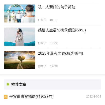
祝二人新婚的句子简短
好句子
01-11
感悟人生语句摘录(甄选68句)
好句子
10-22
2023年最火文案(精选46句)
好句子
12-28
推荐文章
平安健康祝福语(精选27句)
2022-10-18
荐