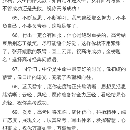
胜利。人生的路无数，如何走才是人生。从容面对考验，
不管成功还是失败。祝你高考成功！
65、不断反思，不断学习。我想曾经那么努力，不辜
负自己，不辜负青春，这就足够了。
66、付出一定会有回报，信心是绝对重要的。高考结
束后别忘了微笑。尽可能睡个好觉，这样你就不用紧张
了。张开鲲鹏的双臂，直上云霄。祝高考成功，金榜题
名！选择高考经典问候语。
67、同学们，中学是生命中最美好的时光，像初绽的
蓓蕾，像日出的曙光，充满了希望和向往。
68、蓝天碧水，愿你态度端正头脑清晰，思想灵活思
绪清晰；云轻，风轻，愿你准备好全力压轻，看轻结果心
态轻。祝你高考成功。
69、炎夏，高考即将来临，满怀信心，抖擞精神，端
正态度，展现文才，认真应考，写出神来，发挥智慧，心
想事成，祝你万事如意，万事如意。