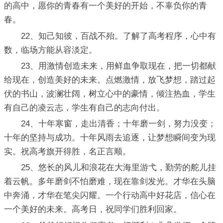
的高中，愿你的青春有一个美好的开始，不辜负你的青
春。
22、知己知彼，百战不殆。了解了高考程序，心中有
数，临场方能从容淡定。
23、用激情创造未来，用鲜血争取现在，把一切都献
给现在，创造美好的未来。点燃激情，放飞梦想，踏过起
伏的书山，波澜壮阔，树立心中的豪情，倾注热血，学生
有自己的凌云志，学生有自己的志向付出。
24、十年寒窗，走出清香；十年磨一剑，努力没变；
十年的坚持与成功。十年风雨去追逐，让梦想瞬间变为现
实。祝高考旗开得胜，名正言顺。
25、悠长的风儿和浪花在大海里游弋，勤劳的舵儿挂
着云帆。多年磨剑不怕磨难，现在靠剑发光。才华在头脑
中奔涌，才华在笔尖闪耀。一个行动高中好花店，信心在
一个美好的未来。高考日，祝同学们胜利回家。