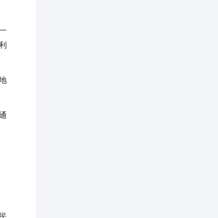
一
利
地
通
民