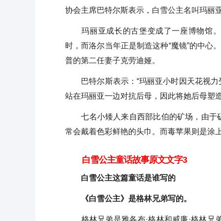
协会主席巴特尔斯表示，白雪公主名叫玛丽亚·
玛丽亚成长的古堡变成了一座博物馆。馆内
时，而洛尔当年正是制造这种“魔镜”的中心
普的第二任妻子克劳迪娅。
巴特尔斯表示：“玛丽亚小时因天花视力受
站在玛丽亚一边对抗后母，因此将她后母塑造
七名小矮人来自西部比伯的矿场，由于矿
常会戴着色彩鲜艳的头巾。而毒苹果则是涂
白雪公主童话故事原文文字3
白雪公主这篇童话是谁写的
《白雪公主》是格林兄弟写的。
格林兄弟是雅各布·格林和威廉·格林兄弟