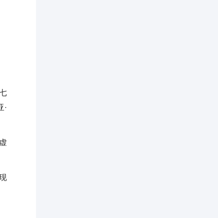
七
·
虚
现