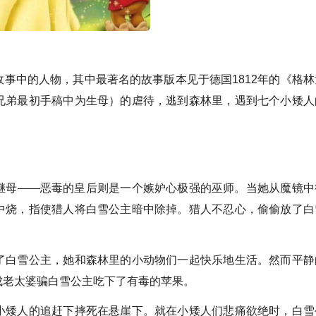
中的人物，其中最著名的故事版本见于德国1812年的《格林
兄弟最初手稿中为生母）的虐待，逃到森林里，遇到七个小矮人
母——恶毒的皇后则是一个嫉妒心极强的巫师。当她从魔镜中
中烧，指使猎人将白雪公主暗中除掉。猎人不忍心，偷偷放了白
白雪公主，她和森林里的小动物们一起快乐地生活。然而平静
成老太婆骗白雪公主吃下了有毒的苹果。
矮人的追赶下摔死在悬崖下。就在小矮人们悲痛欲绝时，白雪