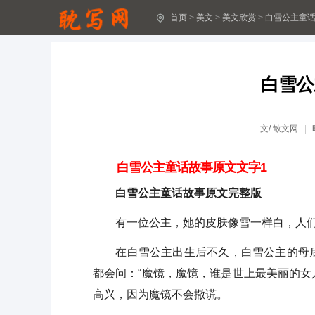
首页
>
美文
>
美文欣赏
>
白雪公主童
爱也需要用心经营
《爱情要用心经营》文章赏析
白雪公
最伤感的短文 伤感的美文欣赏(55篇)
伤感的文章(精选24篇)
文/
散文网
伤感美文欣赏(精选5篇)
白雪公主童话故事原文文字1
伤感美文欣赏(精选10篇)
白雪公主童话故事原文完整版
伤感美文欣赏(精选8篇)
有一位公主，她的皮肤像雪一样白，人们
精彩的文章(精选25篇)
在白雪公主出生后不久，白雪公主的母后
都会问：“魔镜，魔镜，谁是世上最美丽的女
精彩文章(精选5篇)
高兴，因为魔镜不会撒谎。
美文短篇400字(精选44篇)