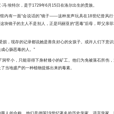
冯·埃特尔，是于1729年6月15日在洛尔出生的贵族。
有一面“会说话的”镜子——这种发声玩具在18世纪曾风行
。这块镜子的主人不是别人，正是玛丽亚的“恶毒”后母，即父亲菲
损，现存的记录都说她是善良好心的女孩子。或许人们下意识
成心肠恶毒的人。”
洞窄小，只能容得下身材矮小的矿工。他们为免被落石所伤，
上了当地盛产的一种植物提炼出来的毒素。
两人的合称，他们是德国19世纪著名的历史学家，语言学家，