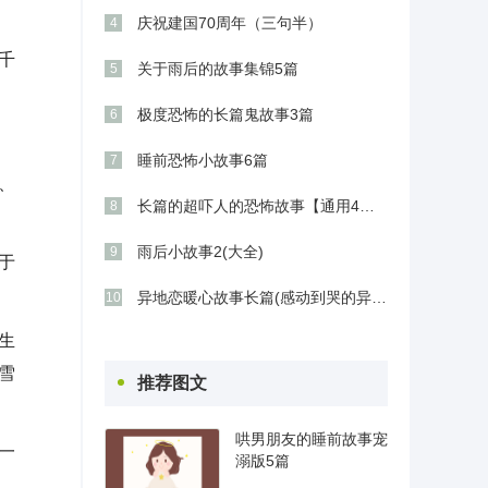
庆祝建国70周年（三句半）
4
千
关于雨后的故事集锦5篇
5
极度恐怖的长篇鬼故事3篇
6
。
睡前恐怖小故事6篇
7
、
长篇的超吓人的恐怖故事【通用4篇】
8
雨后小故事2(大全)
9
于
异地恋暖心故事长篇(感动到哭的异地恋故事)
10
生
雪
推荐图文
哄男朋友的睡前故事宠
一
溺版5篇