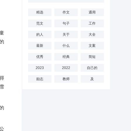
精选
作文
通用
范文
句子
工作
童
的人
关于
大全
的
最新
什么
文案
优秀
经典
简短
2023
2022
自己的
得
励志
教师
及
雪
的
公