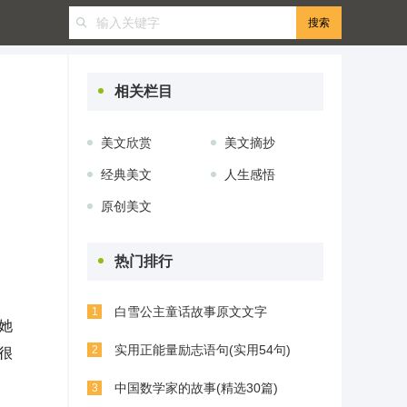
相关栏目
美文欣赏
美文摘抄
经典美文
人生感悟
原创美文
热门排行
白雪公主童话故事原文文字
1
她
实用正能量励志语句(实用54句)
2
很
中国数学家的故事(精选30篇)
3