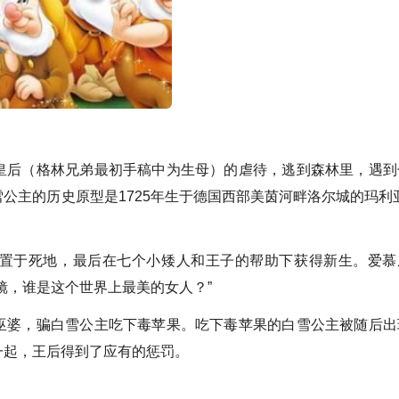
后（格林兄弟最初手稿中为生母）的虐待，逃到森林里，遇到
公主的历史原型是1725年生于德国西部美茵河畔洛尔城的玛利亚
于死地，最后在七个小矮人和王子的帮助下获得新生。爱慕
镜，谁是这个世界上最美的女人？”
婆，骗白雪公主吃下毒苹果。吃下毒苹果的白雪公主被随后出
一起，王后得到了应有的惩罚。