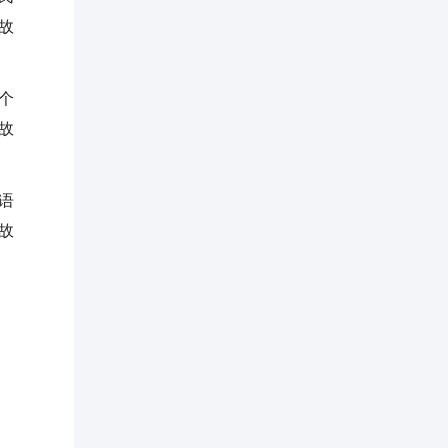
故
个
故
语
故