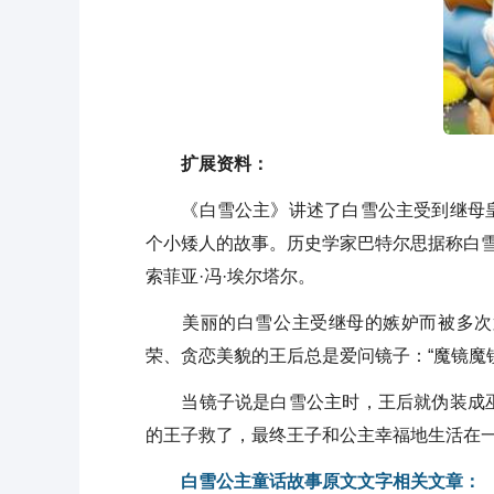
扩展资料：
《白雪公主》讲述了白雪公主受到继母皇
个小矮人的故事。历史学家巴特尔思据称白雪
索菲亚·冯·埃尔塔尔。
美丽的白雪公主受继母的嫉妒而被多次置
荣、贪恋美貌的王后总是爱问镜子：“魔镜魔
当镜子说是白雪公主时，王后就伪装成巫
的王子救了，最终王子和公主幸福地生活在
白雪公主童话故事原文文字相关文章：