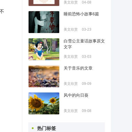
美文欣赏
04-08
不
睡前恐怖小故事6篇
美文欣赏
03-23
白雪公主童话故事原文
文字
美文欣赏
03-03
关于音乐的文章
美文欣赏
09-09
风中的向日葵
美文欣赏
09-08
热门标签