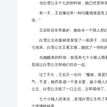
当白雪公主十七岁的时候，她已经变得非
有一天，王后像往常一样问魔镜谁是世上最
倍。”
王后听后非常嫉妒。她命令一个猎人把白
白雪公主在森林里发现了一座房子，但是
七张床。白雪公主又累又饿，她找了一些吃
当她醒来的时候，发现有七个小矮人围着
是就让白雪公主和他们住在一起。
过了不久，王后又一次问：“魔镜，谁是世
气，于是，她乔装成一个老太婆，趁小矮人
公主。白雪公主咬了一口之后，立即晕倒了
七个小矮人回来后，发现白雪公主吃了毒
个玻璃棺材里。