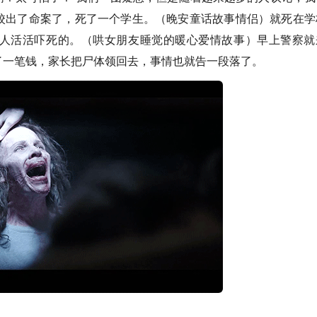
校出了命案了，死了一个学生。（晚安童话故事情侣）就死在学
人活活吓死的。（哄女朋友睡觉的暖心爱情故事）早上警察就
了一笔钱，家长把尸体领回去，事情也就告一段落了。