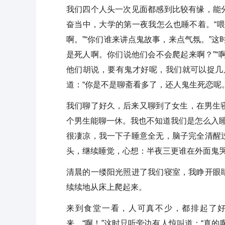
我们四个人头一次见面都感到比较有缘，能
奋当中，大学的第一夜我怎么也睡不着。“喂
啊。”“你们谁来讲点鬼故事，来点气氛。”
是死人啊。你们说他们会不会爬起来啊？”“啊
他们胡说，要有鬼才好呢，我们就可以捉几
道：“你是不是聊斋看多了，还人鬼生死恋呢。
我们聊了好久，后来又聊到了女生，在男生
个男生能聊一休。我也不知道我们是怎么入睡
很凄凉，我一下子睡意全无，脑子完全清醒
头，继续睡觉，心想：半夜三更谁在外面鬼
清晨的一缕阳光照进了我们寝室，我睁开眼
续续地从床上爬起来。
来到食堂一看，人可真不少，都排起了
来。“啊！”这时只听旁边有人惊叫道：“真