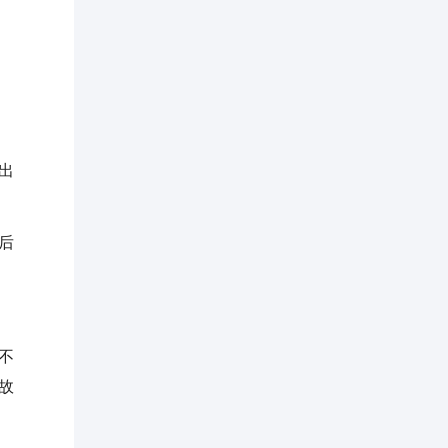
出
后
不
故