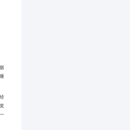
据
睡
经
党
一