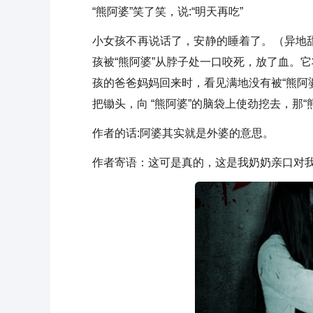
“熊阿婆”笑了笑，说:“明天再吃”
小女孩不再说话了，安静的睡着了。（异地甜
孩被“熊阿婆”从脖子处一口咬死，放了血。
孩的爸爸妈妈回来时，看见满地没有被“熊阿
把锄头，向 “熊阿婆”的脑袋上使劲挖去，那“
作者的话:阿婆其实就是外婆的意思。
作者寄语：这可是真的，这是我奶奶亲口对我