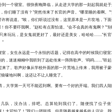
分到一个寝室。很快夜晚降临，从走进大学的那一刻起我就处于
，你们睡了没有？”突然传来了长官的声音。“哪里睡的着啊。”“
这时许将说道。“唉，你们听说过没有，这里原本是一片坟地，下面
！你不要吓我啊。”赵松有点害怕道。“会不会真的有鬼啊？”“别
只来玩玩，是女鬼就更好了，最好还是美女，哈哈哈……”长官
”
寝室，女生永远是一个永恒的话题，记得在高中的时候我们寝室1
的，迷迷糊糊中我听到了远处传来一阵阵歌声。‘呜呜……”听起
过来了。歌声好像从学校外面的那一片荒地上传来，我用被子蒙
哭狼嚎地叫啊，这还让不让人睡觉了。
睛，大学第一天可不能迟到啊。要有一个好的开端。我们四人陆
好几队，没办法，排吧。总算轮到我们了。随便找了位子坐
的啊！太可怕了！”我们一团疑惑，但是随着越来越多的人议论，我