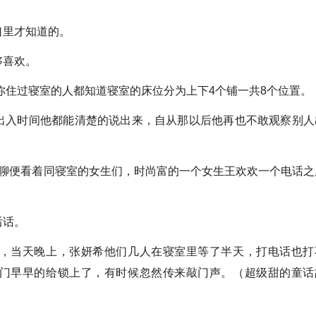
口里才知道的。
够喜欢。
，你住过寝室的人都知道寝室的床位分为上下4个铺一共8个位置。
出入时间他都能清楚的说出来，自从那以后他再也不敢观察别人
无聊便看着同寝室的女生们，时尚富的一个女生王欢欢一个电话之
后话。
，当天晚上，张妍希他们几人在寝室里等了半天，打电话也打
门早早的给锁上了，有时候忽然传来敲门声。（超级甜的童话