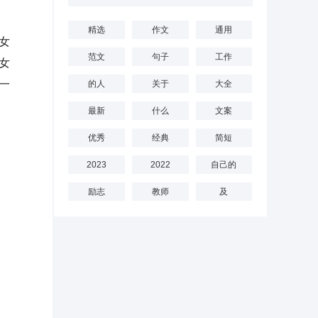
精选
作文
通用
女
范文
句子
工作
女
一
的人
关于
大全
最新
什么
文案
优秀
经典
简短
2023
2022
自己的
励志
教师
及