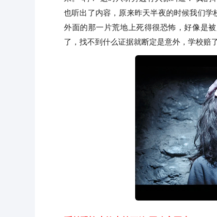
也听出了内容，原来昨天半夜的时候我们学
外面的那一片荒地上死得很恐怖，好像是被
了，找不到什么证据就断定是意外，学校赔