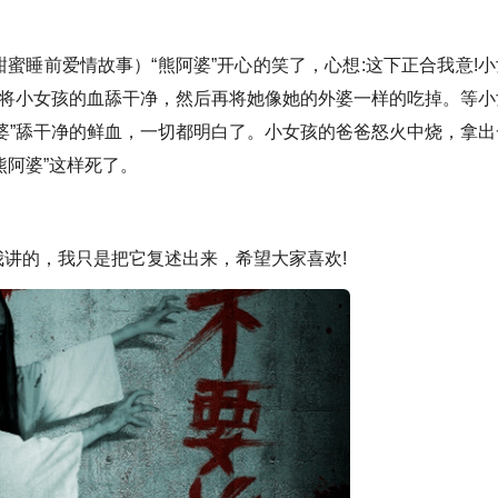
蜜睡前爱情故事）“熊阿婆”开心的笑了，心想:这下正合我意!小
它将小女孩的血舔干净，然后再将她像她的外婆一样的吃掉。等小
婆”舔干净的鲜血，一切都明白了。小女孩的爸爸怒火中烧，拿出
熊阿婆”这样死了。
讲的，我只是把它复述出来，希望大家喜欢!