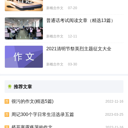
新概念作文
07-20
普通话考试阅读文章（精选13篇）
新概念作文
12-11
2021清明节祭英烈主题征文大全
新概念作文
03-30
推荐文章
很污的作文(精选5篇)
2022-11-16
荐
周记300个字日常生活选录五篇
2023-03-25
荐
挤开塞露疼哭的作文
2022-11-16
荐