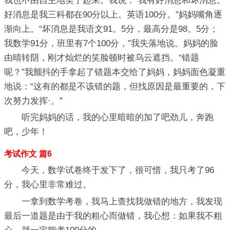
我也不由自主地笑了起来。我说：“我有好消息和坏消息。
好消息是我三科都在90分以上。英语100分。”妈妈嘴角逐
渐向上。“坏消息是我语文91。5分，最高分是98。5分；
我数学91分，班里有7个100分，”我失落地说。妈妈的脸
由晴转阴，刚才灿烂的笑脸顿时被乌云遮挡。“错题
呢？”我颤抖的手拿起了错题本交给了妈妈，妈妈面色凝重
地说：“这有的都是不该错的题，但找原因是最重要的，下
次努力发挥·。”
听完妈妈的话，我的心里暗暗的加了吧劲儿，奔跑
吧，少年！
考试作文 篇6
今天，数学试卷终于发下了，很可惜，我只考了96
分，我心里非常难过。
一拿到数学考卷，我马上查找我做错的地方，我发现
最后一道题是由于我的粗心而做错，我心想：如果我不粗