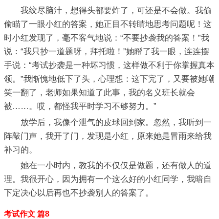
我绞尽脑汁，想得头都要炸了，可还是不会做。我偷
偷瞄了一眼小红的答案，她正目不转睛地思考问题呢！这
时小红发现了，毫不客气地说：“不要抄袭我的答案！”我
说：“我只抄一道题呀，拜托啦！”她瞪了我一眼，连连摆
手说：“考试抄袭是一种坏习惯，这样做不利于你掌握真本
领。”我惭愧地低下了头，心理想：这下完了，又要被她嘲
笑一翻了，老师如果知道了此事，我的名义班长就会
被……。哎，都怪我平时学习不够努力。”
放学后，我像个泄气的皮球回到家。忽然，我听到一
阵敲门声，我开了门，发现是小红，原来她是冒雨来给我
补习的。
她在一小时内，教我的不仅仅是做题，还有做人的道
理。我很开心，因为拥有一个这么好的小红同学，我暗自
下定决心以后再也不抄袭别人的答案了。
考试作文 篇8