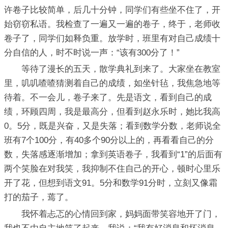
许卷子比较简单，后几十分钟，同学们有些坐不住了，开
始窃窃私语。我检查了一遍又一遍的卷子，终于，老师收
卷子了，同学们如释负重。放学时，班里有对自己成绩十
分自信的人，时不时说一声：“该有300分了！”
等待了漫长的五天，散学典礼到来了。大家坐在教室
里，叽叽喳喳猜测着自己的成绩，如坐针毡，我焦急地等
待着。不一会儿，卷子来了。先是语文，看到自己的成
绩，环顾四周，我是最高分，但看到赵永乐时，她比我高
0。5分，既是兴奋，又是失落；看到数学分数，老师说全
班有7个100分，有40多个90分以上的，再看看自己的分
数，失落感逐渐增加；拿到英语卷子，我看到“1”的后面有
两个笑脸在对我笑，我抑制不住自己的开心，顿时心里乐
开了花，但想到语文91。5分和数学91分时，立刻又像霜
打的茄子，蔫了。
我怀着忐忑的心情回到家，妈妈面带笑容地开了门，