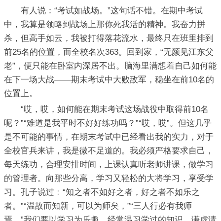
有人说：“考试如战场。”这句话不错。在期中考试
中，我算是领略到战场上那你死我活的精神。我奋力拼
杀，但高手如云，我被打得落花流水，最终只在班里排到
前25名的位置，而全校名次363。回到家，“无颜见江东父
老”，便只能在卧室内深居不出。脑海里满想着自己如何能
在下一场大战——期末考试中大败敌军，稳坐在前10名的
位置上。
“哎，哎，如何能在期末考试这场战役中取得前10名
呢？”“难道是我平时不好好练功吗？”“哎，哎”。但这几乎
是不可能的事情，在期末考试中已经看出我的实力，对于
全校官兵来讲，我是微不足道的。我必须严格要求自己，
每天练功，合理安排时间，上课认真听老师讲课，做学习
的管理者。向那些分高，学习又轻松的大将学习，享受学
习。孔子说过﹕“知之者不如好之者，好之者不如乐之
者。”“温故而知新，可以为师矣，”“三人行必有我师
焉，”我们要以学习为乐趣，经常温习学过的知识，谦虚请