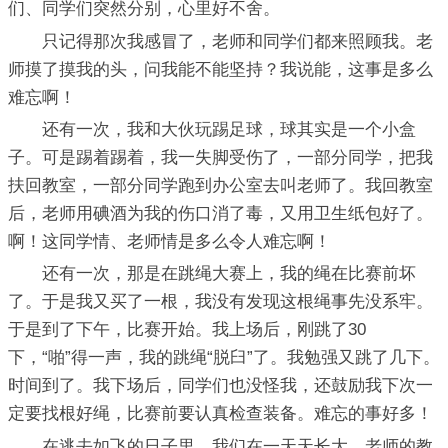
们、同学们突然分别，心里好不舍。
只记得那次我感冒了，老师和同学们都来照顾我。老
师摸了摸我的头，问我能不能坚持？我说能，这事是多么
难忘啊！
还有一次，我和大伙玩踢足球，球其实是一个小盒
子。可是踢着踢着，我一失脚受伤了，一部分同学，把我
扶回教室，一部分同学跑到办公室去叫老师了。我回教室
后，老师用碘酒为我的伤口消了毒，又用卫生纸包好了。
啊！这同学情、老师情是多么令人难忘啊！
还有一次，那是在跳绳大赛上，我的绳在比赛前坏
了。于是我又买了一根，我没有发现这根绳事先没系牢。
于是到了下午，比赛开始。我上场后，刚跳了30
下，“啪”得一声，我的跳绳“脱臼”了。我勉强又跳了几下。
时间到了。我下场后，同学们也没怪我，还鼓励我下次一
定要找根好绳，比赛前要认真检查装备。难忘的事好多！
在逃去如飞的日子里，我们在一天天长大，老师的教