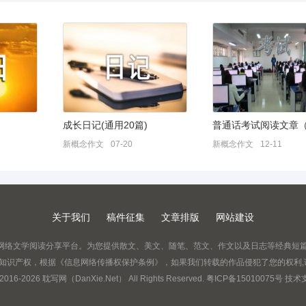
成长日记(通用20篇)
新概念作文
07-20
新概念作文
12-11
关于我们
稿件征集
文章排版
网站建设
原创网络文学阅读分享平台。为您提供散文、美文、随笔、范文、作文以及日志等经典短
护知识产权，根据《信息网络传播权保护条例》，如果我们转载的作品侵犯了您的权利
2016-
2026
耽写网（DanXie.Net） All Rights Reserved.
粤ICP备15010075号
技术