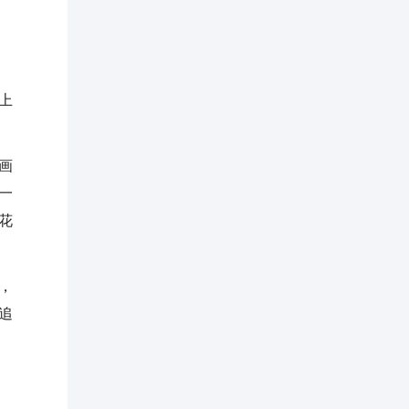
上
画
一
花
，
追