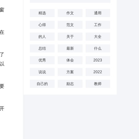
窗
精选
作文
通用
心得
范文
工作
在
的人
关于
大全
总结
最新
什么
了
优秀
体会
2023
以
说说
方案
2022
自己的
励志
教师
要
开