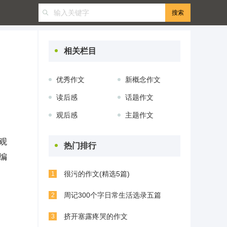
相关栏目
优秀作文
新概念作文
读后感
话题作文
观后感
主题作文
观
热门排行
编
很污的作文(精选5篇)
1
周记300个字日常生活选录五篇
2
挤开塞露疼哭的作文
3