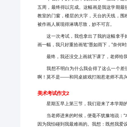
五周，最终得以完成。这幅画是我这学期最
教室的门窗，楼层的大字，天台的天线，围
被作画人展现得淋璃尽致，妙不可言。
这一次考试，我也拿出了我的这幅拿手好
画一幅，我只好重拾画笔“墨如雨下，”奈何
最终，我还没交上画就下课了，老师给我打
我想不明白为什么我会得了这么一个差强
啊！莫不是——和同桌嬉戏打闹惹老师不高
美术考试作文2
星期五早上第三节，我们迎来了本学期的
当老师进来的时候，便毫不犹豫地说：“本
因为我怕碰到我最难画的。我想：既然我爱