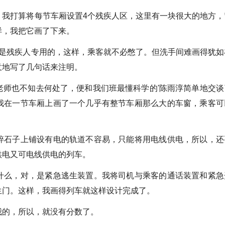
打算将每节车厢设置4个残疾人区，这里有一块很大的地方，
样，我把它画了下来。
残疾人专用的，这样，乘客就不必憋了。但洗手间难画得犹如
意地写了几句话来注明。
也不知去何处了，便和我们班最懂科学的'陈雨淳简单地交谈
我在一节车厢上画了一个几乎有整节车厢那么大的车窗，乘客可
石子上铺设有电的轨道不容易，只能将用电线供电，所以，还
供电又可电线供电的列车。
么，对，是紧急逃生装置。我将司机与乘客的通话装置和紧急
生门。这样，我画得列车就这样设计完成了。
的，所以，就没有分数了。