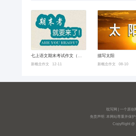
七上语文期末考试作文（通用10篇）
描写太阳
新概念作文
12-11
新概念作文
08-10
耽写网 | 一个
免责声明 :本网站尊重并保
CopyRight @ 