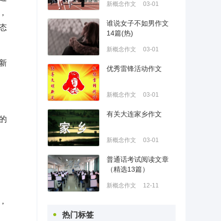
新概念作文
03-01
，
谁说女子不如男作文
态
14篇(热)
新概念作文
03-01
新
优秀雷锋活动作文
新概念作文
03-01
有关大连家乡作文
的
新概念作文
03-01
普通话考试阅读文章
（精选13篇）
新概念作文
12-11
，
热门标签