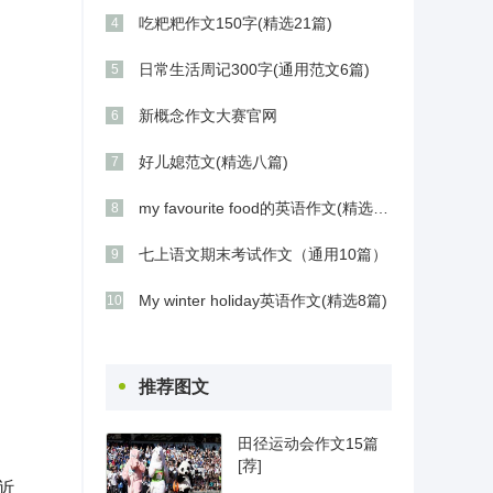
吃粑粑作文150字(精选21篇)
4
日常生活周记300字(通用范文6篇)
5
新概念作文大赛官网
6
好儿媳范文(精选八篇)
7
my favourite food的英语作文(精选21篇)
8
七上语文期末考试作文（通用10篇）
9
My winter holiday英语作文(精选8篇)
10
推荐图文
田径运动会作文15篇
[荐]
近