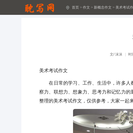
首页
>
作文
>
新概念作文
>
美术考试
激烈的足球赛作文汇总(15篇)
对手作文6篇(热)
假文盲漫画作文15篇(经典)
课堂游戏小学作文
文/
沫沫
时
关于勤奋的的作文
美术考试作文
一起来看“流星雨”
在日常的学习、工作、生活中，许多人都
关于保护环境的作文精品2篇
察力、联想力、想象力、思考力和记忆力的
整理的美术考试作文，仅供参考，大家一起
(精品)珍惜时间作文5篇
学溜冰作文(精品)
田径运动会作文15篇[荐]