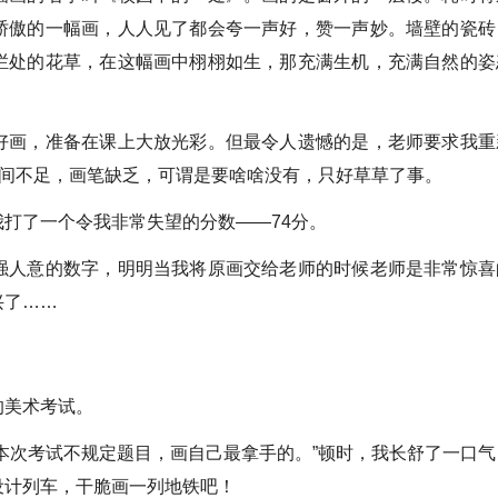
骄傲的一幅画，人人见了都会夸一声好，赞一声妙。墙壁的瓷砖
栏处的花草，在这幅画中栩栩如生，那充满生机，充满自然的姿
画，准备在课上大放光彩。但最令人遗憾的是，老师要求我重
时间不足，画笔缺乏，可谓是要啥啥没有，只好草草了事。
了一个令我非常失望的分数——74分。
人意的数字，明明当我将原画交给老师的时候老师是非常惊喜
兴了……
美术考试。
次考试不规定题目，画自己最拿手的。”顿时，我长舒了一口气
设计列车，干脆画一列地铁吧！