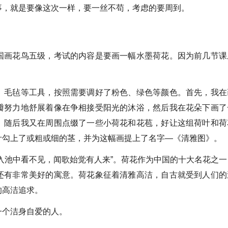
，就是要像这次一样，要一丝不苟，考虑的要周到。
画花鸟五级，考试的内容是要画一幅水墨荷花。因为前几节课
毛毡等工具，按照需要调好了粉色、绿色等颜色。首先，我在
瓣努力地舒展着像在争相接受阳光的沐浴，然后我在花朵下画了
。随后我又在周围点缀了一些小荷花和花苞，好让这组荷叶和荷
叶勾上了或粗或细的茎，并为这幅画提上了名字—《清雅图》。
池中看不见，闻歌始觉有人来”。荷花作为中国的十大名花之一
还有非常美好的寓意。荷花象征着清雅高洁，自古就受到人们的
的高洁追求。
个洁身自爱的人。