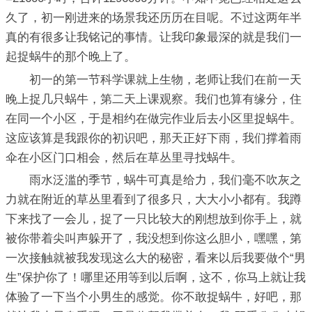
久了，初一刚进来的场景我还历历在目呢。不过这两年半
真的有很多让我铭记的事情。让我印象最深的就是我们一
起捉蜗牛的那个晚上了。
初一的第一节科学课就上生物，老师让我们在前一天
晚上捉几只蜗牛，第二天上课观察。我们也算有缘分，住
在同一个小区，于是相约在做完作业后去小区里捉蜗牛。
这应该算是我跟你的初识吧，那天正好下雨，我们撑着雨
伞在小区门口相会，然后在草丛里寻找蜗牛。
雨水泛滥的季节，蜗牛可真是给力，我们毫不吹灰之
力就在附近的草丛里看到了很多只，大大小小都有。我蹲
下来找了一会儿，捉了一只比较大的刚想放到你手上，就
被你带着尖叫声躲开了，我没想到你这么胆小，嘿嘿，第
一次接触就被我发现这么大的秘密，看来以后我要做个“男
生”保护你了！哪里还用等到以后啊，这不，你马上就让我
体验了一下当个小男生的感觉。你不敢捉蜗牛，好吧，那