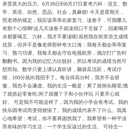
承受莫大的压力。6月26日到6月27日要考六科：语文、数
学、英语、自然、思品、社会，真麻烦! 今天是星期天，
照老师的规定，我应该乖乖在家复习、读卷子，可我哪儿
有那个心情啊!这几天读卷子就读得口干舌燥了，回家喝开
水都要喝五、六杯，我才不要读呢!虽然我在班里语文成绩
优异，但并不是像老师那样夸大口海：我每天都会乖乖复
习、预习功课。我每天都会守在电视机旁，偶尔打广告时
翻翻书。因为我的记忆力比较好，所以考试的成绩当然可
想而知。数学只要上课认真听讲，脑袋瓜活跃，考试仔
细，100分就向我招手了。每当得高分时，我并不会骄
傲，我也不会谦虚。我的生活一般是：累了就倒头睡觉;饿
了就抓起零食吃;闲了就撒丫子和小伙伴玩 只要开心就
好。 可是我不可能这样了，因为我的小学会有考试。我的
快乐因考试而变得烦恼了。我的成绩代表不了什么。我真
心地希望：考试，你不要再困扰我了。我希望有一种平淡
而有味的学习生活：一个学生应该过的生活。 可转念一