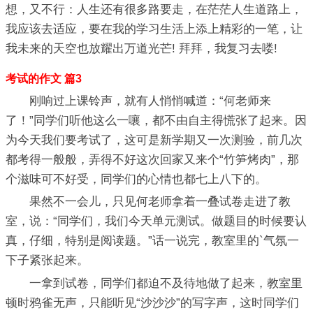
想，又不行：人生还有很多路要走，在茫茫人生道路上，
我应该去适应，要在我的学习生活上添上精彩的一笔，让
我未来的天空也放耀出万道光芒! 拜拜，我复习去喽!
考试的作文 篇3
刚响过上课铃声，就有人悄悄喊道：“何老师来
了！”同学们听他这么一嚷，都不由自主得慌张了起来。因
为今天我们要考试了，这可是新学期又一次测验，前几次
都考得一般般，弄得不好这次回家又来个“竹笋烤肉”，那
个滋味可不好受，同学们的心情也都七上八下的。
果然不一会儿，只见何老师拿着一叠试卷走进了教
室，说：“同学们，我们今天单元测试。做题目的时候要认
真，仔细，特别是阅读题。”话一说完，教室里的`气氛一
下子紧张起来。
一拿到试卷，同学们都迫不及待地做了起来，教室里
顿时鸦雀无声，只能听见“沙沙沙”的写字声，这时同学们