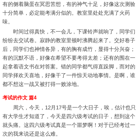
有的侧着脑蛋在冥思苦想，有的神气十足，好像这次测验
十分简单，必定能考满分似的。教室里处处充满了火药
味。
时间过得真快，不一会儿，下课铃声就响了，同学们
纷纷去交试卷。寂静的教室里顿时沸腾起来了。交好卷子
后，同学们也神情各异，有的胸有成竹，显得十分兴奋；
有的沉默不语，好像在希望不要考得太差；还有的围在一
起拿着语文书在对答案。错的同学都气得直跺脚，而对的
同学择欢天喜地，好像干了一件惊天动地事情。是啊，谁
都不想这一战又被打得一败涂地。
考试的作文 篇4
周六，今天，12月17号是一个大日子，唉，估计也只
有大学生才知道了，今天是四六级考试的日子，想到这个
就头痛。这四六级考试真是一个噩梦啊！对于已经考过一
次的我来说还是这么难。