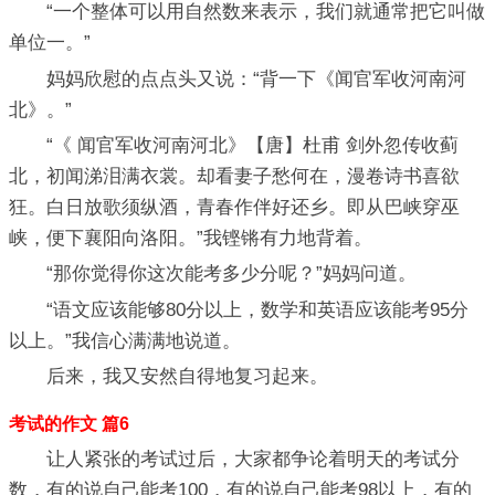
“一个整体可以用自然数来表示，我们就通常把它叫做
单位一。”
妈妈欣慰的点点头又说：“背一下《闻官军收河南河
北》。”
“《 闻官军收河南河北》【唐】杜甫 剑外忽传收蓟
北，初闻涕泪满衣裳。却看妻子愁何在，漫卷诗书喜欲
狂。白日放歌须纵酒，青春作伴好还乡。即从巴峡穿巫
峡，便下襄阳向洛阳。”我铿锵有力地背着。
“那你觉得你这次能考多少分呢？”妈妈问道。
“语文应该能够80分以上，数学和英语应该能考95分
以上。”我信心满满地说道。
后来，我又安然自得地复习起来。
考试的作文 篇6
让人紧张的考试过后，大家都争论着明天的考试分
数，有的说自己能考100，有的说自己能考98以上，有的