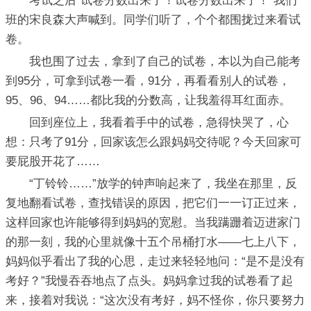
考试之后“试卷分数出来了！试卷分数出来了！”我们
班的宋良森大声喊到。同学们听了，个个都围拢过来看试
卷。
我也围了过去，拿到了自己的试卷，本以为自己能考
到95分，可拿到试卷一看，91分，再看看别人的试卷，
95、96、94……都比我的分数高，让我羞得耳红面赤。
回到座位上，我看着手中的试卷，急得快哭了，心
想：只考了91分，回家该怎么跟妈妈交待呢？今天回家可
要屁股开花了……
“丁铃铃……”放学的钟声响起来了，我坐在那里，反
复地翻看试卷，查找错误的原因，把它们一一订正过来，
这样回家也许能够得到妈妈的宽慰。当我蹒跚着迈进家门
的那一刻，我的心里就像十五个吊桶打水——七上八下，
妈妈似乎看出了我的心思，走过来轻轻地问：“是不是没有
考好？”我慢吞吞地点了点头。妈妈拿过我的试卷看了起
来，接着对我说：“这次没有考好，妈不怪你，你只要努力