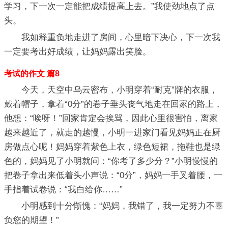
学习，下一次一定能把成绩提高上去。”我使劲地点了点
头。
我如释重负地走进了房间，心里暗下决心，下一次我
一定要考出好成绩，让妈妈露出笑脸。
考试的作文 篇8
今天，天空中乌云密布，小明穿着“耐克”牌的衣服，
戴着帽子，拿着“0分”的卷子垂头丧气地走在回家的路上，
他想：“唉呀！”回家肯定会挨骂，因此心里很害怕，离家
越来越近了，就走的越慢，小明一进家门看见妈妈正在厨
房做点心呢！妈妈穿着紫色上衣，绿色短裙，拖鞋也是绿
色的，妈妈见了小明就问：“你考了多少分？”小明慢慢的
把卷子拿出来低着头小声说：“0分”，妈妈一手叉着腰，一
手指着试卷说：“我白给你……”
小明感到十分惭愧：“妈妈，我错了，我一定努力不辜
负您的期望！”