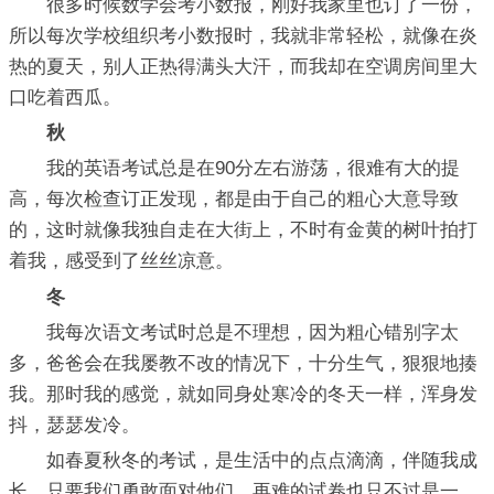
很多时候数学会考小数报，刚好我家里也订了一份，
所以每次学校组织考小数报时，我就非常轻松，就像在炎
热的夏天，别人正热得满头大汗，而我却在空调房间里大
口吃着西瓜。
秋
我的英语考试总是在90分左右游荡，很难有大的提
高，每次检查订正发现，都是由于自己的粗心大意导致
的，这时就像我独自走在大街上，不时有金黄的树叶拍打
着我，感受到了丝丝凉意。
冬
我每次语文考试时总是不理想，因为粗心错别字太
多，爸爸会在我屡教不改的情况下，十分生气，狠狠地揍
我。那时我的感觉，就如同身处寒冷的冬天一样，浑身发
抖，瑟瑟发冷。
如春夏秋冬的考试，是生活中的点点滴滴，伴随我成
长，只要我们勇敢面对他们，再难的试卷也只不过是一