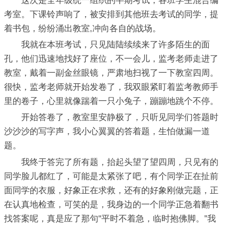
这次是全年级统一组织的半期考试，各班学生混合编
考室。下课铃声响了，被安排到其他班去考试的同学，提
着书包，纷纷涌出教室,冲向各自的战场。
我就在本班考试，只见陆陆续续来了许多陌生的面
孔，他们迅速地找好了座位，不一会儿，监考老师走进了
教室，戴着一副金丝眼镜，严肃地扫视了一下教室四周。
很快，监考老师就开始发卷了，我双眼紧盯着监考教师手
里的卷子，心里就像踹着一只小兔子，蹦蹦地跳个不停。
开始答卷了，教室里安静极了，只听见同学们答题时
沙沙沙的写字声，我小心翼翼的答着题，生怕做漏一道
题。
我终于答完了所有题，抬起头望了望四周，只见有的
同学脸儿都红了，可能是太紧张了吧，有个同学正在扯前
面同学的衣服，好象正在求救，还有的好象刚做完题，正
在认真地检查，可笑的是，我身边的一个同学正急着翻书
找答案呢，真是应了那句"平时不着急，临时抱佛脚。”我