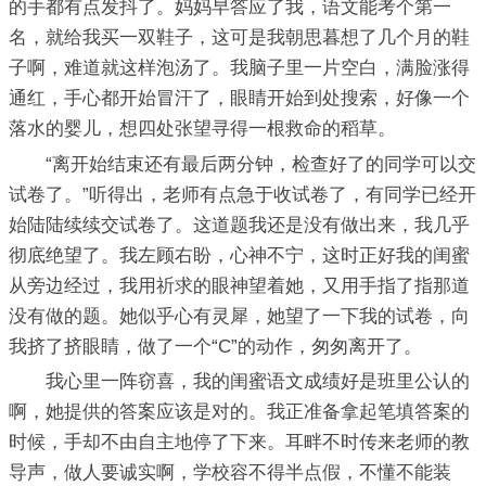
的手都有点发抖了。妈妈早答应了我，语文能考个第一
名，就给我买一双鞋子，这可是我朝思暮想了几个月的鞋
子啊，难道就这样泡汤了。我脑子里一片空白，满脸涨得
通红，手心都开始冒汗了，眼睛开始到处搜索，好像一个
落水的婴儿，想四处张望寻得一根救命的稻草。
“离开始结束还有最后两分钟，检查好了的同学可以交
试卷了。”听得出，老师有点急于收试卷了，有同学已经开
始陆陆续续交试卷了。这道题我还是没有做出来，我几乎
彻底绝望了。我左顾右盼，心神不宁，这时正好我的闺蜜
从旁边经过，我用祈求的眼神望着她，又用手指了指那道
没有做的题。她似乎心有灵犀，她望了一下我的试卷，向
我挤了挤眼睛，做了一个“C”的动作，匆匆离开了。
我心里一阵窃喜，我的闺蜜语文成绩好是班里公认的
啊，她提供的答案应该是对的。我正准备拿起笔填答案的
时候，手却不由自主地停了下来。耳畔不时传来老师的教
导声，做人要诚实啊，学校容不得半点假，不懂不能装