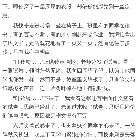
下。即使穿了一层厚厚的衣服，却依然能感觉到一丝凉
意。
我快步走进考场，坐在椅子上。班里有的同学在读
书，有的言语不断，有的才刚刚赶来交作业。我慌忙拿出
了语文书，走马观花地看了一页又一页，然而记住了多
少，只有我心中明白。
“叮铃铃……”上课铃声响起，老师分发了试卷。看了
一眼试卷，顿时茫然无绪。我向四周望了望，以为其他同
学也像我一样，然而不是，教室里安静极了，只有笔尖与
纸摩擦的声音，连一片树叶掉在地上都能听见。
“叮铃铃……”下课了，我看着这张还有半面作文空着
的试卷，思绪已经乱了。老师过来收了试卷，只听见同学
们唉声叹气，原因都是作文没有写完。
老师夹着试卷走了，也夹着56个同学的心走了。一阵
阵秋风拂过，吹走了同学们紧张的心情，而换来则是失落