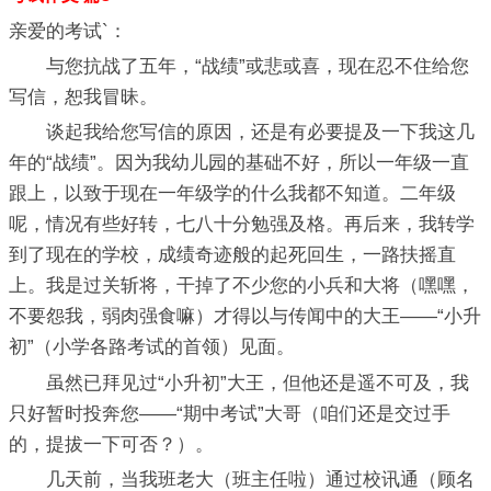
亲爱的考试`：
与您抗战了五年，“战绩”或悲或喜，现在忍不住给您
写信，恕我冒昧。
谈起我给您写信的原因，还是有必要提及一下我这几
年的“战绩”。因为我幼儿园的基础不好，所以一年级一直
跟上，以致于现在一年级学的什么我都不知道。二年级
呢，情况有些好转，七八十分勉强及格。再后来，我转学
到了现在的学校，成绩奇迹般的起死回生，一路扶摇直
上。我是过关斩将，干掉了不少您的小兵和大将（嘿嘿，
不要怨我，弱肉强食嘛）才得以与传闻中的大王——“小升
初”（小学各路考试的首领）见面。
虽然已拜见过“小升初”大王，但他还是遥不可及，我
只好暂时投奔您——“期中考试”大哥（咱们还是交过手
的，提拔一下可否？）。
几天前，当我班老大（班主任啦）通过校讯通（顾名