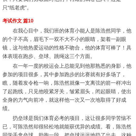
只“纸老虎”。
考试作文 篇10
在我心目中，我们班的体育小能人是陈浩然同学，他
的个子不高，眉毛下一双不大不小的眼睛，架着一副眼
镜，这与他热爱运动的性格不吻合，他的体育可棒了！具
体表现在跑步、垒球、跳绳这三个方面。
在一年一度的校运会上总能见到他那熟悉的身影，他
参加的项目很多，其中参加跑步的比赛就有好多场了，
瞧，随着发令枪一响，陈浩然就像一支离弦的箭一样冲出
了起跑线，只见他咬紧牙关，皱紧眉头，闭起眼睛，使出
全身的力气向前冲，就这样他一次又一次地取得了好成
绩。
扔垒球是我们体育必考的项目，这让很多同学苦恼不
已，可陈浩然却很轻松地就能获优异的成绩。看，陈浩然
同学手拿垒球，助跑一段，把垒球远远地扔了出去，这种