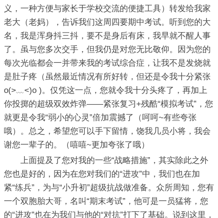
义，一种方便与家长于学校交流的便捷工具）转发给我家
老大（老妈），告诉我们这周四要期中考试。听到您的大
名，我是浑身抖三抖，要不是身后有床，我早就不醒人事
了。虽与您多次交手，但我仍是对您无比敬仰。因为您的
每次光临都会一并带来我的考试综合症，让我不是发烧就
是肚子疼（虽然最近情况有所好转，但还是令我十分紧张
o(>﹏<)o )。仅凭这一点，您就令我十分头疼了，再加上
你投掷的超级双效炸弹——紧张复习+残酷“模拟考试”，您
就更是令我“弱小的心灵”倍加震撼了（呵呵~有些夸张
哦）。总之，希望您可以手下留情，饶我几员小将，我会
谢您一辈子的。（嘻嘻~更加夸张了哦）
上面提及了您对我的一些“战略措施”，其实除此之外
您也是好的，因为在您对我们的“进攻”中，我们也在加
紧“练兵”，为与“小升初”超级抗战做准备。众所周知，您有
一个双胞胎大哥，名叫“期末考试”，他可是一员猛将，您
的“进攻”也在为我们与他的“对抗”打下了基础。说到这里，