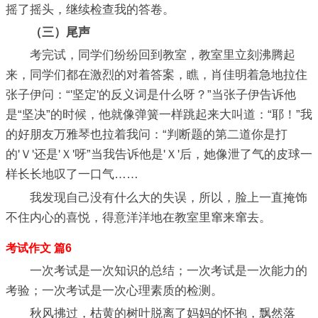
摇了摇头，继续检查我的答卷。
（三）尾声
考完试，同学们纷纷回到教室，教室里立刻沸腾起
来，同学们都在激烈的对着答案，瞧，肖佳明着急地拉住
张子伊问：“'坚定'的反义词是什么呀？”当张子伊告诉他
是“坚决”的时候，他就像弹簧一样跳起来大叫道：“耶！”我
的好朋友万雅琴也拉着我问：“判断题的第二道你是打
的'Ｖ'还是'Ｘ'呀”当我告诉他是'Ｘ'后，她像泄了气的皮球一
样长长地叹了一口气……
我发现自己没有什么大的失误，所以，脸上一直掩饰
不住内心的喜悦，得意洋洋地在教室里窜来窜去。
考试作文 篇6
一次考试是一次知识的总结；一次考试是一次能力的
考验；一次考试是一次心理素质的检测。
秋风拂过，枯黄的树叶脱离了妈妈的怀抱，飘然落