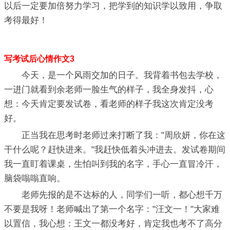
以后一定要加倍努力学习，把学到的知识学以致用，争取
考得最好！
写考试后心情作文3
今天，是一个风雨交加的日子。我背着书包去学校，
一进门就看到余老师一脸生气的样子，我全身发抖，心
想：今天肯定要发试卷，看老师的样子我这次肯定没考
好。
正当我在思考时老师过来打断了我："周欣妍，你在这
干什么呢？赶快进来。"我赶快低着头冲进去。发试卷期间
我一直盯着课桌，生怕叫到我的名字，手心一直冒冷汗，
脑袋嗡嗡直响。
老师先报的是不达标的人，同学们一听，都心想千万
不要是我呀！老师喊出了第一个名字："汪文一！"大家难
以置信，我心想：王文一都没考好，肯定我也考不了高分