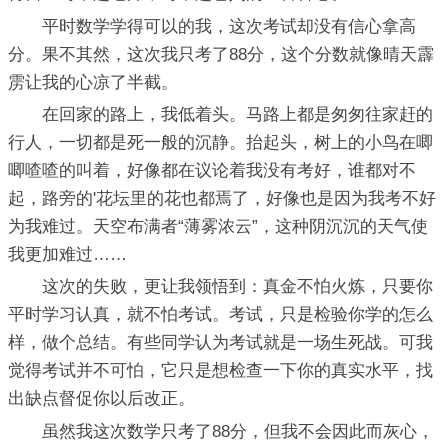
平时数学学得可以的我，这次考试却没有信心拿高
分。果不其然，这次我只考了88分，这个分数就像晴天霹
雳让我的心凉了半截。
在回家的路上，我低着头。马路上都是匆匆往家赶的
行人，一切都是死一般的沉静。抬起头，树上的小鸟在唧
唧喳喳的叫着，好像都在议论着我没有考好，谁都对不
起，路旁的'花坛里的花也都焉了，好像也是因为我考不好
为我难过。天空布满者“薄雾浓云”，这种阴沉沉的天气使
我更加难过……
这次的失败，更让我领悟到：真金不怕火炼，只要你
平时学习认真，就不怕考试。考试，只是检验你学的怎么
样，做个总结。有些同学认为考试就是一场生死战。可我
觉得考试并不可怕，它只是想检查一下你的真实水平，找
出缺点督促你以后改正。
虽然我这次数学只考了88分，但我不会因此而灰心，