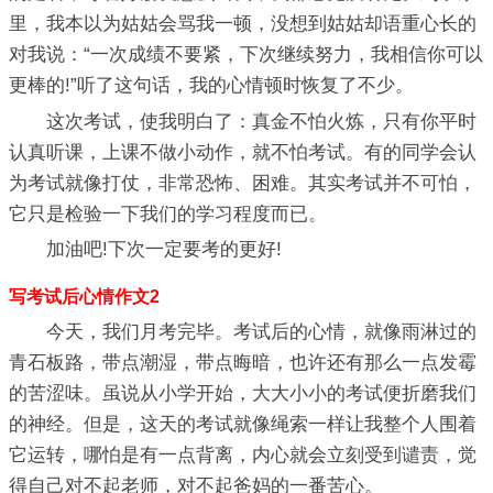
里，我本以为姑姑会骂我一顿，没想到姑姑却语重心长的
对我说：“一次成绩不要紧，下次继续努力，我相信你可以
更棒的!”听了这句话，我的心情顿时恢复了不少。
这次考试，使我明白了：真金不怕火炼，只有你平时
认真听课，上课不做小动作，就不怕考试。有的同学会认
为考试就像打仗，非常恐怖、困难。其实考试并不可怕，
它只是检验一下我们的学习程度而已。
加油吧!下次一定要考的更好!
写考试后心情作文2
今天，我们月考完毕。考试后的心情，就像雨淋过的
青石板路，带点潮湿，带点晦暗，也许还有那么一点发霉
的苦涩味。虽说从小学开始，大大小小的考试便折磨我们
的神经。但是，这天的考试就像绳索一样让我整个人围着
它运转，哪怕是有一点背离，内心就会立刻受到谴责，觉
得自己对不起老师，对不起爸妈的一番苦心。