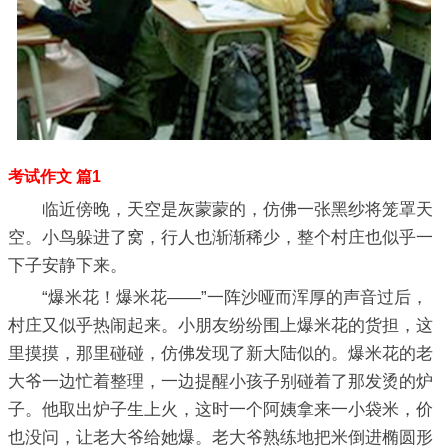
考试作文 篇1
临近傍晚，天空是灰蒙蒙的，仿佛一张黑纱将笼罩天
空。小鸟躲进了窝，行人也渐渐稀少，整个村庄也似乎一
下子安静下来。
“爆米花！爆米花——”一阵沙哑而浑厚的声音过后，
村庄又似乎热闹起来。小朋友纷纷围上爆米花的货担，这
里摸摸，那里碰碰，仿佛发现了新大陆似的。爆米花的老
大爷一边忙着整理，一边提醒小孩子别碰着了那发烫的炉
子。他取出炉子生上火，这时一个阿姨拿来一小袋米，价
也没问，让老大爷给她爆。老大爷熟练地把米倒进椭圆形