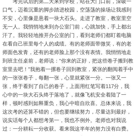
考完试后的第二天来到学校，站在大门口前，深吸一
口气，迈着沉重的脚步踏进校园，空荡荡的操场让我感到
不安，心里像是悬着一块大石头。走进了教室，教室里空
无一人。我悄悄地来到办公室门前，心跳加快，手上都出
汗了。我轻轻地推开办公室的门，看到老师们都盯着电脑
在看自己班里每个人的成绩。有的老师面带微笑，有的老
师面色发青，还有的老师脸上那个没有表情。我悄悄地走
到班主任桌前，老师说：“你来的正好，把这些卷子搬到教
室里去吧！”我抱着一摞卷子回到教室，紧张的翻阅着手中
的一张张卷子，每翻一张，心里就紧张一分。一张又一
张，终于看到了自己的卷子，上面用红笔写着117分，我
心中的一块大石头终于落地了，就像飞机安全着陆了一
样，顿时感到如释重负，我心中暗自欣喜。总体来说，我
这次考的还算不错的，但也要继续努力，尽量达到最好，
说实话每个人都想考第一，我也不例外。老师也对我说
过：一分耕耘一分收获。看来我这半年的努力没有白费。