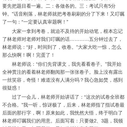
要先把题目看一遍。二：各做各的。三：考试只有5分
钟。”话音刚落，林老师就把考卷刷刷的分了下来！又叮嘱
了一句：“一定要认真审题啊！”
大家一拿到考卷，就迫不及待的开始动笔，根本忘记
了林老师对老师对我们叮嘱的话…………五分钟过去了，
林老师说：“好，时间到了，收卷。”大家大吃一惊，怎么
那么快啊！啊！完蛋了！
林老师说：“你们先背课文，我先看看卷子。”我开始
全神贯注的看着林老师翻阅那一张张卷子。脸上没有露出
一丝笑容，奇怪！难道没有人满分吗？我心急如焚，感到
很疑惑！
过了一会儿，林老师开始讲话了：“这次的试卷全班都
不合格。”我一听，惊讶极了，后来，林老师指了指试卷最
后面的那行字，啊！原来如此，我恍然大悟，终于明白了
林老师叮嘱我们的用意。后面写着：只要做2、3题，我顿