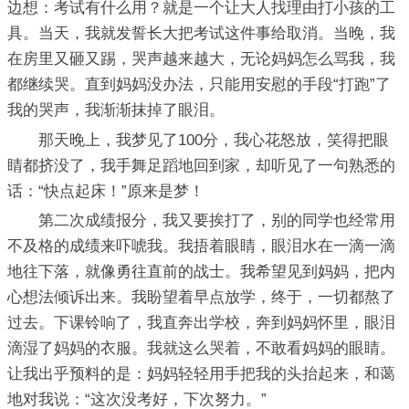
边想：考试有什么用？就是一个让大人找理由打小孩的工
具。当天，我就发誓长大把考试这件事给取消。当晚，我
在房里又砸又踢，哭声越来越大，无论妈妈怎么骂我，我
都继续哭。直到妈妈没办法，只能用安慰的手段“打跑”了
我的哭声，我渐渐抹掉了眼泪。
那天晚上，我梦见了100分，我心花怒放，笑得把眼
睛都挤没了，我手舞足蹈地回到家，却听见了一句熟悉的
话：“快点起床！”原来是梦！
第二次成绩报分，我又要挨打了，别的同学也经常用
不及格的成绩来吓唬我。我捂着眼睛，眼泪水在一滴一滴
地往下落，就像勇往直前的战士。我希望见到妈妈，把内
心想法倾诉出来。我盼望着早点放学，终于，一切都熬了
过去。下课铃响了，我直奔出学校，奔到妈妈怀里，眼泪
滴湿了妈妈的衣服。我就这么哭着，不敢看妈妈的眼睛。
让我出乎预料的是：妈妈轻轻用手把我的头抬起来，和蔼
地对我说：“这次没考好，下次努力。”