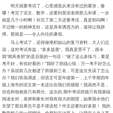
明天就要考试了，心里感觉从来没有过的紧张，惨
哪！考完了语文、数学，还要到英语老师那儿补课，一步
就是几个小时啊！补完了第二天还要考试，真是郁闷啊！
不过唯一的精神支柱，还是具有诱惑力的，值得让我拼
搏。那就是——令人向往的暑假。
马上考试了，还得做堆积如山的复习资料，大人们总
说，这对考试有益，“多多益善”。我真是受不了，跟令
我“闻风丧胆”的是后面的一句话：“做了这么多练习，要是
考不好，有你好看的！”我听了胆战心惊：万一考不好怎么
办？虽说前几次都进了班级前三名，可是这次失误了怎么
办？我们班虽调皮，但语文可是年级第一，上个学期四年
级上海市的语文第一名还出在我们班级呢！我虽然不是，
但也和他相差只有两分。这次的.期中考试班级只有我基础
阅读全对，老师和家长对我有很大的期望，如果我令他们
失望了那后果岂不是不堪设想？作文还要扣好多那！ 我的