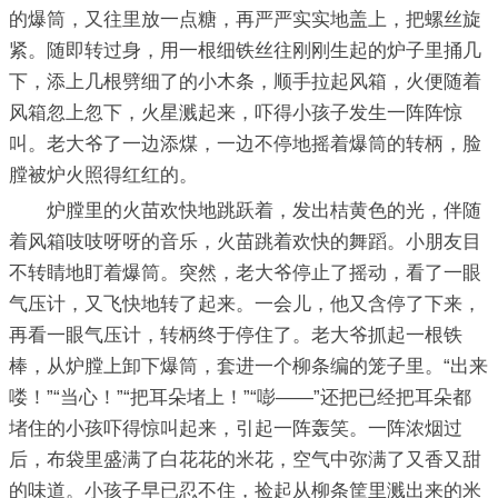
的爆筒，又往里放一点糖，再严严实实地盖上，把螺丝旋
紧。随即转过身，用一根细铁丝往刚刚生起的炉子里捅几
下，添上几根劈细了的小木条，顺手拉起风箱，火便随着
风箱忽上忽下，火星溅起来，吓得小孩子发生一阵阵惊
叫。老大爷了一边添煤，一边不停地摇着爆筒的转柄，脸
膛被炉火照得红红的。
炉膛里的火苗欢快地跳跃着，发出桔黄色的光，伴随
着风箱吱吱呀呀的音乐，火苗跳着欢快的舞蹈。小朋友目
不转睛地盯着爆筒。突然，老大爷停止了摇动，看了一眼
气压计，又飞快地转了起来。一会儿，他又含停了下来，
再看一眼气压计，转柄终于停住了。老大爷抓起一根铁
棒，从炉膛上卸下爆筒，套进一个柳条编的笼子里。“出来
喽！”“当心！”“把耳朵堵上！”“嘭——”还把已经把耳朵都
堵住的小孩吓得惊叫起来，引起一阵轰笑。一阵浓烟过
后，布袋里盛满了白花花的米花，空气中弥满了又香又甜
的味道。小孩子早已忍不住，捡起从柳条筐里溅出来的米