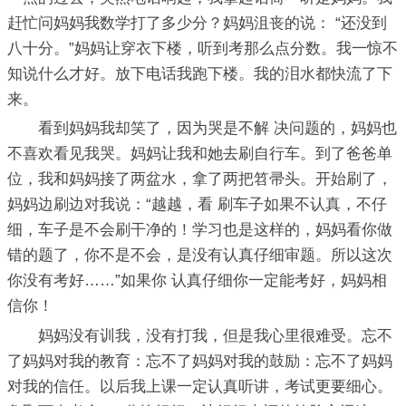
赶忙问妈妈我数学打了多少分？妈妈沮丧的说： “还没到
八十分。”妈妈让穿衣下楼，听到考那么点分数。我一惊不
知说什么才好。放下电话我跑下楼。我的泪水都快流了下
来。
看到妈妈我却笑了，因为哭是不解 决问题的，妈妈也
不喜欢看见我哭。妈妈让我和她去刷自行车。到了爸爸单
位，我和妈妈接了两盆水，拿了两把笤帚头。开始刷了，
妈妈边刷边对我说：“越越，看 刷车子如果不认真，不仔
细，车子是不会刷干净的！学习也是这样的，妈妈看你做
错的题了，你不是不会，是没有认真仔细审题。所以这次
你没有考好……”如果你 认真仔细你一定能考好，妈妈相
信你！
妈妈没有训我，没有打我，但是我心里很难受。忘不
了妈妈对我的教育：忘不了妈妈对我的鼓励：忘不了妈妈
对我的信任。以后我上课一定认真听讲，考试更要细心。