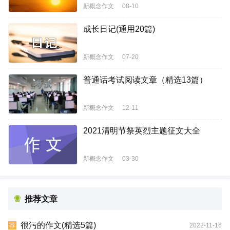
新概念作文
08-10
成长日记(通用20篇)
新概念作文
07-20
普通话考试阅读文章（精选13篇）
新概念作文
12-11
2021清明节祭英烈主题征文大全
新概念作文
03-30
推荐文章
很污的作文(精选5篇)
2022-11-16
荐