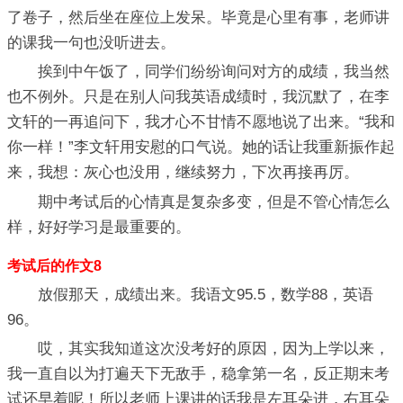
了卷子，然后坐在座位上发呆。毕竟是心里有事，老师讲
的课我一句也没听进去。
挨到中午饭了，同学们纷纷询问对方的成绩，我当然
也不例外。只是在别人问我英语成绩时，我沉默了，在李
文轩的一再追问下，我才心不甘情不愿地说了出来。“我和
你一样！”李文轩用安慰的口气说。她的话让我重新振作起
来，我想：灰心也没用，继续努力，下次再接再厉。
期中考试后的心情真是复杂多变，但是不管心情怎么
样，好好学习是最重要的。
考试后的作文8
放假那天，成绩出来。我语文95.5，数学88，英语
96。
哎，其实我知道这次没考好的原因，因为上学以来，
我一直自以为打遍天下无敌手，稳拿第一名，反正期末考
试还早着呢！所以老师上课讲的话我是左耳朵进，右耳朵