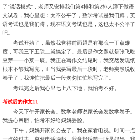
了“说话模式”，老师又安排我们第4排和第2排人蹲下做语
文试卷，我心里想：太不公平了，数学考试是我们蹲，英
语考试也是我们蹲，现在语文考试也是，这也太不公平了
吧。
考试开始了，虽然我觉得前面题是有那么一丁点难
度，可我三下五除二就搞定了。最后是作文题就是张飞吃
豆芽——小菜一碟。我正在写作文结尾时，我突然发现纸
根本不够我写完，正当我要写最后一段时，老师突然说收
卷子了，我连忙把最后一段匆匆忙忙地写完了。
考试完之后我心里七上八下地，就怕考不好。
考试后的作文11
今天下午开家长会。数学老师说家长会发数学卷子。
我提心吊胆，怕考不好给妈妈丢脸。
下午，妈妈开家长会去了。我在家看电视。时间一点
一点的过去，突然电话响起，我拿起话筒一听是妈妈。我