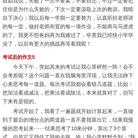
鼓励我说，失败了一次不要紧，不要自悲，不过一定要记
住你是为什么失败的，下次一定要汲取上次的教训。我暗
自下决心：我以后每一学期一定要努力，认真听好老师讲
的每一堂，做好老师布置的每一项作业，不能再马马虎虎
的了。我更不想爸妈再为我难过了，毕竟我已经快小学毕
业了，以后有更大的挑战再等着我呢！
考试后的作文5
今天下午，突如其来的考试让我心里砰然一阵！会不
会考差呢？这个问题一直在我脑海里浮现，让我无法静下
心来思考每一道题。每次考试我都会看错几道题，比如：
把加法看成减法，把乘法看成除法，本来就算对了，但写
下来有是错的。
考试开始了，我看了一遍题就开始计算起来，一直做
到了最后的增分点的两道题一直不要我算出它，结果我慢
慢的思考起来······结果思考了10来分钟，算出了3个算
式，但是它又挡住了我的去路，唉！我心里默默念到：“我