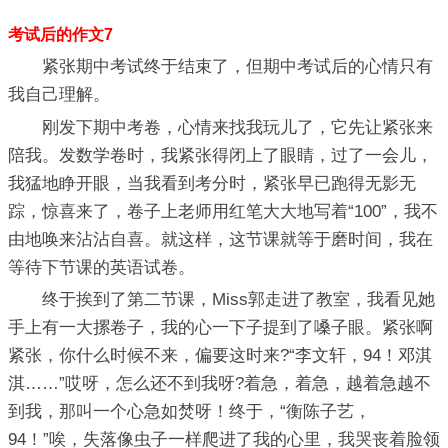
考试后的作文7
紧张期中考试终于结束了，但期中考试后的心情只有
我自己理解。
刚发下期中考卷，心情来找我玩儿了，它先让紧张来
陪我。发数学卷时，我紧张得闭上了眼睛，过了一会儿，
我猛地睁开眼，当我看到考分时，紧张早已跑得无影无
踪，惊喜来了，卷子上老师用红笔大大地写着“100”，我不
由地唤来沾沾自喜。就这样，这节课就等于磨时间，我在
等待下节课的英语试卷。
终于挨到了第二节课，Miss郭走进了教室，我看见她
手上有一大摞卷子，我的心一下子提到了嗓子眼。紧张啊
紧张，你什么时候不来，偏要这时来?“李文轩，94！邓淇
淇……”哎呀，怎么还不到我呀?着急，着急，越着急越不
到我，那叫一个心急如焚呀！终于，“衡陈子艺，
94！”唉，失落像虫子一样爬进了我的心里，我哭丧着脸领