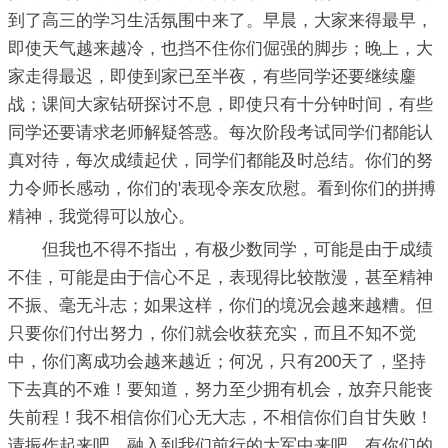
到了高三的学习生活氛围中来了。早晨，大家来得最早，
即使天气越来越冷，也挡不住你们倔强的脚步；晚上，大
家走得最迟，即使到家已至半夜，有些同学还要继续鏖
战；课间大家钻研探讨不息，即使只有十分钟时间，有些
同学还要请求老师解疑答惑。每次阶段考试同学们都能认
真对待，每次成绩起伏，同学们都能及时总结。你们的努
力令师长感动，你们的'表现令亲友欣慰。看到你们的拼搏
精神，我觉得可以放心。
但我也不得不指出，有极少数同学，可能是由于成绩
不佳，可能是由于信心不足，表现得比较散漫，甚至精神
不振、毫无斗志；如果这样，你们的境况会越来越糟。但
只要你们付出努力，你们就会收获充实，而且不知不觉
中，你们离成功会越来越近；何况，只有200天了，坚持
下去真的不难！要知道，努力至少拥有机会，放弃只能丧
失前程！我不相信你们心无大志，不相信你们自甘失败！
请振作起来吧，融入到我们前行的大军中来吧，有你们的