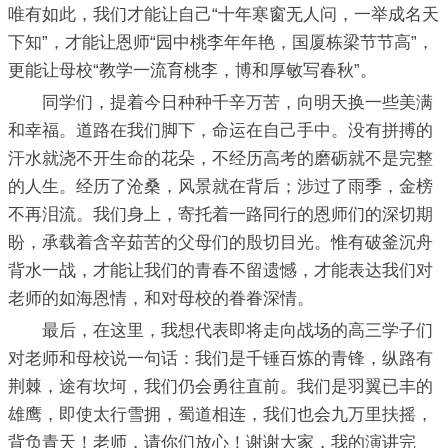
唯有如此，我们才能让自己“十年寒窗无人问，一举成名天
下知”，才能让恩师“园中桃李年年艳，国厦栋梁节节高”，
更能让母校“教学一流育桃李，博和厚敏写春秋”。
同学们，提着今日种种千辛万苦，向明天换一些美满
和幸福。道路在我们脚下，命运在自己手中。没有拼搏的
汗水就浇不开生命的花朵，不经历高考的磨砺就不是完整
的人生。经历了沧桑，风景就在背后；涉过了雨季，金榜
不再泪流。我们身上，寄托着一路同行的恩师们的深切期
盼，承载着含辛茹苦的父母们的殷切目光。惟有破釜沉舟
背水一战，才能让我们的青春不留遗憾，才能表达我们对
老师的如海恩情，和对母校的眷眷深情。
最后，在这里，我想代表即将走向战场的高三学子们
对老师和母校说一句话：我们是千锤百炼的青锋，纵路有
荆棘，途有坎坷，我们仍会勇往直前。我们是羽翼已丰的
雄鹰，即使太行雪拥，蜀道相连，我们也会九万里扶摇，
背负青天！老师，请你们放心！谢谢大家，我的演讲完