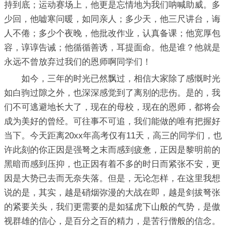
持到底；运动赛场上，他更是忘情地为我们呐喊助威。多
少回，他嘘寒问暖，如同亲人；多少天，他三尺讲台，诲
人不倦；多少个夜晚，他批改作业，认真备课；他宽厚包
容，谆谆告诫；他循循善诱，耳提面命。他是谁？他就是
永远不曾放弃过我们的恩师啊同学们！
如今，三年的时光已然飘过，相信大家除了感慨时光
如白驹过隙之外，也深深感觉到了离别的悲伤。是的，我
们不可逃避地长大了，现在的母校，现在的恩师，都将会
成为美好的曾经。可往事不可追，我们能做的唯有把握好
当下。今天距离20xx年高考仅有11天，高三的同学们，也
许此刻的你正因是强弩之末而感到疲惫，正因是黎明前的
黑暗而感到压抑，也正因有着不多的时日而紧张不安，更
因是大势已去而无奈失落。但是，无论怎样，在这里我想
说的是，其实，越是硝烟弥漫的大战在即，越是剑拔弩张
的紧要关头，我们更需要的是如猛虎下山般的气势，是傲
视群雄的信心，是百分之百的精力，是苦行僧般的信念。