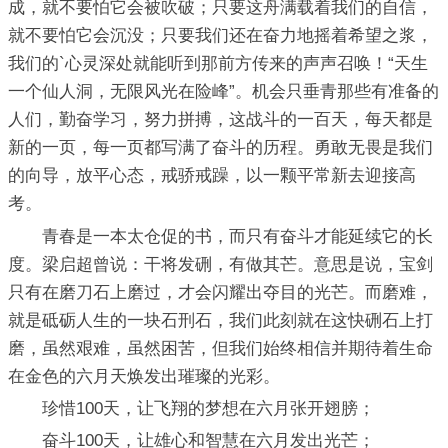
成，就不要怕它会被吹破；只要这舟满载着我们的自信，
就不要怕它会沉没；只要我们还在奋力地摇着希望之浆，
我们的`心灵深处就能听到那前方传来的声声召唤！“天生
一个仙人洞，无限风光在险峰”。机会只垂青那些有准备的
人们，勤奋学习，努力拼搏，这战斗的一百天，每天都是
新的一页，每一页都写满了奋斗的历程。勇敢无畏是我们
的向导，放平心态，戒骄戒躁，以一颗平常新去迎接高
考。
青春是一本太仓促的书，而只有奋斗才能延续它的长
度。梁启超曾说：干将发硎，有做其芒。意思是说，宝剑
只有在磨刀石上磨过，才会闪耀出夺目的光芒。而磨难，
就是砥砺人生的一块石刑石，我们此刻就在这快硎石上打
磨，虽然艰难，虽然困苦，但我们始终相信并期待着生命
在金色的六月天焕发出璀璨的光彩。
珍惜100天，让飞翔的梦想在六月张开翅膀；
奋斗100天，让雄心和智慧在六月发出光芒；