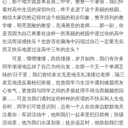
心，那个地方就是单县第二中学。整整一个暑假，我们怀
着对高中生活的深切向往，终于走进了这个美丽的校园。
相信大家仍然记得对这个校园的初步印象，整齐排列的教
学楼，明亮宽敞的教室，充满善意的老师……那一刻，你
是否因为自己将要在这样一所美丽的校园中度过你的高中
生活而深感快乐？也曾否在脑海中闪现过自己一定要充实
而又快乐地度过这高中三年的念头？
可是，懵懵懂懂，跌跌撞撞，岁月如驹，我们有许多
同学渐渐地忘掉了自己为何出发，在那一个又一个单调乏
味的'日子里，我们曾经多次无意地无礼顶撞过老师，隔三
差五地违反着校纪班规，也曾因学习生活中遇到难题而灰
心丧气，更曾因与同学之间的矛盾处理不得当而频频想回
家……可是当我们遇到这些种种的所谓的不快乐和人生低
谷时，同学们可曾意识到，总有一个人在你身边默默地关
注着你：军训活动中，他和我们一起承受烈日烘烤；班级
活动里，他为我们出谋划策；徒步远足时，他鼓励我们坚