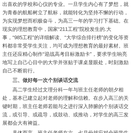
出喜欢的学校和心仪的专业。一旦学生内心有了梦想，就
为青春的航船树立了航标，就能转化为坚持不懈的行动，
为实现梦想而积极奋斗，为高三一年的学习打下基础。在
现实的理想教育中，国家“211工程”院校发生的.大
事，“985工程”的详细解读、“大学综合排行榜”的变化等资
料都非常受学生关注，均可成为理想教育的最好素材。班
主任还应精心制作“迎战高考目标激励卡”，要求学生响亮
地写上自己心目中的大学并张贴于课桌显眼处，时刻激励
自己不断前行。
三、做好每一次个别谈话交流
高二学生经过文理分科一年与班主任老师的朝夕相
处，基本已建立起对老师的理解和信赖。在步入高三的关
键时期，班主任老师若能与之进行深入肺腑的个别谈话交
流，或引导、或疏导，或鼓动、或推动，对学生的高三发
展都会大有裨益。
具体而言，班主任老师在六、七月份就应对全班学生