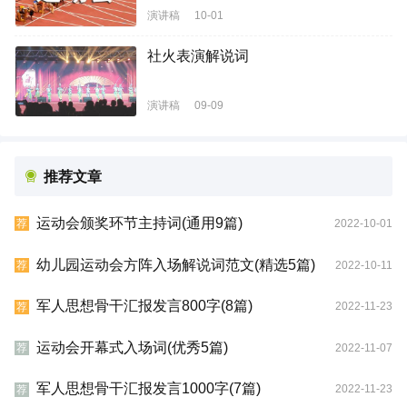
演讲稿
10-01
社火表演解说词
演讲稿
09-09
推荐文章
运动会颁奖环节主持词(通用9篇)
2022-10-01
荐
幼儿园运动会方阵入场解说词范文(精选5篇)
2022-10-11
荐
军人思想骨干汇报发言800字(8篇)
2022-11-23
荐
运动会开幕式入场词(优秀5篇)
2022-11-07
荐
军人思想骨干汇报发言1000字(7篇)
2022-11-23
荐