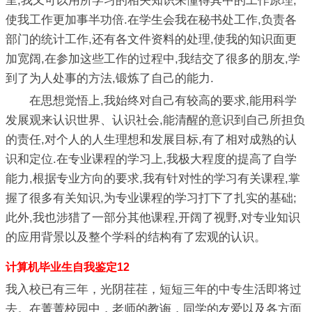
里,我又可以用所学习的相关知识来懂得其中的工作原理,
使我工作更加事半功倍.在学生会我在秘书处工作,负责各
部门的统计工作,还有各文件资料的处理,使我的知识面更
加宽阔,在参加这些工作的过程中,我结交了很多的朋友,学
到了为人处事的方法,锻炼了自己的能力.
在思想觉悟上,我始终对自己有较高的要求,能用科学
发展观来认识世界、认识社会,能清醒的意识到自己所担负
的责任,对个人的人生理想和发展目标,有了相对成熟的认
识和定位.在专业课程的学习上,我极大程度的提高了自学
能力,根据专业方向的要求,我有针对性的学习有关课程,掌
握了很多有关知识,为专业课程的学习打下了扎实的基础;
此外,我也涉猎了一部分其他课程,开阔了视野,对专业知识
的应用背景以及整个学科的结构有了宏观的认识。
计算机毕业生自我鉴定12
我入校已有三年，光阴荏荏，短短三年的中专生活即将过
去。在菁菁校园中，老师的教诲，同学的友爱以及各方面