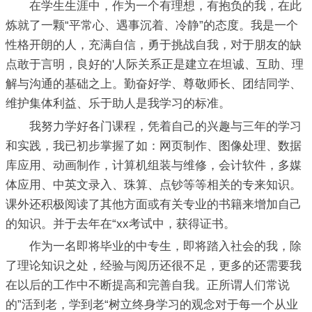
在学生生涯中，作为一个有理想，有抱负的我，在此
炼就了一颗“平常心、遇事沉着、冷静”的态度。我是一个
性格开朗的人，充满自信，勇于挑战自我，对于朋友的缺
点敢于言明，良好的'人际关系正是建立在坦诚、互助、理
解与沟通的基础之上。勤奋好学、尊敬师长、团结同学、
维护集体利益、乐于助人是我学习的标准。
我努力学好各门课程，凭着自己的兴趣与三年的学习
和实践，我已初步掌握了如：网页制作、图像处理、数据
库应用、动画制作，计算机组装与维修，会计软件，多媒
体应用、中英文录入、珠算、点钞等等相关的专来知识。
课外还积极阅读了其他方面或有关专业的书籍来增加自己
的知识。并于去年在“xx考试中，获得证书。
作为一名即将毕业的中专生，即将踏入社会的我，除
了理论知识之处，经验与阅历还很不足，更多的还需要我
在以后的工作中不断提高和完善自我。正所谓人们常说
的”活到老，学到老“树立终身学习的观念对于每一个从业