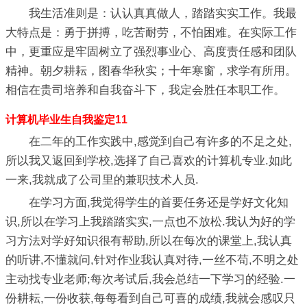
我生活准则是：认认真真做人，踏踏实实工作。我最
大特点是：勇于拼搏，吃苦耐劳，不怕困难。在实际工作
中，更重应是牢固树立了强烈事业心、高度责任感和团队
精神。朝夕耕耘，图春华秋实；十年寒窗，求学有所用。
相信在贵司培养和自我奋斗下，我定会胜任本职工作。
计算机毕业生自我鉴定11
在二年的工作实践中,感觉到自己有许多的不足之处,
所以我又返回到学校,选择了自己喜欢的计算机专业.如此
一来,我就成了公司里的兼职技术人员.
在学习方面,我觉得学生的首要任务还是学好文化知
识,所以在学习上我踏踏实实,一点也不放松.我认为好的学
习方法对学好知识很有帮助,所以在每次的课堂上,我认真
的听讲,不懂就问,针对作业我认真对待,一丝不苟,不明之处
主动找专业老师;每次考试后,我会总结一下学习的经验.一
份耕耘,一份收获,每每看到自己可喜的成绩,我就会感叹只