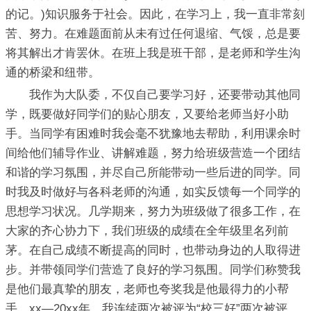
的记。)知识服务于社会。因此，在学习上，我一直非常刻
苦、努力。在难题面前从未有过任何退缩、气馁，总是要
将其解出才肯罢休。在班上我是班干部，是老师和学生沟
通的桥梁和纽带。
我作为大队委，不仅自己要学习好，还要带动其他同
学，既要做好同学们的贴心朋友，又要给老师当好小助
手。当同学有困难时我会毫不犹豫地去帮助，利用课余时
间给他们辅导作业、讲解难题，努力给班级营造一个团结
和谐的学习氛围，并尽自己所能带动一些后进的同学。同
时我及时做好与各科老师的沟通，如实反馈每一个同学的
思想学习状况。几学期来，努力为班级做了很多工作，在
大家的齐心协力下，我们班级的成绩在全年级里名列前
茅。在自己成绩不断提高的同时，也带动身边的人取得进
步。并带领同学们营造了良好的学习氛围。同学们称赞我
是他们最真挚的朋友，老师也夸奖我是他最得力的小帮
手。xx—20xx年，我连续两次被评为“校三好”两次被评