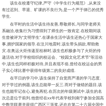
该生在校遵守纪律,严守《中学生行为规范》,从来没
有过迟到、早退、旷课的不良行为,是一个严于律己的优秀
学生.
在平时的生活中该生待友善,尊敬师长,与同学老师关
系融洽,收集行为习惯得到了师生的一致肯定.在校期间该
生曾被评为“文明学生”.在课余生活中该生还热心于国家大
事,拥护国家的领导.在汶川地震时,该生带头捐款,帮助救
灾.在奥运火炬传递至桂林时,该生也积极参与了火炬的传
递活动.对于学校组织的校运会、“校园文化艺术节”等活动
中,该生也同样积极对待,并且表现不俗,曾经在校运会的男
子实心球比赛中获得年级第二的良好成绩.
在平日的学习中,该生保持了自觉而严谨的学习态度.
对于学过的例题,该生总能举一反三.而对于做错的题目,该
生也能牢记在心,避免再犯.在历次的年级测试中,该生的名
次总是位于前列.他曾经在xx年代表学校到南宁参加全国高
中数学联赛并获得广西区三等奖,还在在第二十六届全国中