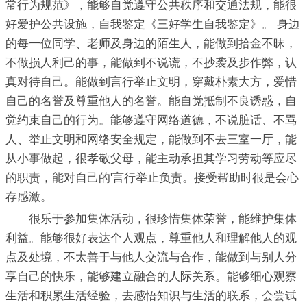
常行为规范》，能够自觉遵守公共秩序和交通法规，能很
好爱护公共设施，自我鉴定《三好学生自我鉴定》。 身边
的每一位同学、老师及身边的陌生人，能做到拾金不昧，
不做损人利己的事，能做到不说谎，不抄袭及步作弊，认
真对待自己。能做到言行举止文明，穿戴朴素大方，爱惜
自己的名誉及尊重他人的名誉。能自觉抵制不良诱惑，自
觉约束自己的行为。能够遵守网络道德，不说脏话、不骂
人、举止文明和网络安全规定，能做到不去三室一厅，能
从小事做起，很孝敬父母，能主动承担其学习劳动等应尽
的职责，能对自己的'言行举止负责。接受帮助时很是会心
存感激。
很乐于参加集体活动，很珍惜集体荣誉，能维护集体
利益。能够很好表达个人观点，尊重他人和理解他人的观
点及处境，不太善于与他人交流与合作，能做到与别人分
享自己的快乐，能够建立融合的人际关系。能够细心观察
生活和积累生活经验，去感悟知识与生活的联系，会尝试