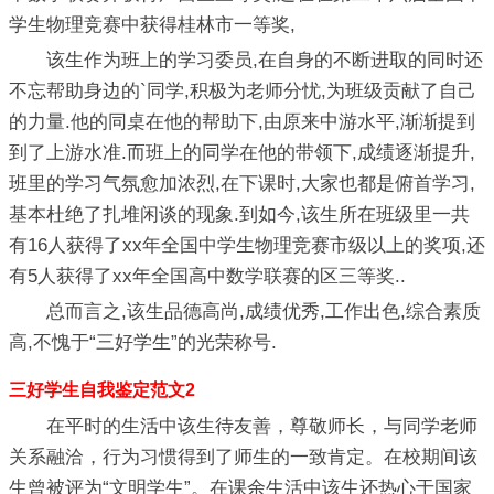
学生物理竞赛中获得桂林市一等奖,
该生作为班上的学习委员,在自身的不断进取的同时还
不忘帮助身边的`同学,积极为老师分忧,为班级贡献了自己
的力量.他的同桌在他的帮助下,由原来中游水平,渐渐提到
到了上游水准.而班上的同学在他的带领下,成绩逐渐提升,
班里的学习气氛愈加浓烈,在下课时,大家也都是俯首学习,
基本杜绝了扎堆闲谈的现象.到如今,该生所在班级里一共
有16人获得了xx年全国中学生物理竞赛市级以上的奖项,还
有5人获得了xx年全国高中数学联赛的区三等奖..
总而言之,该生品德高尚,成绩优秀,工作出色,综合素质
高,不愧于“三好学生”的光荣称号.
三好学生自我鉴定范文2
在平时的生活中该生待友善，尊敬师长，与同学老师
关系融洽，行为习惯得到了师生的一致肯定。在校期间该
生曾被评为“文明学生”。在课余生活中该生还热心于国家