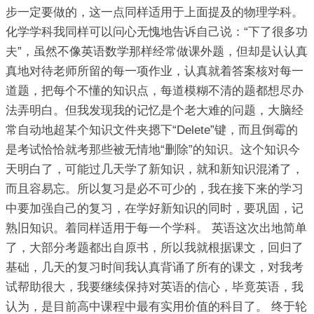
步一定要做的，这一点同样适用于上面提及的物理学科。
化学学科我同样可以问心无愧地告诉自己说：“下了很多功
夫”，虽然不像英语数学那样经常做课外题，但却是认认真
真地对待老师所留的每一项作业，认真就着答案核对每一
道题，把每个不懂的知识点，每道模糊不清的题都想尽办
法弄明白。但我发现我的记忆是个老大难的问题，大脑经
常自动地超某个知识文件夹摁下“Delete”键，而且倒霉的
是考试恰恰就考那些被无情地“删除”的知识。这个知识今
天明白了，可能过几天学了新知识，就和新知识混淆了，
而且容易忘。所以复习是必不可少的，我在接下来的学习
中要加强自己的复习，在学好新知识的同时，要巩固，记
熟旧知识。着同样适用于每一个学科。 英语这次出地简单
了，大部分考题都出自原书，所以我就根据课文，回归了
基础，几天的复习时间我认真背诵了所有的课文，对我考
试帮助很大，我要继续保持对英语的信心，毕竟英语，我
认为，是目前高中课程中最有实用价值的科目了。 终于轮