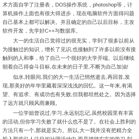
术方面自学了注册表，DOS操作系统，photoshop等，计
算机操作上面也有很大得进步，现在电脑软件方面得问题
自己基本上都可以解决。并且确定的自己以后目标，主攻
软件开发，先学好C++与数据库。
大一的生活自己觉得过的很充实，学到了很多以前从
为接触过的知识，增长了见识,也接触到了许多以前没有接
触到的人和事，给了自己一个很好的大学开端。以后继续
朝着自己得奋斗目标,在未来的日子里,不断为自己加油!
似水,转眼间,我们的大一生活已悄然逝去,再回首,发
现,那美好的年华里藏着深深浅浅的回忆。这一年来,有渴
望、有追求、有成功也有失败,但我都坦然处之。因为选择
了远方就只顾风雨兼顾。
一位学姐曾说过,学习,永远别忘记,虽然校园里有丰富
的活动,但你学习失败了就什么也不是了。在社会上胜利的
方法只有一个,那就是实力。所以,大一我并没有把精力全