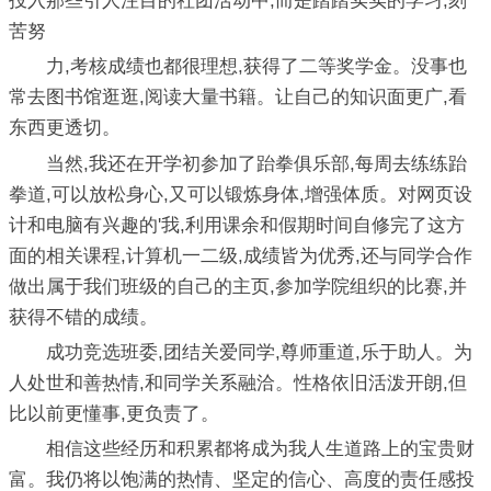
投入那些引人注目的社团活动中,而是踏踏实实的学习,刻
苦努
力,考核成绩也都很理想,获得了二等奖学金。没事也
常去图书馆逛逛,阅读大量书籍。让自己的知识面更广,看
东西更透切。
当然,我还在开学初参加了跆拳俱乐部,每周去练练跆
拳道,可以放松身心,又可以锻炼身体,增强体质。对网页设
计和电脑有兴趣的'我,利用课余和假期时间自修完了这方
面的相关课程,计算机一二级,成绩皆为优秀,还与同学合作
做出属于我们班级的自己的主页,参加学院组织的比赛,并
获得不错的成绩。
成功竞选班委,团结关爱同学,尊师重道,乐于助人。为
人处世和善热情,和同学关系融洽。性格依旧活泼开朗,但
比以前更懂事,更负责了。
相信这些经历和积累都将成为我人生道路上的宝贵财
富。我仍将以饱满的热情、坚定的信心、高度的责任感投