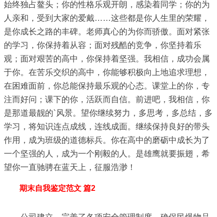
始终独占鳌头；你的性格乐观开朗，感染着同学；你的为
人亲和，受到大家的爱戴……这些都是你人生里的荣耀，
是你成长之路的丰碑。老师真心的为你而骄傲。面对紧张
的学习，你保持着从容；面对残酷的竞争，你坚持着乐
观；面对艰苦的高中，你保持着坚强。我相信，成功会属
于你。在苦乐交织的高中，你能够积极向上地追求理想，
在困难面前，你总能保持最乐观的心态。课堂上的你，专
注而好问；课下的你，活跃而自信。前进吧，我相信，你
是那道最靓的`风景。望你继续努力，多思考，多总结，多
学习，将知识连点成线，连线成面。继续保持良好的带头
作用，成为班级的道德标兵。你在高中的磨砺中成长为了
一个坚强的人，成为一个刚毅的人。是雄鹰就要振翅，希
望你一直驰骋在蓝天上，征服浩渺！
期末自我鉴定范文 篇2