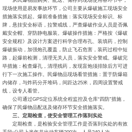
从民爆物品购买、配送、储存到现场使用各环节中，
现场使用是易发事故环节，公司主要从爆破施工现场安全
措施落实抓起。爆前准备措施：落实现场安全标识、标
牌，悬挂安全标语，拉警戒线，严查爆破作业人员是否佩
戴安全帽、穿防静电服装。爆破操作措施：严格按《爆破
安全规程》及设计方案进行科学合理布孔、装填药，控制
爆破振动，加强炮孔覆盖，防止飞石危害，装药过程中短
路，起爆前检测，清理无关人员，落实安全警戒。爆破完
毕措施：检查爆孔，清理残药，发现盲炮须排除后方可进
行下一次施工操作。民爆物品现场看管措施：置于防爆箱
内储存，与炸药分开堆码，间距达25米，四周设置警戒
线，设专人看管。
公司通过GPS定位系统全程监控及仓库“四防”措施，
确保了民爆物品配送及储存环节安全措施落实。
三、定期检查，使安全管理工作落到实处
定期检查，是检验安全管理工作是否落到实处的有效