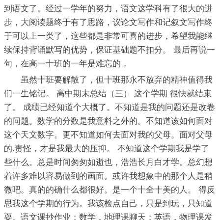
到语文了。经过一学年的努力，语文这学科有了很大的进
步，大阅读题终于有了思路，议论文写作和记叙文写作终
于可以上一类了，这些都是非常可喜的进步，希望我能继
续保持背诵默写的优势，保证基础题不扣分。 最后再说一
句，在高一十班的一年是难忘的，
虽然十班要解散了，但十班那永不放弃的精神值得我
们一生铭记。 高中期末总结（三） 这个学期 很快就结束
了。 成绩已经知道个大概了。不知道是我的问题还是改卷
的问题。数学的分数是我意料之外的。不知道该如何面对
这个天文数字。更不知道如何去面对我的父母。面对父母
的.责怪，才是我最大的压抑。 不知道这个学期我是学了
些什么。总是时间匆匆如逝也，浩浩长月白才学。总幻想
着许多难以容易做到的画面。或许我想象中的那个人是稍
微吧。真的的确什么都很好。是一个十全十美的人。 得反
思我这个学期的行为。我该检点自己，只是到玩，只知道
耍。语文课抄作业；数学，地理课聊天；英语，物理课发