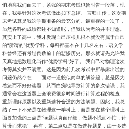
悄地离我们而去了，紧张的期末考试也暂时告一段落，现
在，我要针对这次考试做出如下总结。 言归正传，这次期
末考试算是我这学期准备的最充分的、最重视的一次了，
虽然各科的成绩都还不知道呢，但我认为考的并不理想。
其实上了高中，我才发现自己压根儿根本就没有属于自己
的“所谓的”优势学科，每科都基本在十几名左右，语文学
科曾经还有考过倒数前十的悲惨历史。那么就请先允许我
天真地把数理化当作“优势学科”好了。 我自己对物理这次
考得其实并不满意。这是因为前几次考试中所暴露出啦的
问题仍然存在——面对一道貌似简单的解答题，总是因为
着急而不好好读题，从而白痴地导致计算的多次错误，我
通常会在这道题上会浪费很多时间进行计算过程的检查、
重新理解原题以及重新选择合适的方法解题。因此，我总
结了一下不光是在物理这一学科上，而是要在整个理科上
面要加强的三点是“读题认真而仔细，做题不慌而不忙，计
算慢而求稳”。再有，第二点就是在做选择题是，由于多选