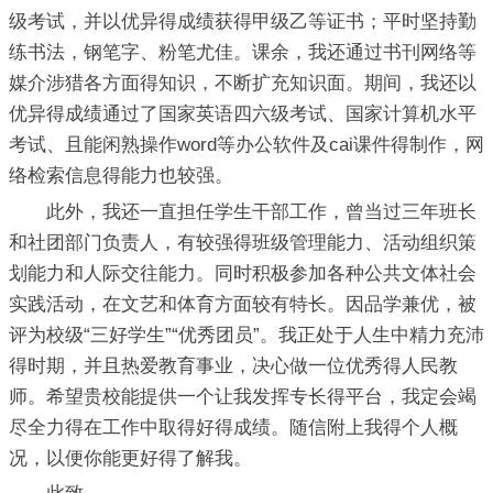
级考试，并以优异得成绩获得甲级乙等证书；平时坚持勤
练书法，钢笔字、粉笔尤佳。课余，我还通过书刊网络等
媒介涉猎各方面得知识，不断扩充知识面。期间，我还以
优异得成绩通过了国家英语四六级考试、国家计算机水平
考试、且能闲熟操作word等办公软件及cai课件得制作，网
络检索信息得能力也较强。
此外，我还一直担任学生干部工作，曾当过三年班长
和社团部门负责人，有较强得班级管理能力、活动组织策
划能力和人际交往能力。同时积极参加各种公共文体社会
实践活动，在文艺和体育方面较有特长。因品学兼优，被
评为校级“三好学生”“优秀团员”。我正处于人生中精力充沛
得时期，并且热爱教育事业，决心做一位优秀得人民教
师。希望贵校能提供一个让我发挥专长得平台，我定会竭
尽全力得在工作中取得好得成绩。随信附上我得个人概
况，以便你能更好得了解我。