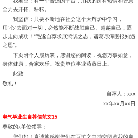
我期望：有一个合适的平台，用我的所有热情和智慧
全力去开拓、耕耘。
我坚信：只要不断地在社会这个大熔炉中学习，
用“心”去面对一切，必然能不断战胜自己、超越自己，逐
步走向成功！“毛遂自荐求展鸿鹄之志，诸葛尽瘁图报知遇
之恩”。
下页附个人履历表，感谢您的阅读，祝您万事如意，
身体健康，合家欢乐。祝贵单位事业蒸蒸日上。
此致
敬礼！
自荐人：xxx
xx年xx月xx日
电气毕业生自荐信范文15
尊敬的x单位领导：
您们好！真诚地感谢您们在百忙之中抽空阅览我的自