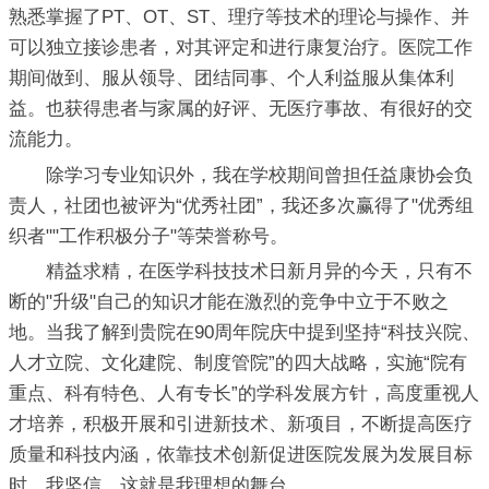
熟悉掌握了PT、OT、ST、理疗等技术的理论与操作、并
可以独立接诊患者，对其评定和进行康复治疗。医院工作
期间做到、服从领导、团结同事、个人利益服从集体利
益。也获得患者与家属的好评、无医疗事故、有很好的交
流能力。
除学习专业知识外，我在学校期间曾担任益康协会负
责人，社团也被评为“优秀社团”，我还多次赢得了"优秀组
织者""工作积极分子"等荣誉称号。
精益求精，在医学科技技术日新月异的今天，只有不
断的"升级"自己的知识才能在激烈的竞争中立于不败之
地。当我了解到贵院在90周年院庆中提到坚持“科技兴院、
人才立院、文化建院、制度管院”的四大战略，实施“院有
重点、科有特色、人有专长”的学科发展方针，高度重视人
才培养，积极开展和引进新技术、新项目，不断提高医疗
质量和科技内涵，依靠技术创新促进医院发展为发展目标
时。我坚信，这就是我理想的舞台。