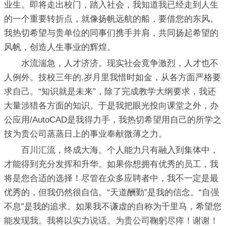
业生。即将走出校门，踏入社会，我知道我已经走到人生
的一个重要转折点，就像扬帆远航的船，要借您的东风。
我热切希望与贵单位的同事们携手并肩，共同扬起希望的
风帆，创造人生事业的辉煌。
水流湍急，人才济济。现实社会竟争激烈，人才也不
人例外。技校三年的.岁月里我惜时如金，从各方面严格要
求自己。“知识就是未来”，除了完成教学大纲要求，我还
大量涉猎各方面的知识。于是我把眼光投向课堂之外，办
公应用/AutoCAD是我得力手，我热切希望用自己的所学之
技为贵公司蒸蒸日上的事业奉献微薄之力。
百川汇流，终成大海。个人能力只有融入到集体中，
才能得到充分发挥和升华。如果你想拥有优秀的员工，我
将是您合适的选择！尽管在众多应聘者中，我不一定是最
优秀的，但我仍然很自信。“天道酬勤”是我的信念。“自强
不息”是我的追求。如果我不谦虚的自称为千里马，希望您
能发现我。我将以实力说话。为贵公司鞠躬尽瘁！谢谢！