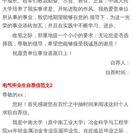
中成长。祖辈们教我勤奋、尽责、善良、正直；中国人民
大学培养了我实事求是、开拓进取的作风。我热爱贵单位
所从事的事业，殷切地期望能够在您的.领导下，为这一光
荣的事业添砖加瓦；并且在实践中不断学习、进步。
收笔之际，郑重地提一个小小的要求：无论您是否选
择我，尊敬的领导，希望您能够接受我诚恳的谢意！
祝愿贵单位事业蒸蒸日上！
自荐人：
自荐时间：
电气毕业生自荐信范文2
尊敬的xx：
您好！首先感谢您在百忙之中抽时间来阅读这封个人
求职自荐信。
我是中南大学（原中南工业大学）冶金科学与工程学
院xx年轻金属冶金专业应届毕业生。在此临近毕业之际，