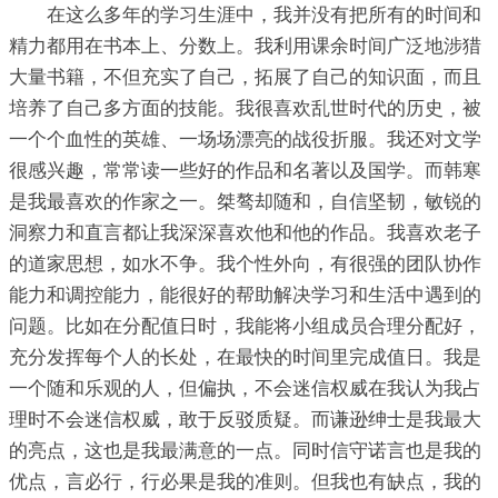
在这么多年的学习生涯中，我并没有把所有的时间和
精力都用在书本上、分数上。我利用课余时间广泛地涉猎
大量书籍，不但充实了自己，拓展了自己的知识面，而且
培养了自己多方面的技能。我很喜欢乱世时代的历史，被
一个个血性的英雄、一场场漂亮的战役折服。我还对文学
很感兴趣，常常读一些好的作品和名著以及国学。而韩寒
是我最喜欢的作家之一。桀骜却随和，自信坚韧，敏锐的
洞察力和直言都让我深深喜欢他和他的作品。我喜欢老子
的道家思想，如水不争。我个性外向，有很强的团队协作
能力和调控能力，能很好的帮助解决学习和生活中遇到的
问题。比如在分配值日时，我能将小组成员合理分配好，
充分发挥每个人的长处，在最快的时间里完成值日。我是
一个随和乐观的人，但偏执，不会迷信权威在我认为我占
理时不会迷信权威，敢于反驳质疑。而谦逊绅士是我最大
的亮点，这也是我最满意的一点。同时信守诺言也是我的
优点，言必行，行必果是我的准则。但我也有缺点，我的