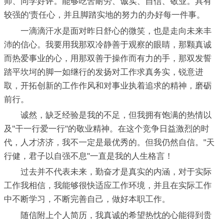
师、同学好评。能够吃苦耐劳、诚实、自信、敬业。具有
较强的'责任心，并且脚踏实地的努力的办好每一件事。
一滴滴汗水是面对昨日舒心的微笑，也是走向未来丰
沛的信心。我要用我那双冷静善于观察的眼睛，那颗真诚
而热爱事业的心，用那双善于操作而有力的手，那双发誓
踏平坎坷的脚一如继行的发扬对工作求真务实，锐意进
取，开拓创新的工作作风和对事业执着追求的精神，磨砺
前行。
诚然，缺乏经验是我的不足，但我拥有饱满的热情以
及"干一行爱一行"的敬业精神。在这个竞争日益激烈的时
代，人才济济，我不一定是最优秀的。但我仍然自信。"天
行健，君子以自强不息"一直是我的人生格言！
过去并不代表未来，勤奋才是真实的内涵，对于实际
工作我相信，我能够很快适应工作环境，并且在实际工作
中不断学习，不断完善自己，做好本职工作。
随信附上个人简历，我真诚的希望热忱的心能得到贵