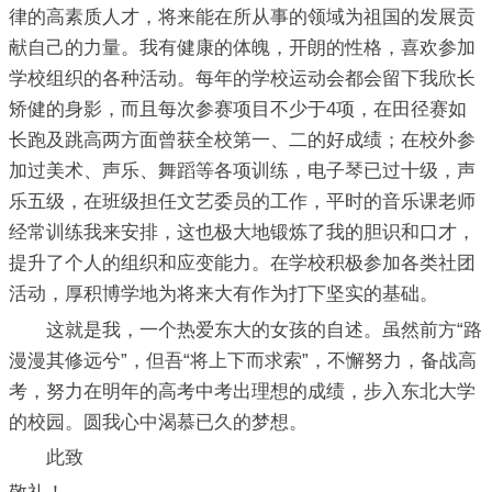
律的高素质人才，将来能在所从事的领域为祖国的发展贡
献自己的力量。我有健康的体魄，开朗的性格，喜欢参加
学校组织的各种活动。每年的学校运动会都会留下我欣长
矫健的身影，而且每次参赛项目不少于4项，在田径赛如
长跑及跳高两方面曾获全校第一、二的好成绩；在校外参
加过美术、声乐、舞蹈等各项训练，电子琴已过十级，声
乐五级，在班级担任文艺委员的工作，平时的音乐课老师
经常训练我来安排，这也极大地锻炼了我的胆识和口才，
提升了个人的组织和应变能力。在学校积极参加各类社团
活动，厚积博学地为将来大有作为打下坚实的基础。
这就是我，一个热爱东大的女孩的自述。虽然前方“路
漫漫其修远兮”，但吾“将上下而求索”，不懈努力，备战高
考，努力在明年的高考中考出理想的成绩，步入东北大学
的校园。圆我心中渴慕已久的梦想。
此致