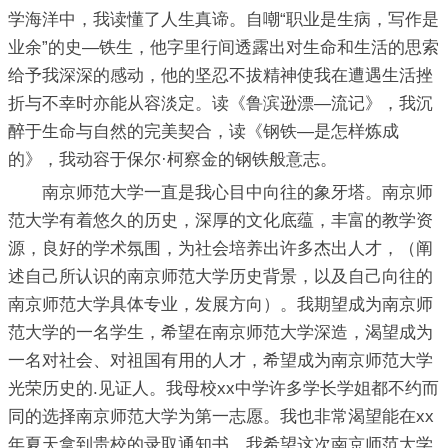
学海洋中，我读懂了人生真谛。自嘲“职业是生病，写作是
业余”的史—铁生，他字里行间透露出对生命和生活的思索
给予我深深的感动，他的坚忍不拔精神使我在遭遇生活挫
折与不幸时亦能从容淡定。读《鲁滨逊漂—流记》，我沉
醉于生命与自然的完美契合，读《钢铁—是怎样炼成
的》，我动容于保尔·柯察金的钢铁般意志。
南京师范大学一直是我心目中向往的象牙塔。南京师
范大学有着悠久的历史，深厚的文化底蕴，丰富的教学资
源，良好的学术氛围，为社会培养出许多杰出人才，（阐
述自己所认识的南京师范大学历史背景，以及自己向往的
南京师范大学具体专业，发展方向）。我期望成为南京师
范大学的一名学生，希望在南京师范大学深造，渴望成为
一名对社会、对祖国有用的人才，希望成为南京师范大学
光荣历史的.见证人。我母校xx中学许多学长学姐都不约而
同的选择南京师范大学为第一志愿。我也非常渴望能在xx
年夏天拿到贵校的录取通知书，我希望这次南京师范大学