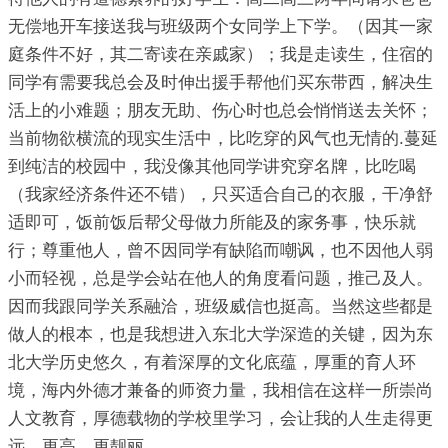
无偿地开车接送我与班级两个女同学上下学。（因其一家
庭条件不好，其二寄读在亲戚家）；我是走读生，住宿的
同学有需要我总会及时伸出援手帮他们买东带西，解决生
活上的小难题；朋友无助、伤心时也总会悄悄送去关怀；
当前物欲横流的现实生活中，比吃穿的风气也无情的.蔓延
到纯洁的校园中，我没像其他同学讲究穿名牌，比吃喝
（我家经济条件还不错），只买适合自己的衣服，干净舒
适即可，饭前饭后帮父母做力所能及的家务事，快乐就
行；尊重他人，曾不因同学有缺陷而嘲讽，也不因他人弱
小而轻视，总是学会站在他人的角度看问题，推己及人。
因而我跟同学关系融洽，班级威信也挺高。当然这些都是
做人的根本，也是我想进入东北大学深造的关键，因为东
北大学历史悠久，有着深厚的文化底蕴，厚重的育人环
境，海内外德才兼备的师资力量，我相信在这样一所崇尚
人文教育，厚德载物的学校里学习，会让我的人生走得更
远，更高，更靓丽。