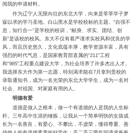
阅我的申请材料。
作为辽宁人无限向往的东北大学，向来是莘莘学子梦
寐以求的学习圣地。白山黑水是学校校标的主题。“自强不
息，知行合一”是学校的校训，“献身、求实、团结、创
新”是该校的校风。东大不仅有着严谨求实校风和优良的学
风，而且历史悠久，文化底蕴丰厚，教学资源丰富，具有
强烈的时代气息，是国家教育部直属的“211”工程
和“985”工程重点建设大学，为社会培养了许多杰出人才。
我选择东大作为第一志愿，特别渴求能在7月拿到贵校的
录取通知书，成为一名光荣的东北大学学生，成为一名对
社会、对祖国、对家庭有用的人。
明德有爱
道德是做人之根本，做一个有道德的人是我的人生标
杆。三年高中生涯的锤炼，让我从一个简单明快的女孩成
长为一名善良，有爱心、不攀比，不虚荣，懂得尊重、善
待他人的有道德素养的好学生：高二高三两年间请求爸爸