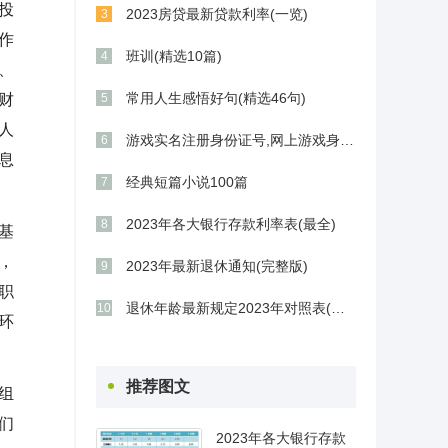
投
2023房贷最新贷款利率(一览)
3
作
班训(精选10篇)
4
、
常用人生感悟好句(精选46句)
财
5
人
游戏实名注册身份证号,网上游戏身份证号码
6
息
经典短篇小说100篇
7
2023年各大银行存款利率表(最全)
8
基
，
2023年最新退休通知(完整版)
9
职
退休年龄最新规定2023年对照表(最新版)
10
环
推荐图文
组
们
2023年各大银行存款