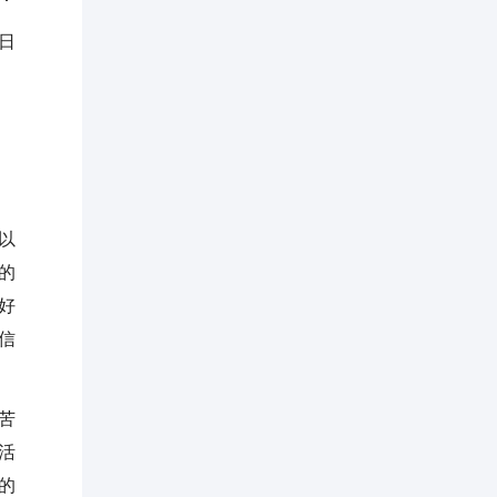
x日
以
的
好
信
苦
活
的