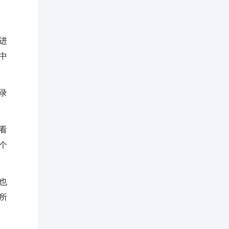
进
中
录
看
个
也
所