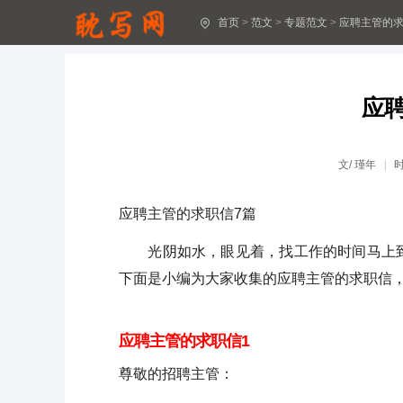
首页
>
范文
>
专题范文
>
应聘主管的求
各种协议书的格式(30篇)
协议书格式范本(通用53篇)
应
协议书模板(精选33篇)
协议书范本(通用19篇)
文/
瑾年
协议书范本(精选85篇)
应聘主管的求职信7篇
协议书范本(精选50篇)
光阴如水，眼见着，找工作的时间马上到
协议书范本(精选40篇)
下面是小编为大家收集的应聘主管的求职信
抗旱应急预案
应聘主管的求职信1
大学生农村家庭贫困证明书
尊敬的招聘主管：
村委会贫困生证明15篇(热)