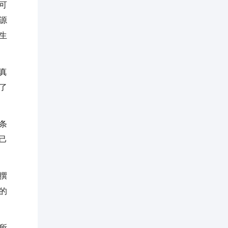
可
源
生
真
了
条
己
撰
的
所