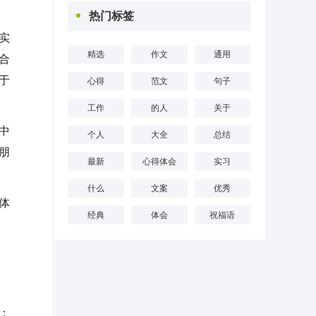
热门标签
实
精选
作文
通用
合
于
心得
范文
句子
工作
的人
关于
中
个人
大全
总结
朋
最新
心得体会
实习
什么
文案
优秀
体
经典
体会
祝福语
：