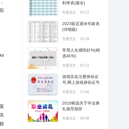
，
利率表(最全)
后
专题范文
05-11
2023延迟退休年龄表
(详细版)
专题范文
03-28
常用人生感悟好句(精
x
选46句)
专题范文
02-21
游戏实名注册身份证
号,网上游戏身份证号
码
专题范文
11-06
2019精选关于毕业典
某
礼领导致辞
关
专题范文
09-09
较