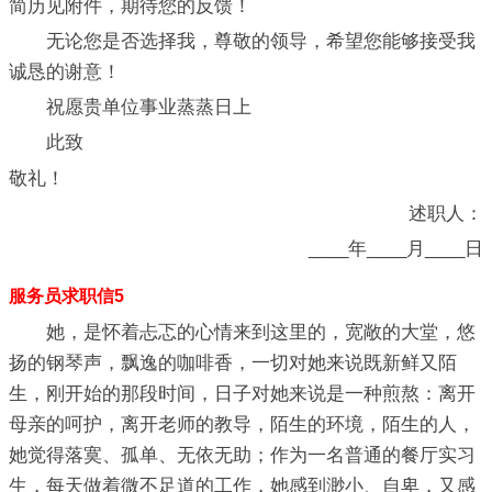
简历见附件，期待您的反馈！
无论您是否选择我，尊敬的领导，希望您能够接受我
诚恳的谢意！
祝愿贵单位事业蒸蒸日上
此致
敬礼！
述职人：
____年____月____日
服务员求职信5
她，是怀着忐忑的心情来到这里的，宽敞的大堂，悠
扬的钢琴声，飘逸的咖啡香，一切对她来说既新鲜又陌
生，刚开始的那段时间，日子对她来说是一种煎熬：离开
母亲的呵护，离开老师的教导，陌生的环境，陌生的人，
她觉得落寞、孤单、无依无助；作为一名普通的餐厅实习
生，每天做着微不足道的工作，她感到渺小、自卑，又感